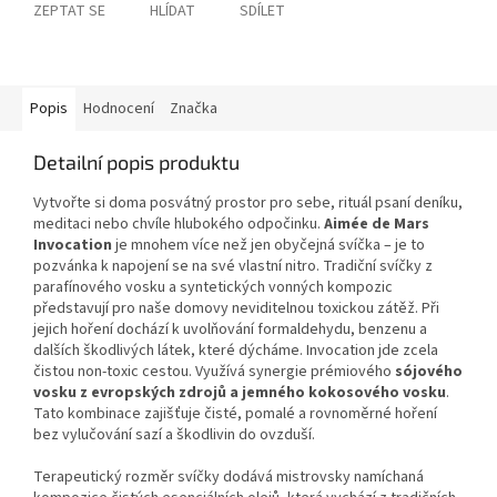
ZEPTAT SE
HLÍDAT
SDÍLET
Popis
Hodnocení
Značka
Detailní popis produktu
Vytvořte si doma posvátný prostor pro sebe, rituál psaní deníku,
meditaci nebo chvíle hlubokého odpočinku.
Aimée de Mars
Invocation
je mnohem více než jen obyčejná svíčka – je to
pozvánka k napojení se na své vlastní nitro. Tradiční svíčky z
parafínového vosku a syntetických vonných kompozic
představují pro naše domovy neviditelnou toxickou zátěž. Při
jejich hoření dochází k uvolňování formaldehydu, benzenu a
dalších škodlivých látek, které dýcháme. Invocation jde zcela
čistou non-toxic cestou. Využívá synergie prémiového
sójového
vosku z evropských zdrojů a jemného kokosového vosku
.
Tato kombinace zajišťuje čisté, pomalé a rovnoměrné hoření
bez vylučování sazí a škodlivin do ovzduší.
Terapeutický rozměr svíčky dodává mistrovsky namíchaná