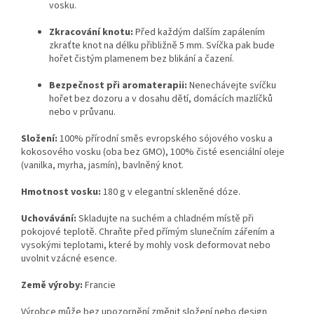
vosku.
Zkracování knotu:
Před každým dalším zapálením
zkraťte knot na délku přibližně 5 mm. Svíčka pak bude
hořet čistým plamenem bez blikání a čazení.
Bezpečnost při aromaterapii:
Nenechávejte svíčku
hořet bez dozoru a v dosahu dětí, domácích mazlíčků
nebo v průvanu.
Složení:
100% přírodní směs evropského sójového vosku a
kokosového vosku (oba bez GMO), 100% čisté esenciální oleje
(vanilka, myrha, jasmín), bavlněný knot.
Hmotnost vosku:
180 g v elegantní skleněné dóze.
Uchovávání:
Skladujte na suchém a chladném místě při
pokojové teplotě. Chraňte před přímým slunečním zářením a
vysokými teplotami, které by mohly vosk deformovat nebo
uvolnit vzácné esence.
Země výroby:
Francie
Výrobce může bez upozornění změnit složení nebo design