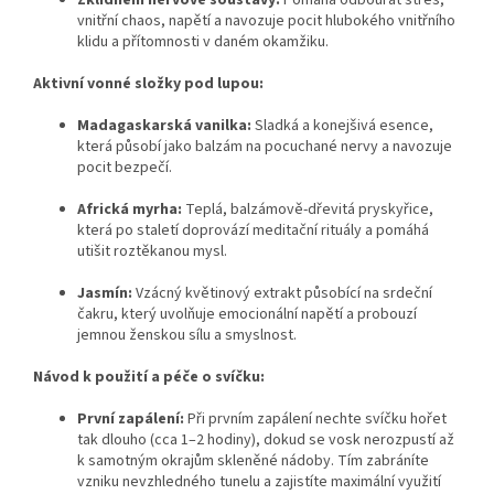
Zklidnění nervové soustavy:
Pomáhá odbourat stres,
vnitřní chaos, napětí a navozuje pocit hlubokého vnitřního
klidu a přítomnosti v daném okamžiku.
Aktivní vonné složky pod lupou:
Madagaskarská vanilka:
Sladká a konejšivá esence,
která působí jako balzám na pocuchané nervy a navozuje
pocit bezpečí.
Africká myrha:
Teplá, balzámově-dřevitá pryskyřice,
která po staletí doprovází meditační rituály a pomáhá
utišit roztěkanou mysl.
Jasmín:
Vzácný květinový extrakt působící na srdeční
čakru, který uvolňuje emocionální napětí a probouzí
jemnou ženskou sílu a smyslnost.
Návod k použití a péče o svíčku:
První zapálení:
Při prvním zapálení nechte svíčku hořet
tak dlouho (cca 1–2 hodiny), dokud se vosk nerozpustí až
k samotným okrajům skleněné nádoby. Tím zabráníte
vzniku nevzhledného tunelu a zajistíte maximální využití