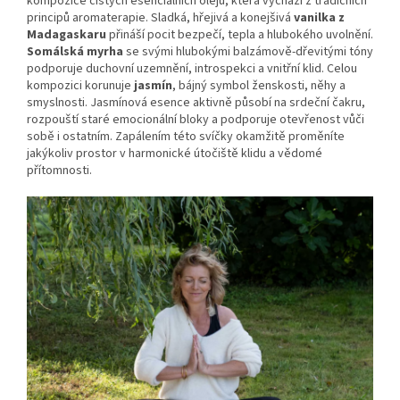
kompozice čistých esenciálních olejů, která vychází z tradičních
principů aromaterapie. Sladká, hřejivá a konejšivá
vanilka z
Madagaskaru
přináší pocit bezpečí, tepla a hlubokého uvolnění.
Somálská myrha
se svými hlubokými balzámově-dřevitými tóny
podporuje duchovní uzemnění, introspekci a vnitřní klid. Celou
kompozici korunuje
jasmín
, bájný symbol ženskosti, něhy a
smyslnosti. Jasmínová esence aktivně působí na srdeční čakru,
rozpouští staré emocionální bloky a podporuje otevřenost vůči
sobě i ostatním. Zapálením této svíčky okamžitě proměníte
jakýkoliv prostor v harmonické útočiště klidu a vědomé
přítomnosti.