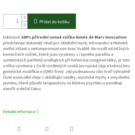
Přidat do košíku
Exkluzivní
100% přírodní vonná svíčka Aimée de Mars Invocation
představuje dokonalý rituál pro zklidnění mysli, introspekci a hluboké
vnitřní ztišení v nekompromisní non-toxic kvalitě. Na rozdíl od běžných
komerčních svíček, které jsou vyrobeny z ropného parafínu a
syntetických parfémů uvolňujících při hoření karcinogenní látky, je tato
svíčka vyrobena z čistě rostlinných vosků (evropská sója a kokos) bez
genetické modifikace (GMO-free). Její podmanivou vůni tvoří výhradně
čisté esenciální oleje z uklidňující vanilky, mystické myrhy a smyslného
jasmínu, které působí terapeuticky na lidskou psychiku a pomáhají
otevřít srdeční čakru.
Detailní informace