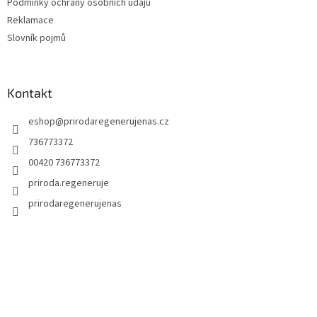
Podmínky ochrany osobních údajů
Reklamace
Slovník pojmů
Kontakt
eshop
@
prirodaregenerujenas.cz
736773372
00420 736773372
priroda.regeneruje
prirodaregenerujenas