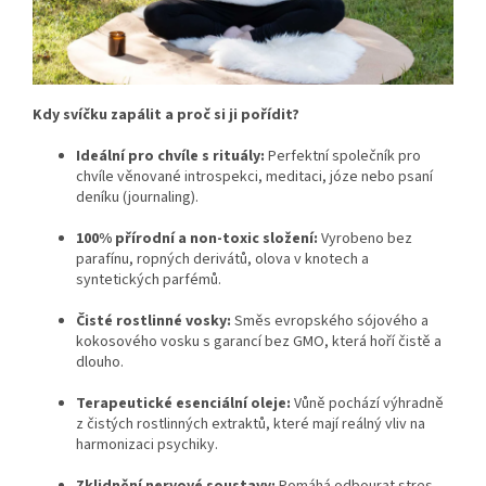
Kdy svíčku zapálit a proč si ji pořídit?
Ideální pro chvíle s rituály:
Perfektní společník pro
chvíle věnované introspekci, meditaci, józe nebo psaní
deníku (journaling).
100% přírodní a non-toxic složení:
Vyrobeno bez
parafínu, ropných derivátů, olova v knotech a
syntetických parfémů.
Čisté rostlinné vosky:
Směs evropského sójového a
kokosového vosku s garancí bez GMO, která hoří čistě a
dlouho.
Terapeutické esenciální oleje:
Vůně pochází výhradně
z čistých rostlinných extraktů, které mají reálný vliv na
harmonizaci psychiky.