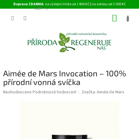
Přejít
Doprava ZDARMA
: na výdejní místo od 1 800 Kč | na adresu od 2 500 Kč
na
CZK
obsah
NÁKUP
KOŠÍK
Aimée de Mars Invocation – 100%
přírodní vonná svíčka
Průměrné
Neohodnoceno
Podrobnosti hodnocení
Značka:
Aimée De Mars
hodnocení
produktu
je
0,0
z
5
hvězdiček.