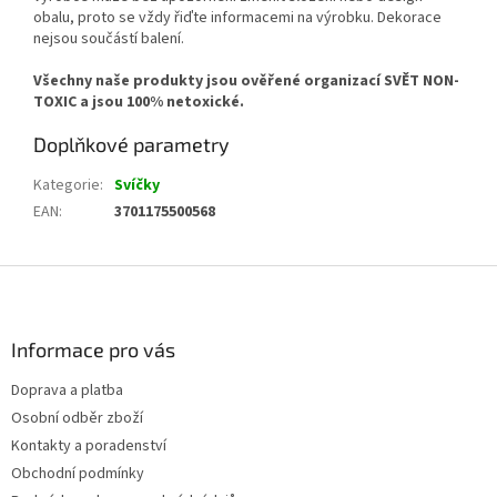
obalu, proto se vždy řiďte informacemi na výrobku. Dekorace
nejsou součástí balení.
Všechny naše produkty jsou ověřené organizací SVĚT NON-
TOXIC a jsou 100% netoxické.
Doplňkové parametry
Kategorie
:
Svíčky
EAN
:
3701175500568
Z
á
p
a
Informace pro vás
t
Doprava a platba
í
Osobní odběr zboží
Kontakty a poradenství
Obchodní podmínky