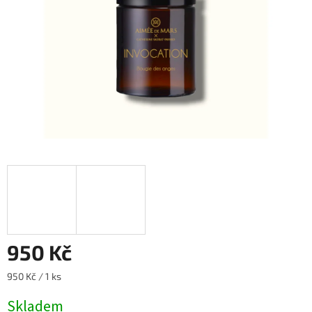
950 Kč
Měrná
950 Kč / 1 ks
cena:
Skladem