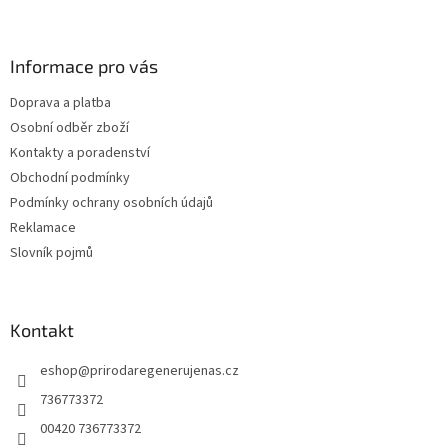
á
á
d
p
a
a
Informace pro vás
c
t
í
Doprava a platba
í
p
Osobní odběr zboží
r
v
Kontakty a poradenství
k
Obchodní podmínky
y
Podmínky ochrany osobních údajů
v
ý
Reklamace
p
Slovník pojmů
i
s
u
Kontakt
eshop
@
prirodaregenerujenas.cz
736773372
00420 736773372