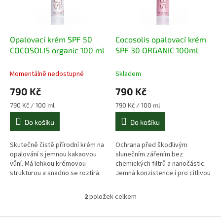
p
d
r
u
o
k
d
t
Opalovací krém SPF 50
Cocosolis opalovací krém
u
ů
COCOSOLIS organic 100 ml
SPF 30 ORGANIC 100ml
k
t
Momentálně nedostupné
Skladem
ů
790 Kč
790 Kč
Měrná
Měrná
790 Kč / 100 ml
790 Kč / 100 ml
cena:
cena:
Do košíku
Do košíku
Skutečně čistě přírodní krém na
Ochrana před škodlivým
opalování s jemnou kakaovou
slunečním zářením bez
vůní. Má lehkou krémovou
chemických filtrů a nanočástic.
strukturou a snadno se roztírá.
Jemná konzistence i pro citlivou
Bez nanočástic. Vhodný na
pleť, kterou zároveň vyživuje a
citlivou pokožku.
zjemňuje.
2
položek celkem
O
v
l
Z