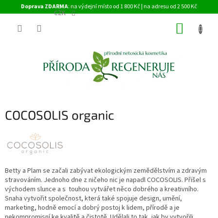
Přejít
Doprava ZDARMA
: na výdejní místo od 1 800 Kč | na adresu od 2 500 Kč
na
CZK
obsah
NÁKUP
KOŠÍK
COCOSOLIS organic
Betty a Plam se začali zabývat ekologickým zemědělstvím a zdravým
stravováním. Jednoho dne z ničeho nic je napadl COCOSOLIS. Přišel s
východem slunce a s touhou vytvářet něco dobrého a kreativního.
Snaha vytvořit společnost, která také spojuje design, umění,
marketing, hodně emocí a dobrý postoj k lidem, přírodě a je
nekompromisní ke kvalitě a čistotě. Udělali to tak, jak by vytvořili