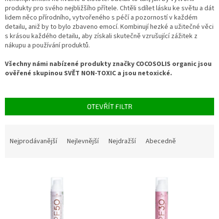
produkty pro svého nejbližšího přítele.
Chtěli sdílet lásku ke světu a dát
lidem něco přírodního, vytvořeného s péčí a pozorností v každém
detailu, aniž by to bylo zbaveno emocí.
Kombinují hezké a užitečné věci
s krásou každého detailu, aby získali skutečně vzrušující zážitek z
nákupu a používání produktů.
Všechny námi nabízené produkty značky COCOSOLIS organic jsou
ověřené skupinou SVĚT NON-TOXIC a jsou netoxické.
OTEVŘÍT FILTR
Ř
a
Nejprodávanější
Nejlevnější
Nejdražší
Abecedně
z
e
V
n
ý
í
p
p
i
r
s
o