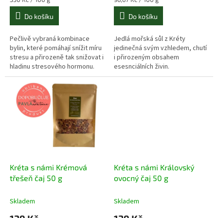
cena:
cena:
Do košíku
Do košíku
Pečlivě vybraná kombinace
Jedlá mořská sůl z Kréty
bylin, které pomáhají snížit míru
jedinečná svým vzhledem, chutí
stresu a přirozeně tak snižovat i
i přirozeným obsahem
hladinu stresového hormonu.
esesnciálních živin.
Kréta s námi Krémová
Kréta s námi Královský
třešeň čaj 50 g
ovocný čaj 50 g
Skladem
Skladem