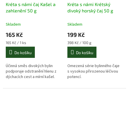
Kréta s námi čaj Kašel a
Kréta s námi Krétský
zahlenění 50 g
divoký horský čaj 50 g
Skladem
Skladem
165 Kč
199 Kč
Měrná
Měrná
165 Kč / 1 ks
398 Kč / 100 g
cena:
cena:
Do košíku
Do košíku
Účinná směs divokých bylin
Omezená série bylinného čaje
podporuje odstranění hlenu z
s
vysokou přirozenou léčivou
dýchacích cest a mírní kašel.
potencí
.