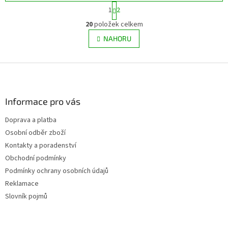
S
1
2
t
O
r
20
položek celkem
v
á
l
NAHORU
n
á
k
d
o
v
Z
a
á
c
á
n
í
p
í
p
a
Informace pro vás
r
t
v
Doprava a platba
í
k
Osobní odběr zboží
y
v
Kontakty a poradenství
ý
Obchodní podmínky
p
Podmínky ochrany osobních údajů
i
s
Reklamace
u
Slovník pojmů