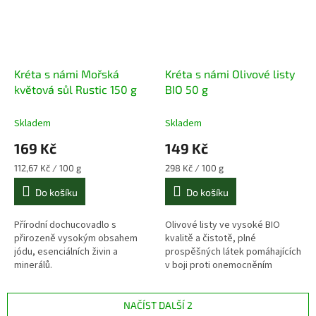
Kréta s námi Mořská
Kréta s námi Olivové listy
květová sůl Rustic 150 g
BIO 50 g
Skladem
Skladem
169 Kč
149 Kč
Měrná
Měrná
112,67 Kč / 100 g
298 Kč / 100 g
cena:
cena:
Do košíku
Do košíku
Přírodní dochucovadlo s
Olivové listy ve vysoké BIO
přirozeně vysokým obsahem
kvalitě a čistotě, plné
jódu, esenciálních živin a
prospěšných látek pomáhajících
minerálů.
v boji proti onemocněním
různého původu.
NAČÍST DALŠÍ 2