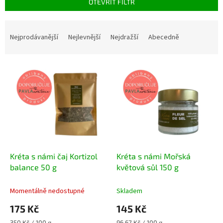
OTEVŘÍT FILTR
Ř
a
Nejprodávanější
Nejlevnější
Nejdražší
Abecedně
z
e
V
n
ý
í
p
p
i
r
s
o
p
d
r
u
o
k
d
t
Kréta s námi čaj Kortizol
Kréta s námi Mořská
u
ů
balance 50 g
květová sůl 150 g
k
t
Momentálně nedostupné
Skladem
ů
175 Kč
145 Kč
Měrná
Měrná
350 Kč / 100 g
96,67 Kč / 100 g