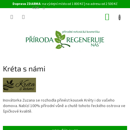
Přejít
Doprava ZDARMA
: na výdejní místo od 1 800 Kč | na adresu od 2 500 Kč
na
CZK
obsah
NÁKUP
KOŠÍK
Kréta s námi
Inovátorka Zuzana se rozhodla přinést kousek Kréty i do vašeho
domova. Nabízí 100% přírodní vůně a chutě tohoto řeckého ostrova ve
špičkové kvalitě.