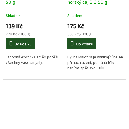
50 g
horský čaj BIO 50 g
Skladem
Skladem
139 Kč
175 Kč
Měrná
Měrná
278 Kč / 100 g
350 Kč / 100 g
cena:
cena:
Do košíku
Do košíku
Lahodná exotická směs potěší
Bylina Malotira je vynikající nejen
všechny vaše smysly.
při nachlazení, pomáhá tělu
nabírat zpět svou sílu.