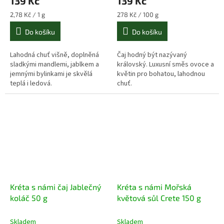
139 Kč
139 Kč
Měrná
Měrná
2,78 Kč / 1 g
278 Kč / 100 g
cena:
cena:
Do košíku
Do košíku
Lahodná chuť višně, doplněná
Čaj hodný být nazývaný
sladkými mandlemi, jablkem a
královský. Luxusní směs ovoce a
jemnými bylinkami je skvělá
květin pro bohatou, lahodnou
teplá i ledová.
chuť.
Kréta s námi čaj Jablečný
Kréta s námi Mořská
koláč 50 g
květová sůl Crete 150 g
Skladem
Skladem