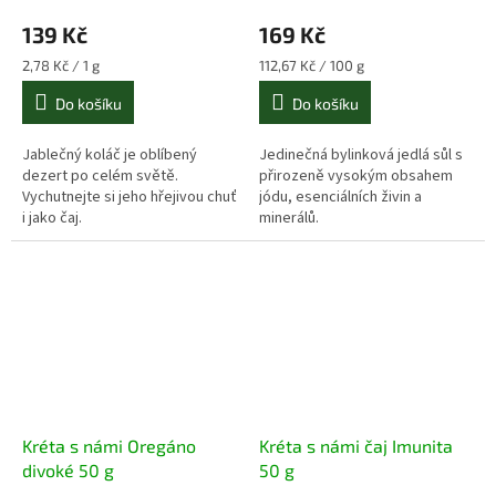
139 Kč
169 Kč
Měrná
Měrná
2,78 Kč / 1 g
112,67 Kč / 100 g
cena:
cena:
Do košíku
Do košíku
Jablečný koláč je oblíbený
Jedinečná bylinková jedlá sůl s
dezert po celém světě.
přirozeně vysokým obsahem
Vychutnejte si jeho hřejivou chuť
jódu, esenciálních živin a
i jako čaj.
minerálů.
Kréta s námi Oregáno
Kréta s námi čaj Imunita
divoké 50 g
50 g