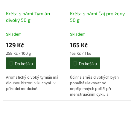
Kréta s námi Tymián
Kréta s námi Čaj pro ženy
divoký 50 g
50 g
Skladem
Skladem
129 Kč
165 Kč
Měrná
Měrná
258 Kč / 100 g
165 Kč / 1 ks
cena:
cena:
Do košíku
Do košíku
Aromatický divoký tymián má
Účinná směs divokých bylin
dlouhou historii v kuchyni i v
pomáhá ulevovat od
přírodní medicíně.
nepříjemných potíží při
menstruačním cyklu a
menopazuze.