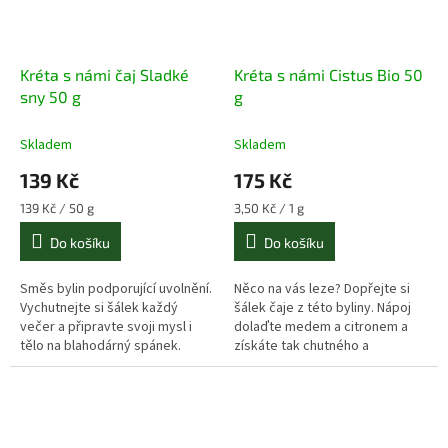
Kréta s námi čaj Sladké
Kréta s námi Cistus Bio 50
sny 50 g
g
Skladem
Skladem
139 Kč
175 Kč
Měrná
Měrná
139 Kč / 50 g
3,50 Kč / 1 g
cena:
cena:
Do košíku
Do košíku
Směs bylin podporující uvolnění.
Něco na vás leze? Dopřejte si
Vychutnejte si šálek každý
šálek čaje z této byliny. Nápoj
večer a připravte svoji mysl i
dolaďte medem a citronem a
tělo na blahodárný spánek.
získáte tak chutného a
prospěšného pomocníka v boji
proti nachlazení.