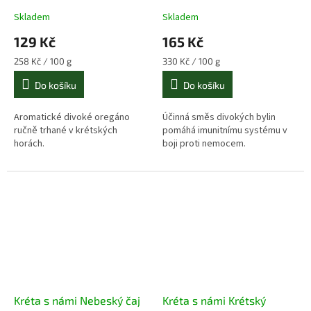
Skladem
Skladem
129 Kč
165 Kč
Měrná
Měrná
258 Kč / 100 g
330 Kč / 100 g
cena:
cena:
Do košíku
Do košíku
Aromatické divoké oregáno
Účinná směs divokých bylin
ručně trhané v krétských
pomáhá imunitnímu systému v
horách.
boji proti nemocem.
Kréta s námi Nebeský čaj
Kréta s námi Krétský