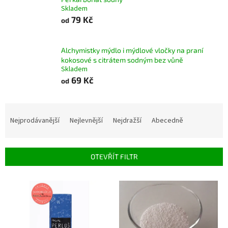
Skladem
79 Kč
od
Alchymistky mýdlo i mýdlové vločky na praní
kokosové s citrátem sodným bez vůně
Skladem
69 Kč
od
Ř
a
Nejprodávanější
Nejlevnější
Nejdražší
Abecedně
z
e
n
OTEVŘÍT FILTR
í
p
V
r
ý
o
p
d
i
u
s