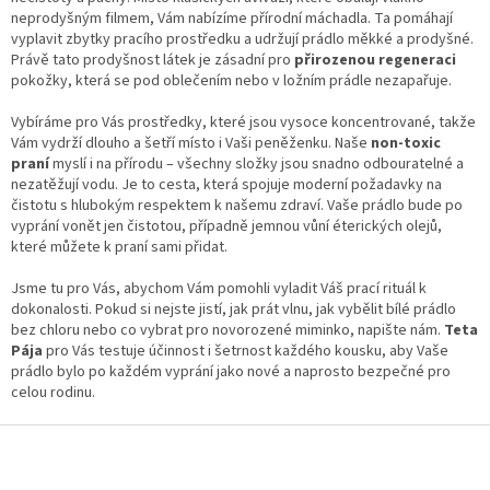
y
neprodyšným filmem, Vám nabízíme přírodní máchadla. Ta pomáhají
v
vyplavit zbytky pracího prostředku a udržují prádlo měkké a prodyšné.
ý
Právě tato prodyšnost látek je zásadní pro
přirozenou regeneraci
p
pokožky, která se pod oblečením nebo v ložním prádle nezapařuje.
i
s
Vybíráme pro Vás prostředky, které jsou vysoce koncentrované, takže
u
Vám vydrží dlouho a šetří místo i Vaši peněženku. Naše
non-toxic
praní
myslí i na přírodu – všechny složky jsou snadno odbouratelné a
nezatěžují vodu. Je to cesta, která spojuje moderní požadavky na
čistotu s hlubokým respektem k našemu zdraví. Vaše prádlo bude po
vyprání vonět jen čistotou, případně jemnou vůní éterických olejů,
které můžete k praní sami přidat.
Jsme tu pro Vás, abychom Vám pomohli vyladit Váš prací rituál k
dokonalosti. Pokud si nejste jistí, jak prát vlnu, jak vybělit bílé prádlo
bez chloru nebo co vybrat pro novorozené miminko, napište nám.
Teta
Pája
pro Vás testuje účinnost i šetrnost každého kousku, aby Vaše
prádlo bylo po každém vyprání jako nové a naprosto bezpečné pro
celou rodinu.
Z
á
p