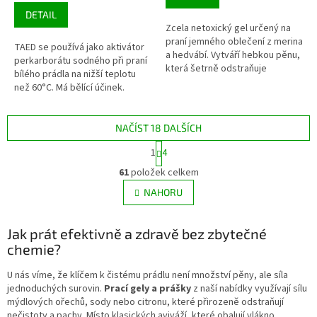
cena:
DETAIL
Zcela netoxický gel určený na
praní jemného oblečení z merina
TAED se používá jako aktivátor
a hedvábí. Vytváří hebkou pěnu,
perkarborátu sodného při praní
která šetrně odstraňuje
bílého prádla na nižší teplotu
nečistoty. Je vhodný i na praní v
než 60°C. Má bělící účinek.
ruce.
NAČÍST 18 DALŠÍCH
S
1
4
t
O
r
61
položek celkem
v
á
l
NAHORU
n
á
k
d
o
v
Jak prát efektivně a zdravě bez zbytečné
a
á
c
chemie?
n
í
í
p
U nás víme, že klíčem k čistému prádlu není množství pěny, ale síla
r
jednoduchých surovin.
Prací gely a prášky
z naší nabídky využívají sílu
v
mýdlových ořechů, sody nebo citronu, které přirozeně odstraňují
k
nečistoty a pachy. Místo klasických aviváží, které obalují vlákno