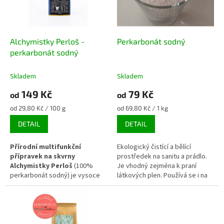
k
p
t
r
ů
o
d
Alchymistky Perloš -
Perkarbonát sodný
u
perkarbonát sodný
k
t
Skladem
Skladem
ů
149 Kč
79 Kč
od
od
Měrná
Měrná
od 29,80 Kč / 100 g
od 69,80 Kč / 1 kg
cena:
cena:
DETAIL
DETAIL
Přírodní multifunkční
Ekologický čistící a bělící
přípravek na skvrny
prostředek na sanitu a prádlo.
Alchymistky Perloš
(100%
Je vhodný zejména k praní
perkarbonát sodný) je vysoce
látkových plen. Používá se i na
účinný ekologický prostředek
umývání vany a toalety. Skvělý
pro odstraňování skvrn,
pro alergiky
dezinfekci a rozjasnění prádla.
Během praní se biologicky
rozkládá na sodu a aktivní