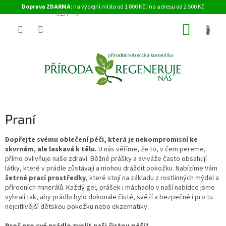
Přejít
Doprava ZDARMA
: na výdejní místo od 1 800 Kč | na adresu od 2 500 Kč
na
CZK
obsah
NÁKUP
KOŠÍK
Praní
Dopřejte svému oblečení péči, která je nekompromisní ke
skvrnám, ale laskavá k tělu.
U nás věříme, že to, v čem pereme,
přímo ovlivňuje naše zdraví. Běžné prášky a aviváže často obsahují
látky, které v prádle zůstávají a mohou dráždit pokožku. Nabízíme Vám
šetrné prací prostředky
, které stojí na základu z rostlinných mýdel a
přírodních minerálů. Každý gel, prášek i máchadlo v naší nabídce jsme
vybrali tak, aby prádlo bylo dokonale čisté, svěží a bezpečné i pro tu
nejcitlivější dětskou pokožku nebo ekzematiky.
Proč pro své prádlo zvolit naši čistou péči?