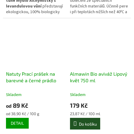
tuhé mýdlo Alchymistky s
oblečení ze speciálních
levandulovou vůní
představují
funkčních materiálů. Účinně pere
ekologickou, 100% biologicky
i při teplotách nižších než 40ºC a
odbouratelnou alternativu k
je vhodný také na ruční praní.
běžným pracím a mycím
prostředkům. Jsou vyrobeny ze
sodného mýdla bez obsahu
palmového oleje a obohaceny o
esenciální olej z levandule,
který dodá prádlu i domácnosti
uklidňující, přirozeně čistou vůni.
Ideální volba pro zdravou
non-
toxic domácnost
.
Natuty Prací prášek na
Almawin Bio aviváž Lipový
barevné a černé prádlo
květ 750 ml
Skladem
Skladem
89 Kč
179 Kč
od
Měrná
Měrná
od 38,90 Kč / 100 g
23,87 Kč / 100 ml
cena:
cena:
DETAIL
Do košíku