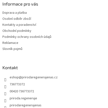
a
Informace pro vás
t
Doprava a platba
í
Osobní odběr zboží
Kontakty a poradenství
Obchodní podmínky
Podmínky ochrany osobních údajů
Reklamace
Slovník pojmů
Kontakt
eshop
@
prirodaregenerujenas.cz
736773372
00420 736773372
priroda.regeneruje
prirodaregenerujenas