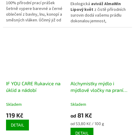
100% přírodní prací prášek
Ekologická
aviváž AlmaWin
šetrně vypere barevné a černé
Lipový květ
z čistě přírodních
oblečení z bavlny, lnu, konopí a
surovin dodá vašemu prádlu
směsných vláken. Účinný již od
dokonalou jemnost,
40ºC. Bez přidané parfemace.
nadýchanost a podmanivou vůni
rozkvetlé lípy. Díky 100%
přírodnímu složení na bázi
cukerných tenzidů, kyseliny
mléčné a lipového extraktu
šetrně uhlazuje textilní vlákna,
pomáhá z tkanin dokonale
vymýt zbytky pracího
prostředku a usnadňuje žehlení.
Je dermatologicky testovaná a
IF YOU CARE Rukavice na
Alchymistky mýdlo i
maximálně ohleduplná k citlivé
pokožce i životnímu prostředí.
úklid a nádobí
mýdlové vločky na praní
kokosové s citrátem
sodným máta peprná
Skladem
Skladem
119 Kč
81 Kč
od
Měrná
od 53,80 Kč / 100 g
DETAIL
cena:
DETAIL