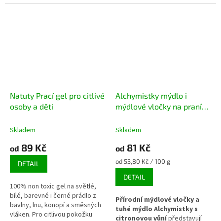
doporučován i pro velmi tvrdou
vodu.
Natuty Prací gel pro citlivé
Alchymistky mýdlo i
osoby a děti
mýdlové vločky na praní
kokosové s citrátem
sodným citrón
Skladem
Skladem
89 Kč
81 Kč
od
od
Měrná
od 53,80 Kč / 100 g
DETAIL
cena:
DETAIL
100% non toxic gel na světlé,
bílé, barevné i černé prádlo z
Přírodní mýdlové vločky a
bavlny, lnu, konopí a směsných
tuhé mýdlo Alchymistky s
vláken. Pro citlivou pokožku
citronovou vůní
představují