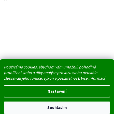
Používáme cookies, abychom Vám umožnili pohodlné
prohlížení webu a díky analýze provozu webu neustále
zlepšovali jeho funkce, výkon a použitelnost.
Více informací
Vytvořil Shoptet
Nastavení
Nedoporučujeme v těchto tropických dnech jako dopravu doručovací
Copyright 2026
PŘÍRODA REGENERUJE NÁS
. Všechna práva
boxy. Uvnitř boxu na přímém slunci stoupají teploty k maximu a
Souhlasím
vyhrazena.
produkty by mohly kvůli horku degradovat nebo změnit konzistenci.