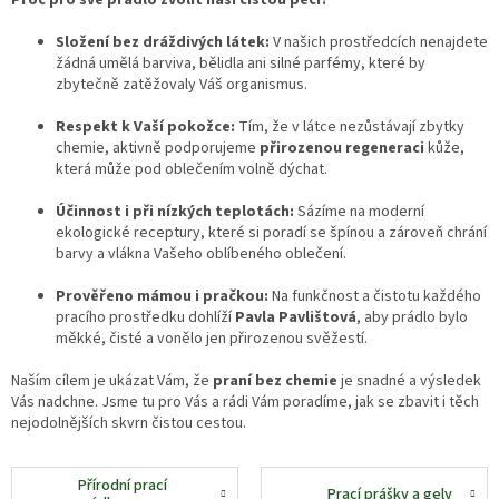
Složení bez dráždivých látek:
V našich prostředcích nenajdete
žádná umělá barviva, bělidla ani silné parfémy, které by
zbytečně zatěžovaly Váš organismus.
Respekt k Vaší pokožce:
Tím, že v látce nezůstávají zbytky
chemie, aktivně podporujeme
přirozenou regeneraci
kůže,
která může pod oblečením volně dýchat.
Účinnost i při nízkých teplotách:
Sázíme na moderní
ekologické receptury, které si poradí se špínou a zároveň chrání
barvy a vlákna Vašeho oblíbeného oblečení.
Prověřeno mámou i pračkou:
Na funkčnost a čistotu každého
pracího prostředku dohlíží
Pavla Pavlištová
, aby prádlo bylo
měkké, čisté a vonělo jen přirozenou svěžestí.
Naším cílem je ukázat Vám, že
praní bez chemie
je snadné a výsledek
Vás nadchne. Jsme tu pro Vás a rádi Vám poradíme, jak se zbavit i těch
nejodolnějších skvrn čistou cestou.
Přírodní prací
Prací prášky a gely