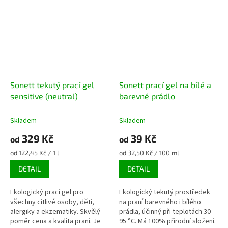
non-toxic složení
kombinuje
čisté esenciální oleje z verbeny
a eukalyptu s jemnými
cukernými tenzidy a bio
rostlinnými extrakty. Je
dermatologicky testovaná a
navržená tak, aby prádlo
zůstalo dlouho voňavé a
Sonett tekutý prací gel
Sonett prací gel na bílé a
nadýchané, aniž by docházelo k
podráždění citlivé pokožky.
sensitive (neutral)
barevné prádlo
Skladem
Skladem
329 Kč
39 Kč
od
od
Měrná
Měrná
od 122,45 Kč / 1 l
od 32,50 Kč / 100 ml
cena:
cena:
DETAIL
DETAIL
Ekologický prací gel pro
Ekologický tekutý prostředek
všechny citlivé osoby, děti,
na praní barevného i bílého
alergiky a ekzematiky. Skvělý
prádla, účinný při teplotách 30-
poměr cena a kvalita praní. Je
95 °C. Má 100% přírodní složení.