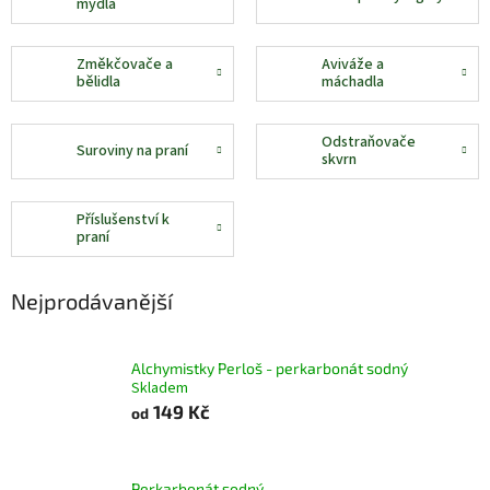
mýdla
Změkčovače a
Aviváže a
bělidla
máchadla
Odstraňovače
Suroviny na praní
skvrn
Příslušenství k
praní
Nejprodávanější
Alchymistky Perloš - perkarbonát sodný
Skladem
149 Kč
od
Perkarbonát sodný