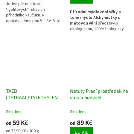
Jeden pár non toxic
"igelitových" rukavic z
Přírodní mýdlové vločky a
přírodního kaučuku. K
tuhé mýdlo Alchymistky s
opakovanému použití. Šetřete
mátovou vůní
představují
svoji pokožku bez zatěžování
ekologickou, 100% biologicky
životního prostředí. Velikosti S a
odbouratelnou alternativu k
L
běžným pracím a mycím
prostředkům. Jsou vyrobeny ze
100% kokosového mýdla bez
obsahu palmového oleje a
obohaceny o esenciální olej z
máty peprné, který vyniká
skvělými deodoračními a
osvěžujícími účinky. Ideální
volba pro praní sportovního a
TAED
Natuty Prací prostředek na
funkčního prádla v
non-toxic
domácnosti
.
(TETRAACETYLETHYLENDIAMIN)
vlnu a hedvábí
- aktivátor perkarbonátu
sodného
Skladem
Skladem
59 Kč
89 Kč
od
od
Měrná
od 32,90 Kč / 100 g
DETAIL