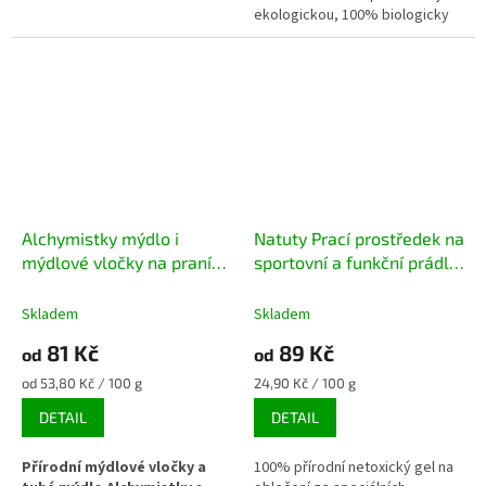
miminek i atopiků, účinný již od
ekologickou, 100% biologicky
30ºC.
odbouratelnou alternativu k
běžným pracím a mycím
prostředkům. Jsou vyrobeny ze
sodného mýdla bez obsahu
palmového oleje a obohaceny o
esenciální olej z citronu, který
dodá prádlu i domácnosti
krásnou, přirozeně svěží vůni.
Ideální volba pro zdravou
non-
toxic domácnost
.
Alchymistky mýdlo i
Natuty Prací prostředek na
mýdlové vločky na praní
sportovní a funkční prádlo
kokosové s citrátem
s vůní citronu
sodným levandule
Skladem
Skladem
81 Kč
89 Kč
od
od
Měrná
Měrná
od 53,80 Kč / 100 g
24,90 Kč / 100 g
cena:
cena:
DETAIL
DETAIL
Přírodní mýdlové vločky a
100% přírodní netoxický gel na