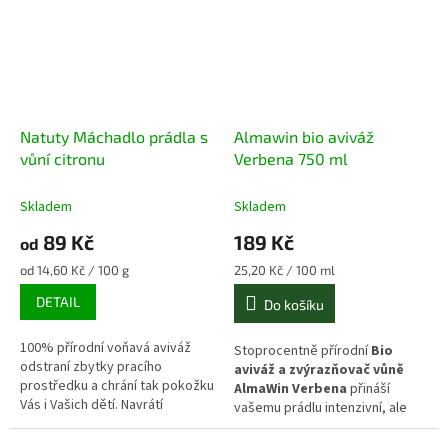
bez obsahu palmového oleje,
pomocník pro zdravou
syntetických parfémů či barviv,
domácnost. Účinně likviduje
což z nich dělá ideální volbu pro
usazený vodní kámen v kuchyni i
praní prádla miminek, alergiků,
koupelně, neutralizuje zásadité
ekzematiků a pro každou
non-
pH po praní mýdlem a
toxic domácnost
.
zanechává prádlo měkké i bez
použití chemických aviváží. Je
Natuty Máchadlo prádla s
Almawin bio aviváž
100% biologicky odbouratelný a
naprosto bezpečný pro
vůní citronu
Verbena 750 ml
pokožku i planetu v rámci
non-
toxic domácnosti
.
Skladem
Skladem
89 Kč
189 Kč
od
Měrná
Měrná
od 14,60 Kč / 100 g
25,20 Kč / 100 ml
cena:
cena:
DETAIL
Do košíku
100% přírodní voňavá aviváž
Stoprocentně přírodní
Bio
odstraní zbytky pracího
aviváž a zvýrazňovač vůně
prostředku a chrání tak pokožku
AlmaWin Verbena
přináší
Vás i Vašich dětí. Navrátí
vašemu prádlu intenzivní, ale
vláknům přirozené vlastnosti a
zcela přirozenou citrusovou
vzhled.
svěžest a hebkost. Unikátní