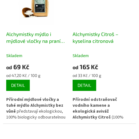
kyslík, takže nezanechává
žádná chemická rezidua a je
zcela bezpečný pro pokožku i
životní prostředí.
Nepostradatelný pomocník pro
Alchymistky mýdlo i
Alchymistky Citroš –
praní plen, světlého textilu a pro
udržitelnou
non-toxic
mýdlové vločky na praní
kyselina citronová
domácnost
.
kokosové s citrátem
sodným bez vůně
Skladem
Skladem
69 Kč
165 Kč
od
od
Měrná
Měrná
od 47,20 Kč / 100 g
od 33 Kč / 100 g
cena:
cena:
DETAIL
DETAIL
Přírodní mýdlové vločky a
Přírodní odstraňovač
tuhé mýdlo Alchymistky bez
vodního kamene a
vůně
představují ekologickou,
ekologická aviváž
100% biologicky odbouratelnou
Alchymistky Citroš
(100%
alternativu k běžným pracím a
kyselina citronová v bezvodé
mycím prostředkům. Jsou
potravinářské kvalitě) je
vyrobeny ze sodného mýdla
nepostradatelný, multifunkční