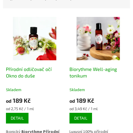
z
e
V
n
ý
í
p
p
i
r
s
o
p
d
r
u
o
k
d
t
Přírodní odličovač očí
Biorythme Well-aging
u
ů
Okno do duše
tonikum
k
t
Skladem
Skladem
ů
189 Kč
189 Kč
od
od
Měrná
Měrná
od 2,75 Kč / 1 ml
od 3,49 Kč / 1 ml
cena:
cena:
DETAIL
DETAIL
Ikonický
Biorythme Přírodní
Luxusní 100% přírodní