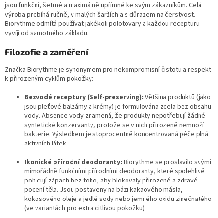
jsou funkční, šetrné a maximálně upřímné ke svým zákazníkům. Celá
výroba probíhá ručně, v malých šaržích a s důrazem na čerstvost.
Biorythme odmítá používat jakékoli polotovary a každou recepturu
vyvíjí od samotného základu.
Filozofie a zaměření
Značka Biorythme je synonymem pro nekompromisní čistotu a respekt
k přirozeným cyklům pokožky:
Bezvodé receptury (Self-preserving):
Většina produktů (jako
jsou pleťové balzámy a krémy) je formulována zcela bez obsahu
vody. Absence vody znamená, že produkty nepotřebují žádné
syntetické konzervanty, protože se v nich přirozeně nemnoží
bakterie. Výsledkem je stoprocentně koncentrovaná péče plná
aktivních látek.
Ikonické přírodní deodoranty:
Biorythme se proslavilo svými
mimořádně funkčními přírodními deodoranty, které spolehlivě
pohlcují zápach bez toho, aby blokovaly přirozené a zdravé
pocení těla. Jsou postaveny na bázi kakaového másla,
kokosového oleje a jedlé sody nebo jemného oxidu zinečnatého
(ve variantách pro extra citlivou pokožku).