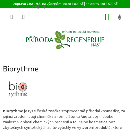
Přejít
Doprava ZDARMA
: na výdejní místo od 1 800 Kč | na adresu od 2 500 Kč
na
CZK
obsah
NÁKUP
KOŠÍK
Biorythme
Biorythme
je ryze česká značka stoprocentně přírodní kosmetiky, za
jejímž zrodem stojí chemička a formulátorka Aneta. Její hluboké
znalosti v oblasti chemických procesů a touha po kosmetice bez
zbytečných syntetických aditiv vyústily ve vytvoření produktů, které