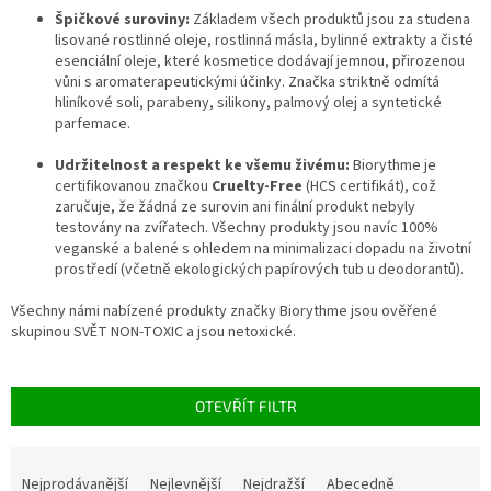
Špičkové suroviny:
Základem všech produktů jsou za studena
lisované rostlinné oleje, rostlinná másla, bylinné extrakty a čisté
esenciální oleje, které kosmetice dodávají jemnou, přirozenou
vůni s aromaterapeutickými účinky. Značka striktně odmítá
hliníkové soli, parabeny, silikony, palmový olej a syntetické
parfemace.
Udržitelnost a respekt ke všemu živému:
Biorythme je
certifikovanou značkou
Cruelty-Free
(HCS certifikát), což
zaručuje, že žádná ze surovin ani finální produkt nebyly
testovány na zvířatech. Všechny produkty jsou navíc 100%
veganské a balené s ohledem na minimalizaci dopadu na životní
prostředí (včetně ekologických papírových tub u deodorantů).
Všechny námi nabízené produkty značky Biorythme jsou ověřené
skupinou SVĚT NON-TOXIC a jsou netoxické.
OTEVŘÍT FILTR
Ř
a
Nejprodávanější
Nejlevnější
Nejdražší
Abecedně