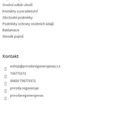
í
p
tree. Díky extraktu z kanadské
Osobní odběr zboží
r
vrbovky, semenům africké liány
v
a obnovujícímu probiotickému
Kontakty a poradenství
k
komplexu tonikum aktivně
Obchodní podmínky
y
zmírňuje projevy akné, stimuluje
Podmínky ochrany osobních údajů
v
tvorbu kolagenu a hloubkově
ý
hydratuje. Zanechává pleť
Reklamace
p
dokonale vyhlazenou, pevnou a
Slovník pojmů
i
viditelně zklidněnou bez pocitu
s
pnutí.
u
Kontakt
eshop
@
prirodaregenerujenas.cz
736773372
00420 736773372
priroda.regeneruje
prirodaregenerujenas