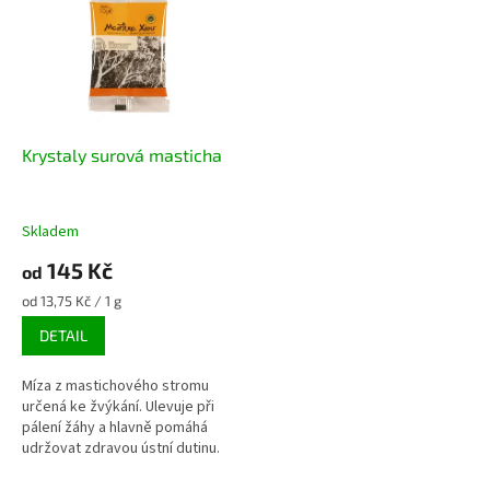
p
p
i
r
s
o
p
d
r
u
o
k
d
t
Krystaly surová masticha
u
ů
k
t
Skladem
ů
145 Kč
od
Měrná
od 13,75 Kč / 1 g
cena:
DETAIL
Míza z mastichového stromu
určená ke žvýkání. Ulevuje při
pálení žáhy a hlavně pomáhá
udržovat zdravou ústní dutinu.