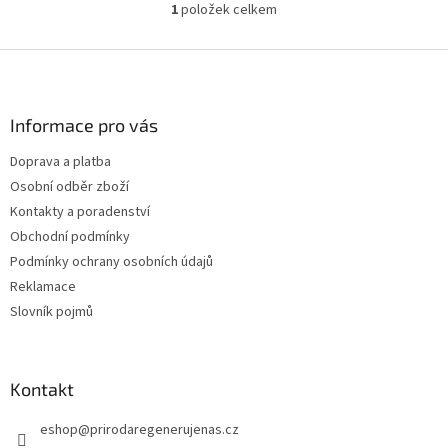
1
položek celkem
O
v
l
Z
á
á
d
p
a
a
Informace pro vás
c
t
í
Doprava a platba
í
p
Osobní odběr zboží
r
v
Kontakty a poradenství
k
Obchodní podmínky
y
Podmínky ochrany osobních údajů
v
ý
Reklamace
p
Slovník pojmů
i
s
u
Kontakt
eshop
@
prirodaregenerujenas.cz