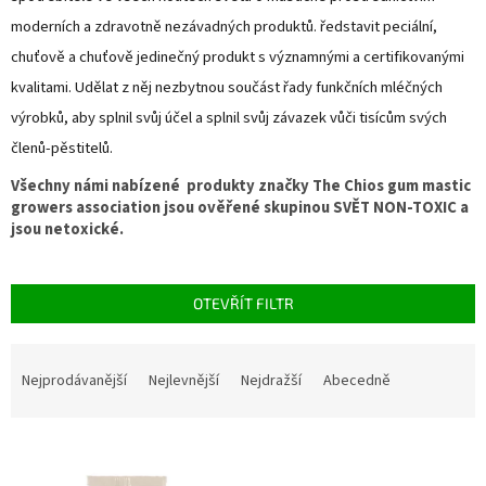
moderních a zdravotně nezávadných produktů. ředstavit peciální,
chuťově a chuťově jedinečný produkt s významnými a certifikovanými
kvalitami. Udělat z něj nezbytnou součást řady funkčních mléčných
výrobků, aby splnil svůj účel a splnil svůj závazek vůči tisícům svých
členů-pěstitelů.
Všechny námi nabízené produkty značky The Chios gum mastic
growers association jsou ověřené skupinou SVĚT NON-TOXIC a
jsou netoxické.
OTEVŘÍT FILTR
Ř
a
Nejprodávanější
Nejlevnější
Nejdražší
Abecedně
z
e
V
n
ý
í