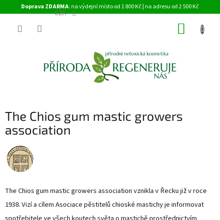
Přejít
Doprava ZDARMA
: na výdejní místo od 1 800 Kč | na adresu od 2 500 Kč
na
CZK
obsah
NÁKUP
KOŠÍK
The Chios gum mastic growers
association
The Chios gum mastic growers association vznikla v Řecku již v roce
1938. Vizí a cílem Asociace pěstitelů chioské mastichy je informovat
spotřebitele ve všech koutech světa o mastichě prostřednictvím