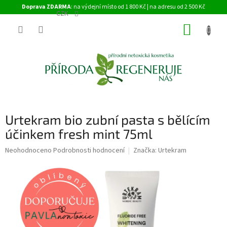
Přejít
Doprava ZDARMA
: na výdejní místo od 1 800 Kč | na adresu od 2 500 Kč
na
CZK
obsah
NÁKUP
KOŠÍK
Urtekram bio zubní pasta s bělícím
účinkem fresh mint 75ml
Průměrné
Neohodnoceno
Podrobnosti hodnocení
Značka:
Urtekram
hodnocení
produktu
je
0,0
z
5
hvězdiček.