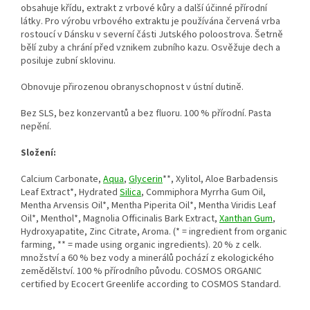
obsahuje křídu, extrakt z vrbové kůry a další účinné přírodní
látky. Pro výrobu vrbového extraktu je používána červená vrba
rostoucí v Dánsku v severní části Jutského poloostrova. Šetrně
bělí zuby a chrání před vznikem zubního kazu. Osvěžuje dech a
posiluje zubní sklovinu.
Obnovuje přirozenou obranyschopnost v ústní dutině.
Bez SLS, bez konzervantů a bez fluoru. 100 % přírodní. Pasta
nepění.
Složení:
Calcium Carbonate,
Aqua
,
Glycerin
**, Xylitol, Aloe Barbadensis
Leaf Extract*, Hydrated
Silica
, Commiphora Myrrha Gum Oil,
Mentha Arvensis Oil*, Mentha Piperita Oil*, Mentha Viridis Leaf
Oil*, Menthol*, Magnolia Officinalis Bark Extract,
Xanthan Gum
,
Hydroxyapatite, Zinc Citrate, Aroma. (* = ingredient from organic
farming, ** = made using organic ingredients). 20 % z celk.
množství a 60 % bez vody a minerálů pochází z ekologického
zemědělství. 100 % přírodního původu. COSMOS ORGANIC
certified by Ecocert Greenlife according to COSMOS Standard.