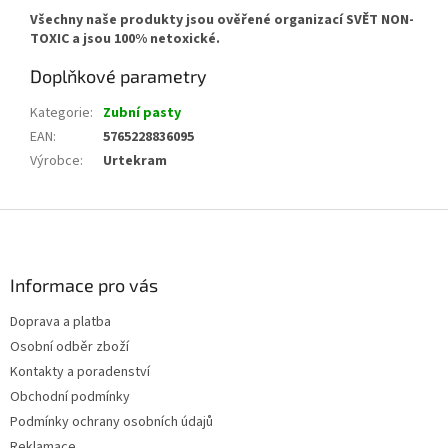
Všechny naše produkty jsou ověřené organizací SVĚT NON-
TOXIC a jsou 100% netoxické.
Doplňkové parametry
Kategorie
:
Zubní pasty
EAN
:
5765228836095
Výrobce
:
Urtekram
Z
á
p
a
Informace pro vás
t
Doprava a platba
í
Osobní odběr zboží
Kontakty a poradenství
Obchodní podmínky
Podmínky ochrany osobních údajů
Reklamace