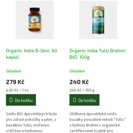
ý
í
p
p
i
r
s
o
p
d
r
u
o
k
d
t
Organic India B-Skin, 60
Organic India Tulsi Brahmi
u
ů
kapslí
BIO, 100g
k
t
Skladem
Skladem
ů
279 Kč
240 Kč
Měrná
Měrná
4,65 Kč / 1 ks
240 Kč / 100 g
cena:
cena:
Do košíku
Do košíku
Směs BIO ájurvédských bylin
Oblíbená ájurvédská směs
pro zdraví pokožky a jater, s
bazalky posvátné neboli "Tulsi "
bazalkou Tulsi, mořenou
s bylinou Brahmi v organické
srdčitou a kurkumou.
certifikované kvalitě pro