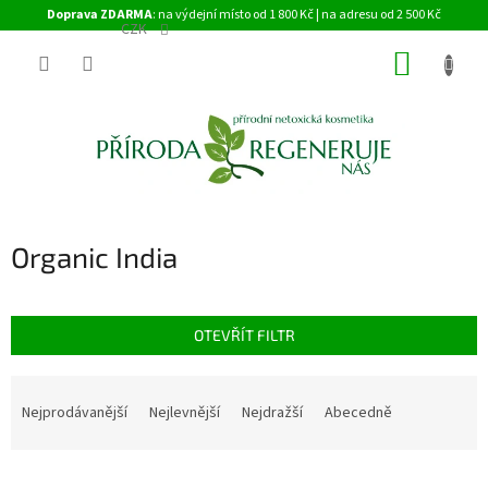
Přejít
Doprava ZDARMA
: na výdejní místo od 1 800 Kč | na adresu od 2 500 Kč
na
CZK
obsah
NÁKUP
KOŠÍK
Organic India
OTEVŘÍT FILTR
Ř
a
Nejprodávanější
Nejlevnější
Nejdražší
Abecedně
z
e
V
n