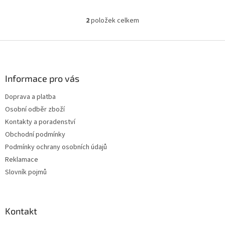
podporu duševní pohody a
kognitivních funkcí.
2
položek celkem
O
v
l
Z
á
á
d
p
a
a
Informace pro vás
c
t
í
Doprava a platba
í
p
Osobní odběr zboží
r
v
Kontakty a poradenství
k
Obchodní podmínky
y
Podmínky ochrany osobních údajů
v
ý
Reklamace
p
Slovník pojmů
i
s
u
Kontakt