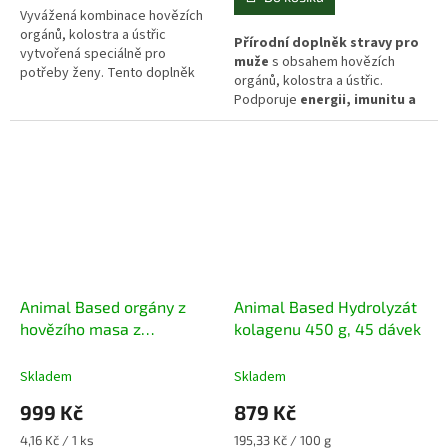
Vyvážená kombinace hovězích
orgánů, kolostra a ústřic
Přírodní doplněk stravy pro
vytvořená speciálně pro
muže
s obsahem hovězích
potřeby ženy. Tento doplněk
orgánů, kolostra a ústřic.
stravy z gras-fed chovu
Podporuje
energii, imunitu a
poskytuje široké spektrum
hormonální rovnováhu
díky
přirozených živin bez antibiotik
vitamínu B12, železu a zinku.
a umělých přísad. Balení
obsahuje 240 kapslí (124,4 g)
pro každodenní podporu vitality
a hormonální rovnováhy.
Animal Based orgány z
Animal Based Hydrolyzát
hovězího masa z
kolagenu 450 g, 45 dávek
pastvinového chovu 240
kapslí
Skladem
Skladem
999 Kč
879 Kč
Měrná
Měrná
4,16 Kč / 1 ks
195,33 Kč / 100 g