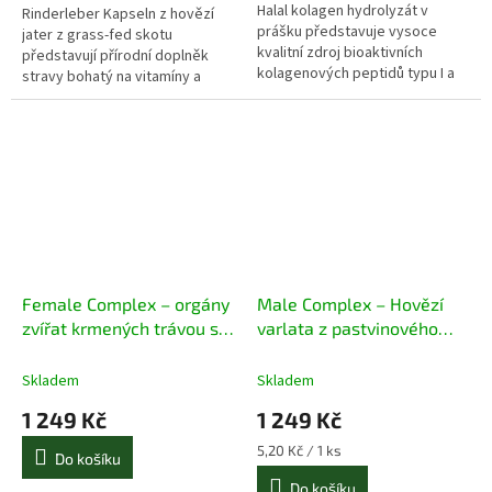
Halal kolagen hydrolyzát v
Rinderleber Kapseln z hovězí
prášku představuje vysoce
jater z grass-fed skotu
kvalitní zdroj bioaktivních
představují přírodní doplněk
kolagenových peptidů typu I a
stravy bohatý na vitamíny a
III, které jsou důležité pro
minerály. Obsahují přirozeně
pokožku, vlasy, nehty, klouby i
vysoký podíl vitamínu A, B12,
pojivové tkáně. Pochází z travou
železa a dalších živin, které
krmených krav z Evropy a je
podporují energii, imunitu a
zcela bez antibiotik, umělých
celkovou vitalitu. Bez přidaných
přísad a plnidel. Díky své
látek, snadno se užívají a jsou
čistotě, dobré vstřebatelnosti a
ideální pro každodenní doplnění
halal certifikaci je ideální volbou
živin.
pro každodenní doplnění
kolagenu
Female Complex – orgány
Male Complex – Hovězí
zvířat krmených trávou s
varlata z pastvinového
ústřicemi 240 kapslí
chovu 240 kapslí
Skladem
Skladem
1 249 Kč
1 249 Kč
Měrná
5,20 Kč / 1 ks
Do košíku
cena:
Do košíku