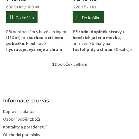
Měrná
Měrná
680,91 Kč / 100 ml
5,20 Kč / 1 ks
cena:
cena:
Do košíku
Do košíku
Přírodní balzám s hovězím lojem
Přírodní doplněk stravy z
(110 ml) pro
suchou a citlivou
hovězích jater a mozku
,
pokožku
. Hloubkově
přirozeně bohatý na
hydratuje, vyživuje a chrání
fosfolipidy a cholin
. Obsahuje
kožní bariéru
díky obsahu
vitamín B12 a měď
, které
vitamínu E a přírodních lipidů.
podporují
nervový systém a
12
položek celkem
O
Vhodný i pro děti od 1 roku,
mentální výkon
. Bez přidaných
v
dermatologicky testováno
látek.
l
Z
(Dermatest®)
.
á
á
d
p
a
a
Informace pro vás
c
t
í
Doprava a platba
í
p
Osobní odběr zboží
r
v
Kontakty a poradenství
k
Obchodní podmínky
y