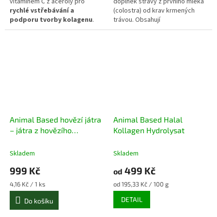
vitamínem C z aceroly pro
doplněk stravy z prvního mléka
rychlé vstřebávání a
(colostra) od krav krmených
podporu tvorby kolagenu
.
trávou. Obsahují
Praktické kapsle bez přísad z
imunoglobuliny, které jsou
grass-fed hovězího – ideální pro
přirozenou součástí kolostra a
každodenní péči o pleť a tělo.
doplňují každodenní výživu.
Produkt je bez antibiotik a
umělých přísad, což z něj dělá
čistou a kvalitní volbu pro
každodenní užívání.
Animal Based hovězí játra
Animal Based Halal
– játra z hovězího
Kollagen Hydrolysat
chovaného na pastvě 240
kapslí
Skladem
Skladem
999 Kč
499 Kč
od
Měrná
Měrná
4,16 Kč / 1 ks
od 195,33 Kč / 100 g
cena:
cena:
DETAIL
Do košíku