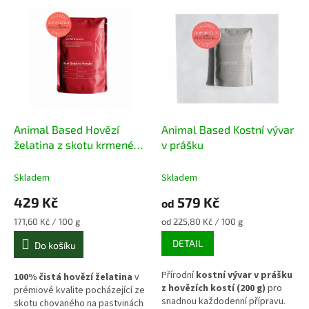
V
n
ý
í
p
p
i
r
s
o
p
d
r
u
o
k
d
t
Animal Based Hovězí
Animal Based Kostní vývar
u
ů
želatina z skotu krmeného
v prášku
k
trávou
t
Skladem
Skladem
ů
429 Kč
579 Kč
od
Měrná
Měrná
171,60 Kč / 100 g
od 225,80 Kč / 100 g
cena:
cena:
DETAIL
Do košíku
Přírodní
kostní vývar v prášku
100% čistá hovězí želatina
v
z hovězích kostí (200 g)
pro
prémiové kvalite pocházející ze
snadnou každodenní přípravu.
skotu chovaného na pastvinách