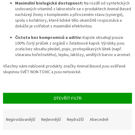
Maximální biologická dostupnost:
Na rozdíl od syntetických
izolovaných vitamínů z laboratoře se v produktech Animal Based
nacházejí živiny v komplexním a přirozeném stavu (synergii),
spolu s kofaktory, které lidské tělo okamžitě rozpoznává a
dokáže je vstřebat s maximální efektivitou.
Čistota bez kompromisů a aditiv:
Kapsle obsahují pouze
100% čistý prášek z orgánů v želatinové kapsli. Výrobky jsou
zcela bez obsahu plnidel, pojiv, protispékavých látek (např.
stearanu hořečnatého), lepku, laktózy, umělých barviv a aromat.
Všechny námi nabízené produkty značky Animal Based jsou ověřené
skupinou SVĚT NON-TOXIC a jsou netoxické.
OTEVŘÍT FILTR
Ř
a
Nejprodávanější
Nejlevnější
Nejdražší
Abecedně
z
e