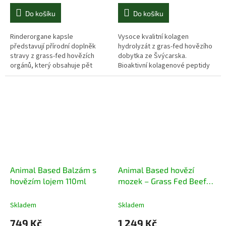
cena:
cena:
Do košíku
Do košíku
Rinderorgane kapsle
Vysoce kvalitní kolagen
představují přírodní doplněk
hydrolyzát z gras-fed hovězího
stravy z grass-fed hovězích
dobytka ze Švýcarska.
orgánů, který obsahuje pět
Bioaktivní kolagenové peptidy
pečlivě vybraných orgánových
podporují pokožku, vlasy, nehty
extraktů pro každodenní
i klouby. Bez antibiotik a
podporu vitality. Díky šetrnému
umělých přísad.
zpracování si zachovávají
přirozený obsah vitamínů a
minerálů. Produkt je bez
antibiotik, umělých přísad a
nabízí čisté složení v praktické
kapslové formě.
Animal Based Balzám s
Animal Based hovězí
hovězím lojem 110ml
mozek – Grass Fed Beef
Brain 240 kapslí
Skladem
Skladem
749 Kč
1 249 Kč