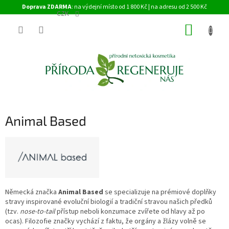
Přejít
Doprava ZDARMA
: na výdejní místo od 1 800 Kč | na adresu od 2 500 Kč
na
CZK
obsah
NÁKUP
KOŠÍK
Animal Based
Německá značka
Animal Based
se specializuje na prémiové doplňky
stravy inspirované evoluční biologií a tradiční stravou našich předků
(tzv.
nose-to-tail
přístup neboli konzumace zvířete od hlavy až po
ocas). Filozofie značky vychází z faktu, že orgány a žlázy volně se