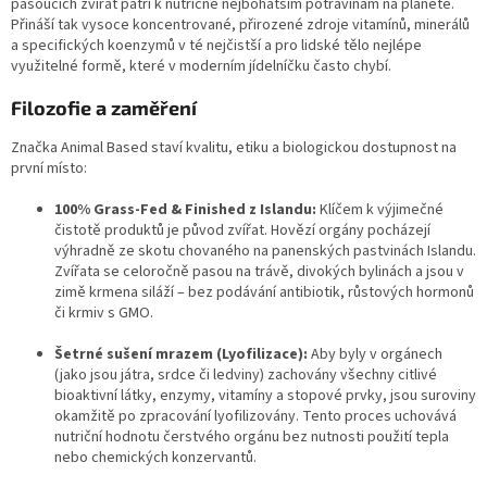
pasoucích zvířat patří k nutričně nejbohatším potravinám na planetě.
Přináší tak vysoce koncentrované, přirozené zdroje vitamínů, minerálů
a specifických koenzymů v té nejčistší a pro lidské tělo nejlépe
využitelné formě, které v moderním jídelníčku často chybí.
Filozofie a zaměření
Značka Animal Based staví kvalitu, etiku a biologickou dostupnost na
první místo:
100% Grass-Fed & Finished z Islandu:
Klíčem k výjimečné
čistotě produktů je původ zvířat. Hovězí orgány pocházejí
výhradně ze skotu chovaného na panenských pastvinách Islandu.
Zvířata se celoročně pasou na trávě, divokých bylinách a jsou v
zimě krmena siláží – bez podávání antibiotik, růstových hormonů
či krmiv s GMO.
Šetrné sušení mrazem (Lyofilizace):
Aby byly v orgánech
(jako jsou játra, srdce či ledviny) zachovány všechny citlivé
bioaktivní látky, enzymy, vitamíny a stopové prvky, jsou suroviny
okamžitě po zpracování lyofilizovány. Tento proces uchovává
nutriční hodnotu čerstvého orgánu bez nutnosti použití tepla
nebo chemických konzervantů.