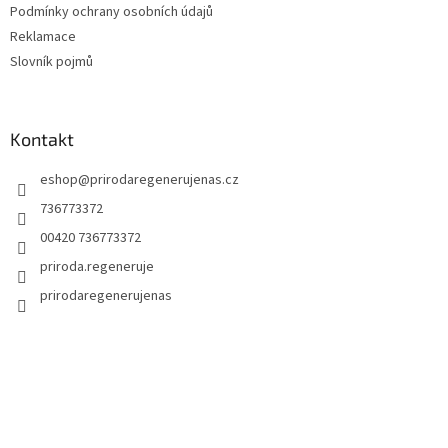
Podmínky ochrany osobních údajů
v
ý
Reklamace
p
Slovník pojmů
i
s
u
Kontakt
eshop
@
prirodaregenerujenas.cz
736773372
00420 736773372
priroda.regeneruje
prirodaregenerujenas