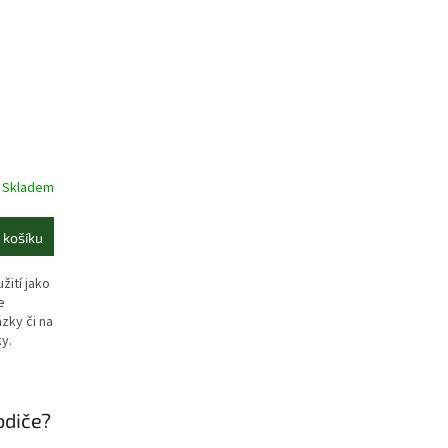
Skladem
 košíku
ití jako
e
zky či na
ky.
odiče?