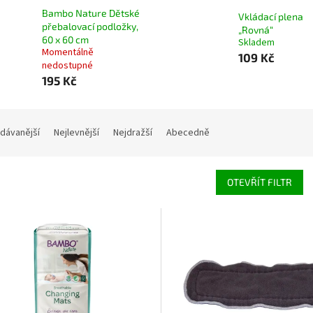
Bambo Nature Dětské
Vkládací plena
přebalovací podložky,
„Rovná“
60 x 60 cm
Skladem
Momentálně
109 Kč
nedostupné
195 Kč
dávanější
Nejlevnější
Nejdražší
Abecedně
OTEVŘÍT FILTR