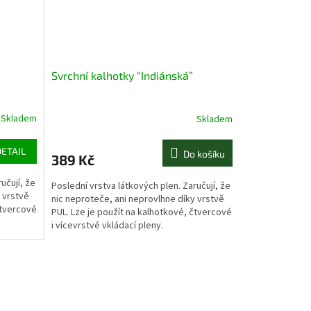
Svrchní kalhotky “Indiánská”
Skladem
Skladem
DETAIL
Do košíku
389 Kč
učují, že
Poslední vrstva látkových plen. Zaručují, že
 vrstvě
nic neproteče, ani neprovlhne díky vrstvě
čtvercové
PUL. Lze je použít na kalhotkové, čtvercové
i vícevrstvé vkládací pleny.