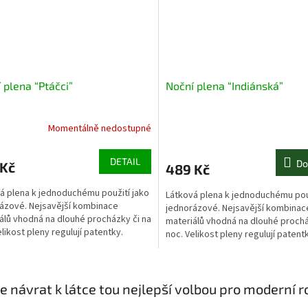
 plena “Ptáčci”
Noční plena “Indiánská”
Momentálně nedostupné
DETAIL
Do
 Kč
489 Kč
á plena k jednoduchému použití jako
Látková plena k jednoduchému použ
ázové. Nejsavější kombinace
jednorázové. Nejsavější kombinac
álů vhodná na dlouhé procházky či na
materiálů vhodná na dlouhé prochá
elikost pleny regulují patentky.
noc. Velikost pleny regulují patent
O
v
je návrat k látce tou nejlepší volbou pro moderní r
l
á