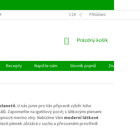
NSTVÍ
OBCHODNÍ PODMÍNKY
CZK
PODMÍNKY OCHRANY OSOBNÍCH ÚDAJ
Přihlášení
NÁKUPNÍ
Prázdný košík
KOŠÍK
Recepty
Napište nám
Slovník pojmů
Značky
planetě.
U nás jsme pro Vás připravili výběr toho
iálů. Zapomeňte na igelitový pocit; s látkovými plenami
pnosti merino vlny. Nabízíme Vám
moderní látkové
oblasti plenek zůstává v suchu a přirozeném prostředí.