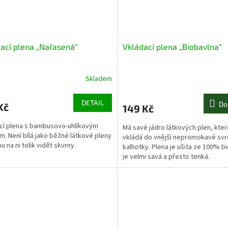
ací plena „Nařasená“
Vkládací plena „Biobavlna“
Skladem
DETAIL
Do
Kč
149 Kč
cí plena s bambusovo-uhlíkovým
Má savé jádro látkových plen, kter
m. Není bílá jako běžné látkové pleny
vkládá do vnější nepromokavé svr
u na ni tolik vidět skvrny.
kalhotky. Plena je ušita ze 100% b
je velmi savá a přesto tenká.