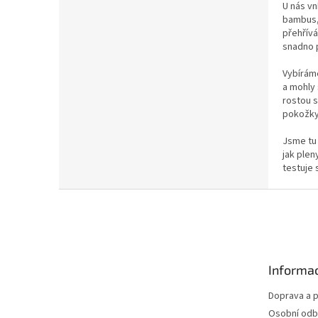
U nás vn
bambus, 
přehřívá
snadno p
Vybíráme
a mohly 
rostou s
pokožky 
Jsme tu 
jak plen
testuje 
Z
á
p
a
t
Informac
í
Doprava a p
Osobní odb