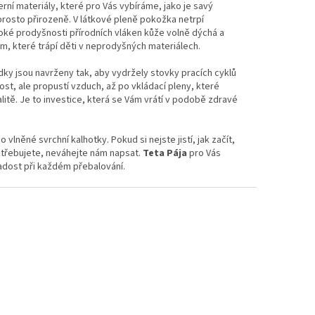
í materiály, které pro Vás vybíráme, jako je savý
prosto přirozeně. V látkové pleně pokožka netrpí
soké prodyšnosti přírodních vláken kůže volně dýchá a
, které trápí děti v neprodyšných materiálech.
dky jsou navrženy tak, aby vydržely stovky pracích cyklů
st, ale propustí vzduch, až po vkládací pleny, které
litě. Je to investice, která se Vám vrátí v podobě zdravé
něné svrchní kalhotky. Pokud si nejste jistí, jak začít,
otřebujete, neváhejte nám napsat.
Teta Pája
pro Vás
radost při každém přebalování.