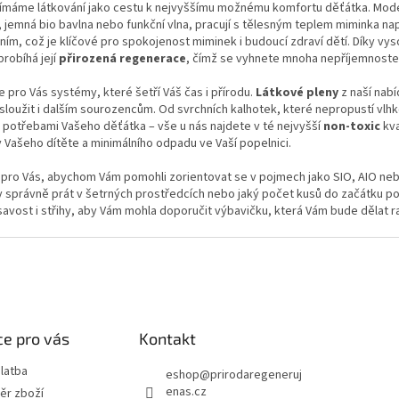
ímáme látkování jako cestu k nejvyššímu možnému komfortu děťátka. Modern
d
jemná bio bavlna nebo funkční vlna, pracují s tělesným teplem miminka na
a
ním, což je klíčové pro spokojenost miminek i budoucí zdraví dětí. Díky vy
c
robíhá její
přirozená regenerace
, čímž se vyhnete mnoha nepříjemnostem
í
p
 pro Vás systémy, které šetří Váš čas i přírodu.
Látkové pleny
z naší nabí
r
sloužit i dalším sourozencům. Od svrchních kalhotek, které nepropustí vlhko
v
 potřebami Vašeho děťátka – vše u nás najdete v té nejvyšší
non-toxic
kva
k
Vašeho dítěte a minimálního odpadu ve Vaší popelnici.
y
v
pro Vás, abychom Vám pomohli zorientovat se v pojmech jako SIO, AIO nebo vl
ý
y správně prát v šetrných prostředcích nebo jaký počet kusů do začátku p
p
savost i střihy, aby Vám mohla doporučit výbavičku, která Vám bude dělat 
i
s
u
e pro vás
Kontakt
latba
eshop
@
prirodaregeneruj
enas.cz
ěr zboží