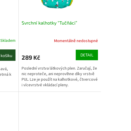
Svrchní kalhotky “Tučňáci”
Skladem
Momentálně nedostupné
DETAIL
 košíku
289 Kč
Poslední vrstva látkových plen. Zaručují, že
savá,
nic neproteče, ani neprovlhne díky vrstvě
etrná k
PUL. Lze je použít na kalhotkové, čtvercové
i vícevrstvé vkládací pleny.