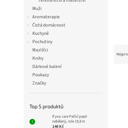
Těhotenství a mateřství
Muži
Aromaterapie
Čistá domácnost
Kuchyně
Pochutiny
Ř
Mazlíčci
a
Nejpro
Knihy
z
e
Dárkové balení
n
Poukazy
í
Značky
p
V
r
ý
o
p
d
Top 5 produktů
i
u
s
k
If you care Pečící papír
p
nebělený, role 19,8 m
t
r
140 Kč