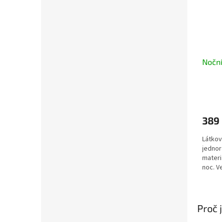
Noční
389
Látkov
jednor
materi
noc. V
Proč 