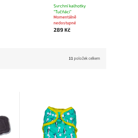
Svrchní kalhotky
“Tučňáci”
Momentálně
nedostupné
289 Kč
11
položek celkem