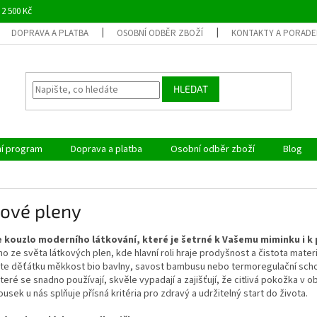
 2 500 Kč
DOPRAVA A PLATBA
OSOBNÍ ODBĚR ZBOŽÍ
KONTAKTY A PORADE
HLEDAT
ní program
Doprava a platba
Osobní odběr zboží
Blog
kové pleny
 kouzlo moderního látkování, které je šetrné k Vašemu miminku i k 
ho ze světa látkových plen, kde hlavní roli hraje prodyšnost a čistota mater
te děťátku měkkost bio bavlny, savost bambusu nebo termoregulační scho
které se snadno používají, skvěle vypadají a zajišťují, že citlivá pokožka v 
usek u nás splňuje přísná kritéria pro zdravý a udržitelný start do života.