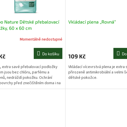
o Nature Dětské přebalovací
Vkládací plena „Rovná“
žky, 60 x 60 cm
Momentálně nedostupné
Do košíku
Do
Kč
109 Kč
 extra savé přebalovací podložky
Vkládací vícevrstvá plena je extra 
m jsou bez chlóru, parfému a
přirozeně antimikrobiální a velmi š
nů, nedráždí pokožku. Ochrání
dětské pokožce.
povrchy před znečištěním doma i na
h.