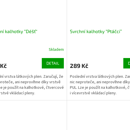
ní kalhotky “Déšť"
Svrchní kalhotky “Ptáčci”
Skladem
DETAIL
 Kč
289 Kč
ní vrstva látkových plen. Zaručují, že
Poslední vrstva látkových plen. Zar
proteče, ani neprovlhne díky vrstvě
nic neproteče, ani neprovlhne díky
ze je použít na kalhotkové, čtvercové
PUL. Lze je použít na kalhotkové, 
vrstvé vkládací pleny.
i vícevrstvé vkládací pleny.