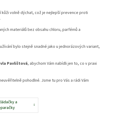
 kůži volně dýchat, což je nejlepší prevence proti
.
aných materiálů bez obsahu chloru, parfémů a
užívání bylo stejně snadné jako u jednorázových variant,
vla Pavlištová
, abychom Vám nabídli jen to, co v praxi
euvěřitelně pohodlné. Jsme tu pro Vás a rádi Vám
kládačky a
eparačky