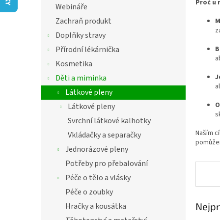
í
Proč u 
Webináře
p
Zachraň produkt
M
a
z
n
Doplňky stravy
e
B
Přírodní lékárnička
l
a
Kosmetika
J
Děti a miminka
a
Látkové pleny
O
Látkové pleny
s
Svrchní látkové kalhotky
Naším cí
Vkládačky a separačky
pomůžem
Jednorázové pleny
Potřeby pro přebalování
Péče o tělo a vlásky
Péče o zoubky
Nejpr
Hračky a kousátka