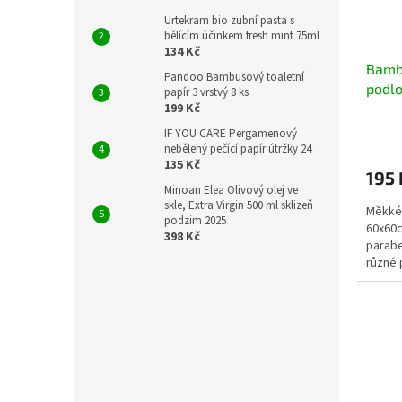
ů
o
Urtekram bio zubní pasta s
d
bělícím účinkem fresh mint 75ml
u
134 Kč
Bamb
k
Pandoo Bambusový toaletní
podlo
t
papír 3 vrstvý 8 ks
199 Kč
ů
IF YOU CARE Pergamenový
nebělený pečící papír útržky 24
135 Kč
195 
Minoan Elea Olivový olej ve
skle, Extra Virgin 500 ml sklizeň
Měkké,
podzim 2025
60x60c
398 Kč
parabe
různé 
cestác