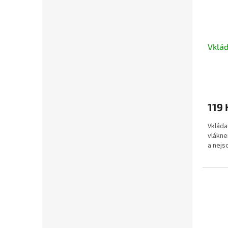
Vklád
119 
Vkláda
vlákne
a nejso