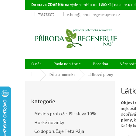
Přejít
Doprava ZDARMA
: na výdejní místo od 1 800 Kč | na adresu od
na
obsah
736773372
eshop@prirodaregenerujenas.cz
O nás
Pavla non-toxic
Poradna
Věrnost
Domů
Děti a miminka
Látkové pleny
P
Lát
o
Přeskočit
s
Kategorie
kategorie
Objevte
t
nejlepší
r
Měsíc s protože JSI: sleva 10%
dopřává
a
pleny
, 
Horké novinky
n
Každý ko
n
Co doporučuje Teta Pája