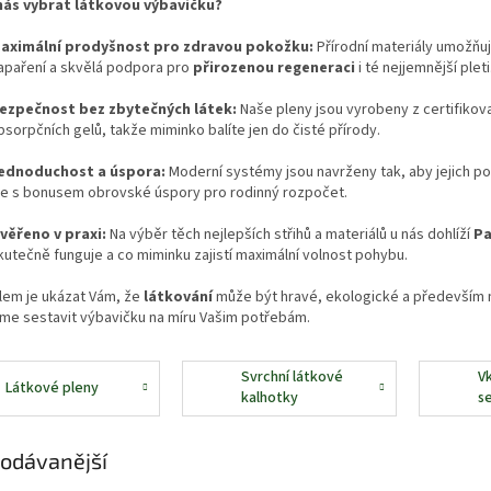
nás vybrat látkovou výbavičku?
aximální prodyšnost pro zdravou pokožku:
Přírodní materiály umožňují
apaření a skvělá podpora pro
přirozenou regeneraci
i té nejjemnější pleti
ezpečnost bez zbytečných látek:
Naše pleny jsou vyrobeny z certifikov
bsorpčních gelů, takže miminko balíte jen do čisté přírody.
ednoduchost a úspora:
Moderní systémy jsou navrženy tak, aby jejich po
le s bonusem obrovské úspory pro rodinný rozpočet.
věřeno v praxi:
Na výběr těch nejlepších střihů a materiálů u nás dohlíží
Pa
kutečně funguje a co miminku zajistí maximální volnost pohybu.
lem je ukázat Vám, že
látkování
může být hravé, ekologické a především n
e sestavit výbavičku na míru Vašim potřebám.
Svrchní látkové
V
Látkové pleny
kalhotky
s
odávanější