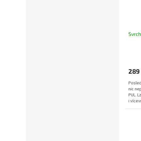
Svrch
289
Posled
nic ne
PUL. L
i více