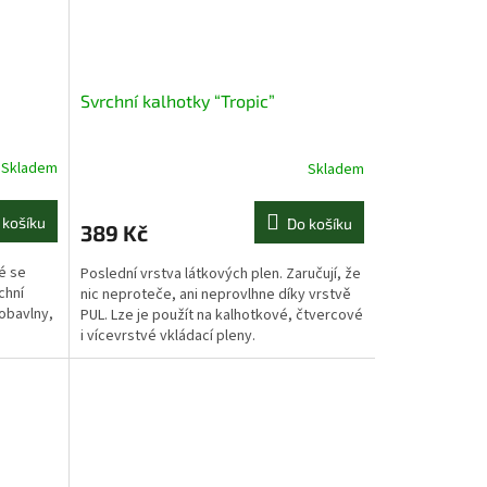
Svrchní kalhotky “Tropic”
Skladem
Skladem
 košíku
Do košíku
389 Kč
é se
Poslední vrstva látkových plen. Zaručují, že
chní
nic neproteče, ani neprovlhne díky vrstvě
iobavlny,
PUL. Lze je použít na kalhotkové, čtvercové
i vícevrstvé vkládací pleny.