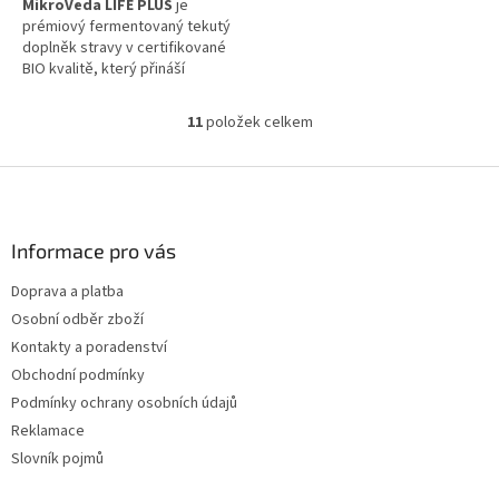
MikroVeda LIFE PLUS
je
prémiový fermentovaný tekutý
doplněk stravy v certifikované
BIO kvalitě, který přináší
komplexní podporu pro váš
mikrobiom. Obsahuje unikátní
11
položek celkem
O
mix
35 pečlivě vybraných
v
kmenů živých
l
Z
mikroorganismů
(včetně
á
bakterií mléčného kvašení a
á
d
bifidobakterií) doplněný o
p
a
mouku z hroznových jader
a
Informace pro vás
c
(OPC), vitální houbu reishi a 20
t
í
vybraných rostlin a bylin. Čistě
Doprava a platba
í
p
přírodní, bezlepkový a
Osobní odběr zboží
r
veganský produkt vyrobený
v
jemnou řemeslnou fermentací
Kontakty a poradenství
k
bez jakýchkoliv chemických
Obchodní podmínky
y
aditiv, ideální pro celou rodinu v
Podmínky ochrany osobních údajů
v
rámci
non-toxic životního
ý
stylu
.
Reklamace
p
Slovník pojmů
i
s