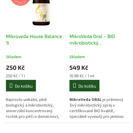
enzymovým extraktem, vitální
houbou reishi, antioxidanty z
hroznových jader (OPC) a čistě
přírodním jahodovým
aromatem. Tento 100%
přírodní, raw a veganský sprej s
Mikroveda House Balance
MikroVeda Oral – BIO
lehkou ovocnou chutí poskytuje
šetrnou ochranu citlivých
1l
mikrobiotický
dětských sliznic, zklidnění ústní
fermentovaný sprej do úst
dutiny a posílení přirozené
50 ml
Skladem
Skladem
obranyschopnosti v rámci
bezpečné
non-toxic péče o
250 Kč
549 Kč
děti
.
Měrná
Měrná
250 Kč / 1 l
10,98 Kč / 1 ml
cena:
cena:
Do košíku
Do košíku
Naprosto unikátní, plně
MikroVeda ORAL
je prémiový
biologický a mikrobiotický,
živý mikrobiotický sprej v
univerzální koncentrovaný
certifikované BIO kvalitě,
roztok pro péči o domácnost,
speciálně vyvinutý pro jemnou
tělo i zahradu. Obsahuje 16
péči a stabilizaci ústního
kmenů mikroorganismů.
mikrobiomu. Spojuje sílu
35