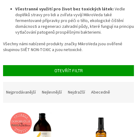
Všestranné využití pro život bez toxických látek:
Vedle
doplňků stravy pro lidi a zvířata vyvíjí MikroVeda také
fermentované přípravky pro péči o tělo, ekologické čištění
domácnosti a regeneraci zahradní půdy, které fungují na principu
vytlačování patogenů prospěšnými bakteriemi.
Všechny námi nabízené produkty značky MikroVeda jsou ověřené
skupinou SVĚT NON-TOXIC a jsou netoxické.
OTEVŘÍT FILTR
Ř
a
Nejprodávanější
Nejlevnější
Nejdražší
Abecedně
z
e
V
n
ý
í
p
p
i
r