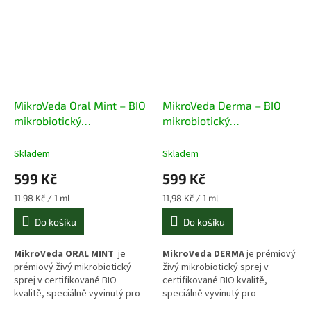
aktivních kmenů živých
mikroorganismů
s
enzymovým extraktem, vitální
houbou reishi a antioxidanty z
hroznových jader (OPC). Tento
100% přírodní, raw a veganský
sprej s jemnou chutí poskytuje
šetrnou ochranu sliznic,
MikroVeda Oral Mint – BIO
MikroVeda Derma – BIO
zklidnění ústní dutiny a posílení
přirozené ochranné bariéry v
mikrobiotický
mikrobiotický
rámci důsledného
non-toxic
fermentovaný sprej do úst
fermentovaný sprej na
životního stylu
.
50 ml
pokožku 50 ml
Skladem
Skladem
599 Kč
599 Kč
Měrná
Měrná
11,98 Kč / 1 ml
11,98 Kč / 1 ml
cena:
cena:
Do košíku
Do košíku
MikroVeda ORAL MINT
je
MikroVeda DERMA
je prémiový
prémiový živý mikrobiotický
živý mikrobiotický sprej v
sprej v certifikované BIO
certifikované BIO kvalitě,
kvalitě, speciálně vyvinutý pro
speciálně vyvinutý pro
hloubkovou péči a stabilizaci
hloubkovou péči a obnovu