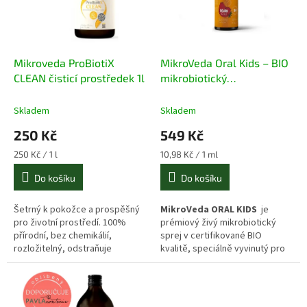
s
o
p
d
r
u
o
k
d
t
Mikroveda ProBiotiX
MikroVeda Oral Kids – BIO
u
ů
CLEAN čisticí prostředek 1l
mikrobiotický
k
fermentovaný sprej do úst
t
pro děti 50 ml
Skladem
Skladem
ů
250 Kč
549 Kč
Měrná
Měrná
250 Kč / 1 l
10,98 Kč / 1 ml
cena:
cena:
Do košíku
Do košíku
Šetrný k pokožce a prospěšný
MikroVeda ORAL KIDS
je
pro životní prostředí. 100%
prémiový živý mikrobiotický
přírodní, bez chemikálií,
sprej v certifikované BIO
rozložitelný, odstraňuje
kvalitě, speciálně vyvinutý pro
nepříjemné pachy a odstraňuje
jemnou péči a stabilizaci ústního
organické nečistoty.
mikrobiomu u dětí. Spojuje sílu
35 aktivních kmenů živých
mikroorganismů
s