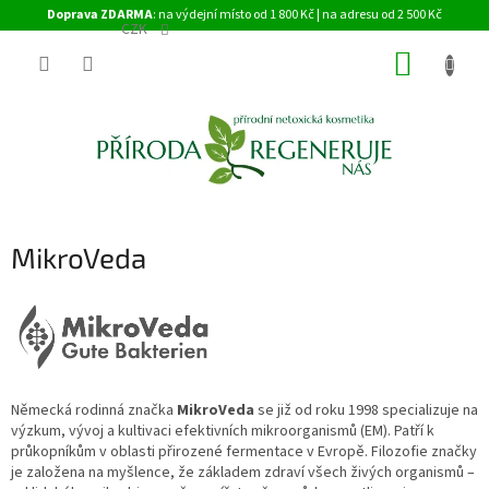
Přejít
Doprava ZDARMA
: na výdejní místo od 1 800 Kč | na adresu od 2 500 Kč
na
CZK
obsah
NÁKUP
KOŠÍK
MikroVeda
Německá rodinná značka
MikroVeda
se již od roku 1998 specializuje na
výzkum, vývoj a kultivaci efektivních mikroorganismů (EM). Patří k
průkopníkům v oblasti přirozené fermentace v Evropě. Filozofie značky
je založena na myšlence, že základem zdraví všech živých organismů –