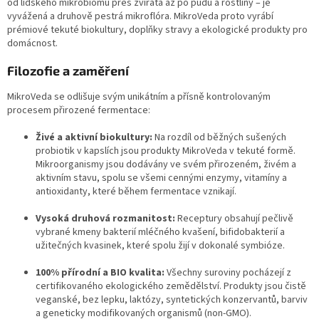
od lidského mikrobiomu přes zvířata až po půdu a rostliny – je
vyvážená a druhově pestrá mikroflóra. MikroVeda proto vyrábí
prémiové tekuté biokultury, doplňky stravy a ekologické produkty pro
domácnost.
Filozofie a zaměření
MikroVeda se odlišuje svým unikátním a přísně kontrolovaným
procesem přirozené fermentace:
Živé a aktivní biokultury:
Na rozdíl od běžných sušených
probiotik v kapslích jsou produkty MikroVeda v tekuté formě.
Mikroorganismy jsou dodávány ve svém přirozeném, živém a
aktivním stavu, spolu se všemi cennými enzymy, vitamíny a
antioxidanty, které během fermentace vznikají.
Vysoká druhová rozmanitost:
Receptury obsahují pečlivě
vybrané kmeny bakterií mléčného kvašení, bifidobakterií a
užitečných kvasinek, které spolu žijí v dokonalé symbióze.
100% přírodní a BIO kvalita:
Všechny suroviny pocházejí z
certifikovaného ekologického zemědělství. Produkty jsou čistě
veganské, bez lepku, laktózy, syntetických konzervantů, barviv
a geneticky modifikovaných organismů (non-GMO).