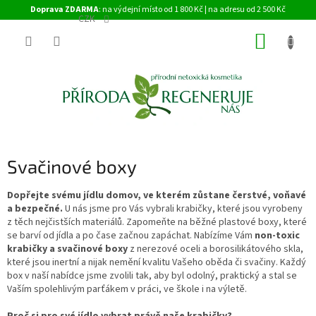
Přejít
Doprava ZDARMA
: na výdejní místo od 1 800 Kč | na adresu od 2 500 Kč
na
CZK
obsah
NÁKUP
KOŠÍK
Svačinové boxy
Dopřejte svému jídlu domov, ve kterém zůstane čerstvé, voňavé
a bezpečné.
U nás jsme pro Vás vybrali krabičky, které jsou vyrobeny
z těch nejčistších materiálů. Zapomeňte na běžné plastové boxy, které
se barví od jídla a po čase začnou zapáchat. Nabízíme Vám
non-toxic
krabičky a svačinové boxy
z nerezové oceli a borosilikátového skla,
které jsou inertní a nijak nemění kvalitu Vašeho oběda či svačiny. Každý
box v naší nabídce jsme zvolili tak, aby byl odolný, praktický a stal se
Vaším spolehlivým parťákem v práci, ve škole i na výletě.
Proč si pro své jídlo vybrat právě naše krabičky?