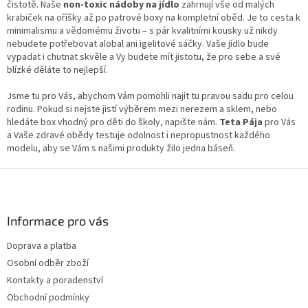
p
čistotě. Naše
non-toxic nádoby na jídlo
zahrnují vše od malých
i
krabiček na oříšky až po patrové boxy na kompletní oběd. Je to cesta k
s
minimalismu a vědomému životu – s pár kvalitními kousky už nikdy
u
nebudete potřebovat alobal ani igelitové sáčky. Vaše jídlo bude
vypadat i chutnat skvěle a Vy budete mít jistotu, že pro sebe a své
blízké děláte to nejlepší.
Jsme tu pro Vás, abychom Vám pomohli najít tu pravou sadu pro celou
rodinu. Pokud si nejste jistí výběrem mezi nerezem a sklem, nebo
hledáte box vhodný pro děti do školy, napište nám.
Teta Pája
pro Vás
a Vaše zdravé obědy testuje odolnost i nepropustnost každého
modelu, aby se Vám s našimi produkty žilo jedna báseň.
Z
á
p
a
Informace pro vás
t
Doprava a platba
í
Osobní odběr zboží
Kontakty a poradenství
Obchodní podmínky