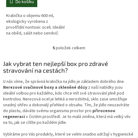
Do košíku
Krabička o objemu 600 ml,
ekologicky vyrobena z
prvotřídní nontoxic oceli. Ideální
na oběd, salát nebo sendvič.
5
položek celkem
O
v
l
Jak vybrat ten nejlepší box pro zdravé
á
stravování na cestách?
d
a
U nás víme, že správná krabička na jídlo je základem dobrého dne.
c
Nerezové svačinové boxy a skleněné dózy
z naší nabídky jsou
í
ideální volbou pro každého, kdo chce mít své stravování plně pod
p
kontrolou. Nerezová ocel je lehká a nerozbitná, sklo zase umožňuje
r
snadný ohřev a dokonalý přehled o obsahu. Tím, že jídlo neuzavíráte
v
do plastu, dáváte svému organismu prostor pro
přirozenou
k
regeneraci
v čistém prostředí. Je to malá změna, která má velký vliv
y
na to, jak se cítíte po každém jídle.
v
ý
Vybíráme pro Vás produkty, které se velmi snadno udržují v hygienické