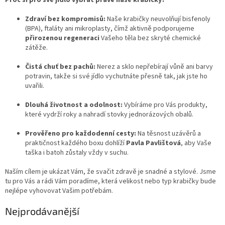
Zdraví bez kompromisů:
Naše krabičky neuvolňují bisfenoly
(BPA), ftaláty ani mikroplasty, čímž aktivně podporujeme
přirozenou regeneraci
Vašeho těla bez skryté chemické
zátěže.
Čistá chuť bez pachů:
Nerez a sklo nepřebírají vůně ani barvy
potravin, takže si své jídlo vychutnáte přesně tak, jak jste ho
uvařili.
Dlouhá životnost a odolnost:
Vybíráme pro Vás produkty,
které vydrží roky a nahradí stovky jednorázových obalů.
Prověřeno pro každodenní cesty:
Na těsnost uzávěrů a
praktičnost každého boxu dohlíží
Pavla Pavlištová
, aby Vaše
taška i batoh zůstaly vždy v suchu.
Naším cílem je ukázat Vám, že svačit zdravě je snadné a stylové. Jsme
tu pro Vás a rádi Vám poradíme, která velikost nebo typ krabičky bude
nejlépe vyhovovat Vašim potřebám.
Nejprodávanější