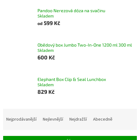
Pandoo Nerezová dóza na svačinu
Skladem
599 Kč
od
Obědový box Jumbo Two-In-One 1200 ml 300 ml
Skladem
600 Kč
Elephant Box Clip & Seal Lunchbox
Skladem
829 Kč
Ř
a
Nejprodávanější
Nejlevnější
Nejdražší
Abecedně
z
e
n