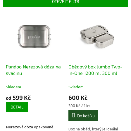
OTEVŘÍT FILTR
í
p
V
r
ý
o
p
d
i
u
s
k
p
t
r
ů
o
d
Pandoo Nerezová dóza na
Obědový box Jumbo Two-
u
svačinu
In-One 1200 ml 300 ml
k
t
Skladem
Skladem
ů
599 Kč
600 Kč
od
Měrná
300 Kč / 1 ks
DETAIL
cena:
Do košíku
Nerezová dóza opakovaně
Box na oběd, který je ideální