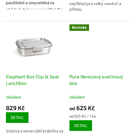
použitelná a omyvatelná na
například pro velký sendvič a
oběd včetně posuvné přihrádky
přílohu.
a bavlněného sáčku. Vhodná i
pro tekuté potraviny. Má nízkou
Novinka
hmotnost.
Elephant Box Clip & Seal
Pura Nerezový svačinový
Lunchbox
box
Skladem
Skladem
829 Kč
625 Kč
od
Měrná
od 625 Kč / 1 ks
DETAIL
cena:
DETAIL
Stylová a univerzální krabička na