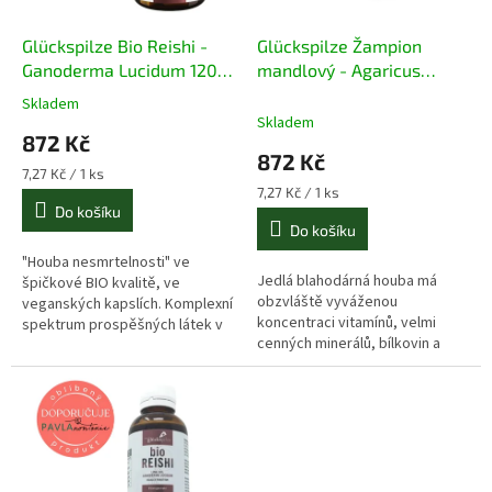
o
k
d
t
Glückspilze Bio Reishi -
Glückspilze Žampion
u
ů
Ganoderma Lucidum 120
mandlový - Agaricus
k
kapslí
blazei murrill 120 kapslí
Skladem
Průměrné
t
Skladem
hodnocení
872 Kč
ů
produktu
872 Kč
je
Měrná
7,27 Kč / 1 ks
5,0
cena:
Měrná
7,27 Kč / 1 ks
z
cena:
Do košíku
Do košíku
5
hvězdiček.
"Houba nesmrtelnosti" ve
Jedlá blahodárná houba má
špičkové BIO kvalitě, ve
obzvláště vyváženou
veganských kapslích. Komplexní
koncentraci vitamínů, velmi
spektrum prospěšných látek v
cenných minerálů, bílkovin a
maximální koncentraci a bez
aminokyselin a také vysoký
nežádoucích příměsí.
podíl polysacharidů.