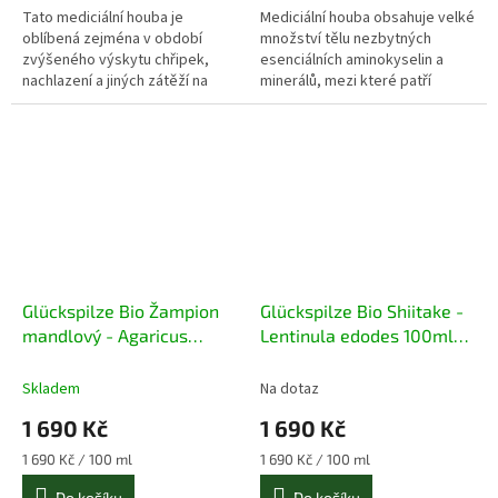
Tato mediciální houba je
Mediciální houba obsahuje velké
oblíbená zejména v období
množství tělu nezbytných
zvýšeného výskytu chřipek,
esenciálních aminokyselin a
nachlazení a jiných zátěží na
minerálů, mezi které patří
imunitní systém.
například vápník, železo nebo
hořčík.
Glückspilze Bio Žampion
Glückspilze Bio Shiitake -
mandlový - Agaricus
Lentinula edodes 100ml
blazei murrill 100ml
extrakt
extrakt
Skladem
Na dotaz
1 690 Kč
1 690 Kč
Měrná
Měrná
1 690 Kč / 100 ml
1 690 Kč / 100 ml
cena:
cena:
Do košíku
Do košíku