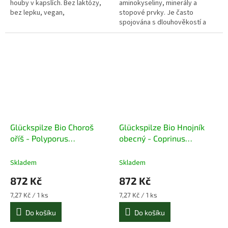
houby v kapslích. Bez laktózy,
aminokyseliny, minerály a
bez lepku, vegan,
stopové prvky. Je často
spojována s dlouhověkostí a
správným fungováním
některých orgánu v těle.
Glückspilze Bio Choroš
Glückspilze Bio Hnojník
oříš - Polyporus
obecný - Coprinus
umbellatus 120 kapslí
comatus 120 kapslí
Skladem
Skladem
872 Kč
872 Kč
Měrná
Měrná
7,27 Kč / 1 ks
7,27 Kč / 1 ks
cena:
cena:
Do košíku
Do košíku