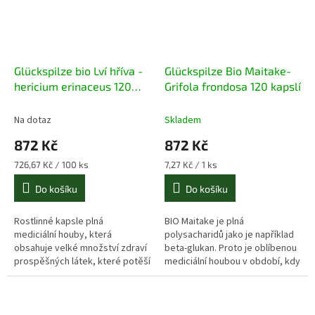
Glückspilze bio Lví hříva -
Glückspilze Bio Maitake-
hericium erinaceus 120
Grifola frondosa 120 kapslí
kapslí
Na dotaz
Skladem
872 Kč
872 Kč
Měrná
Měrná
726,67 Kč / 100 ks
7,27 Kč / 1 ks
cena:
cena:
Do košíku
Do košíku
Rostlinné kapsle plná
BIO Maitake je plná
mediciální
houby, která
polysacharidů jako je například
obsahuje velké množství zdraví
beta-glukan. Proto je oblíbenou
prospěšných látek, které potěší
mediciální houbou v období, kdy
nervy i mozek.
hrozí vyšší výskyt chřipek a
nachlazení.