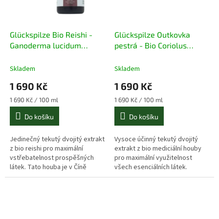
Glückspilze Bio Reishi -
Glückspilze Outkovka
Ganoderma lucidum
pestrá - Bio Coriolus
100ml extrakt
versicolor 100ml extrakt
Skladem
Skladem
1 690 Kč
1 690 Kč
Měrná
Měrná
1 690 Kč / 100 ml
1 690 Kč / 100 ml
cena:
cena:
Do košíku
Do košíku
Jedinečný tekutý dvojitý extrakt
Vysoce účinný tekutý dvojitý
z bio reishi pro maximální
extrakt z bio mediciální houby
vstřebatelnost prospěšných
pro maximální využitelnost
látek. Tato houba je v Číně
všech esenciálních látek.
oznáčována jako "houba
nesmrtelnosti".