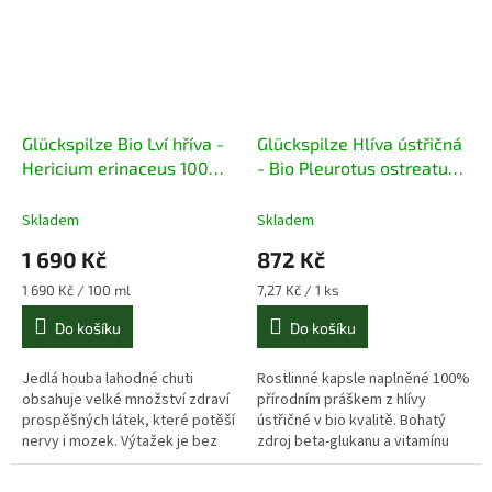
Glückspilze Bio Lví hříva -
Glückspilze Hlíva ústřičná
Hericium erinaceus 100ml
- Bio Pleurotus ostreatus
extrakt
120 kapslí
Skladem
Skladem
1 690 Kč
872 Kč
Měrná
Měrná
1 690 Kč / 100 ml
7,27 Kč / 1 ks
cena:
cena:
Do košíku
Do košíku
Jedlá houba lahodné chuti
Rostlinné kapsle naplněné 100%
obsahuje velké množství zdraví
přírodním práškem z hlívy
prospěšných látek, které potěší
ústřičné v bio kvalitě. Bohatý
nervy i mozek. Výtažek je bez
zdroj beta-glukanu a vitamínu
alkoholu.
skupiny B, kyseliny listové a
vitamínu C.