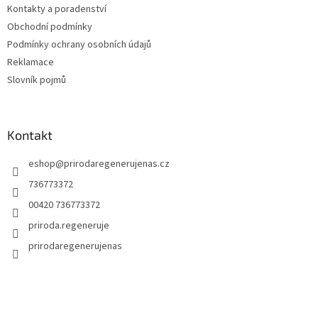
v
Kontakty a poradenství
ý
Obchodní podmínky
p
Podmínky ochrany osobních údajů
i
s
Reklamace
u
Slovník pojmů
Kontakt
eshop
@
prirodaregenerujenas.cz
736773372
00420 736773372
priroda.regeneruje
prirodaregenerujenas