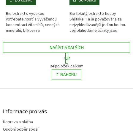
Bio extrakt s vysokou
Bio tekutý extrakt z houby
vstřebatelností a vyváženou
Shiitake. Ta je považována za
koncentrací vitamínů, cenných
nejvyhledávanější jedlou houbu.
minerálů, bílkovin a
Její blahodárné účinky jsou
aminokyselin, s vysokým
známé stovky let. Vysoký obsah
podílem polysacharidů.
vitamínů B.
NAČÍST 6 DALŠÍCH
S
1
2
t
O
r
24
položek celkem
v
á
l
NAHORU
n
á
k
d
o
v
Z
a
á
c
á
n
í
p
í
p
a
Informace pro vás
r
t
v
Doprava a platba
í
k
Osobní odběr zboží
y