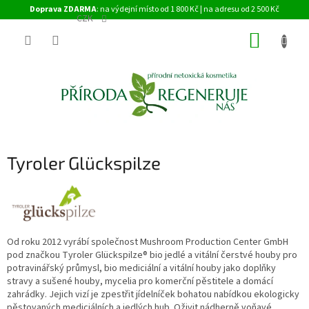
Přejít
Doprava ZDARMA
: na výdejní místo od 1 800 Kč | na adresu od 2 500 Kč
na
CZK
obsah
NÁKUP
KOŠÍK
Tyroler Glückspilze
Od roku 2012 vyrábí společnost Mushroom Production Center GmbH
pod značkou Tyroler Glückspilze® bio jedlé a vitální čerstvé houby pro
potravinářský průmysl, bio mediciální a vitální houby jako doplňky
stravy a sušené houby, mycelia pro komerční pěstitele a domácí
zahrádky. Jejich vizí je zpestřit jídelníček bohatou nabídkou ekologicky
pěstovaných mediciálních a jedlých hub. Oživit nádherně voňavé