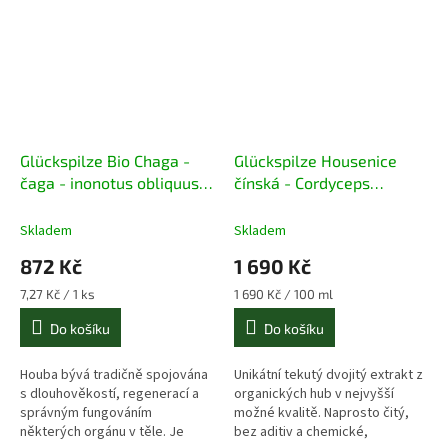
Glückspilze Bio Chaga -
Glückspilze Housenice
čaga - inonotus obliquus
čínská - Cordyceps
120 kapslí
sinensis 100ml extrakt
Skladem
Skladem
872 Kč
1 690 Kč
Měrná
Měrná
7,27 Kč / 1 ks
1 690 Kč / 100 ml
cena:
cena:
Do košíku
Do košíku
Houba bývá tradičně spojována
Unikátní tekutý dvojitý extrakt z
s dlouhověkostí, regenerací a
organických hub v nejvyšší
správným fungováním
možné kvalitě. Naprosto čitý,
některých orgánu v těle. Je
bez aditiv a chemické,