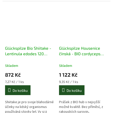
bohatá na antioxidanty,
radioaktivní a mikrobiální
aminokyseliny a minerály.
kontaminace.
Glückspilze Bio Shiitake -
Glückspilze Housenice
Lentinula edodes 120
čínská - BIO cordyceps
kapslí
sinensis 120 kapslí
Skladem
Skladem
872 Kč
1 122 Kč
Měrná
Měrná
7,27 Kč / 1 ks
9,35 Kč / 1 ks
cena:
cena:
Do košíku
Do košíku
Shiitake je pro svoje blahodárné
Prášek z BIO hub v nejvyšší
účinky na lidský organismus
možné kvalitě. Bez příměsí, z
používáná stovky let. Vy si ji
rakouských surovin,