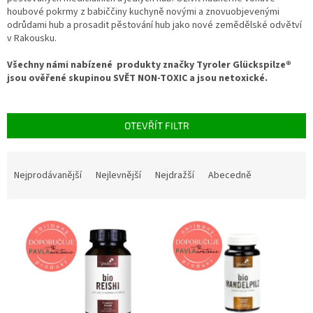
houbové pokrmy z babiččiny kuchyně novými a znovuobjevenými
odrůdami hub a prosadit pěstování hub jako nové zemědělské odvětví
v Rakousku.
Všechny námi nabízené produkty značky
Tyroler Glückspilze®
jsou ověřené skupinou SVĚT NON-TOXIC a jsou netoxické.
OTEVŘÍT FILTR
Ř
a
Nejprodávanější
Nejlevnější
Nejdražší
Abecedně
z
e
V
n
ý
í
p
p
i
r
s
o
p
d
r
u