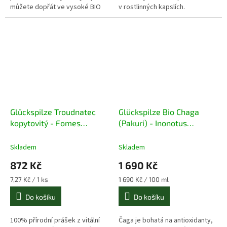
můžete dopřát ve vysoké BIO
v rostlinných kapslích.
kvalitě, bez aditiv a ve vegan
kapslích.
Glückspilze Troudnatec
Glückspilze Bio Chaga
kopytovitý - Fomes
(Pakuri) - Inonotus
fomentarius 120 kapslí
obliquus - Čaga 100ml
extrakt
Skladem
Skladem
872 Kč
1 690 Kč
Měrná
Měrná
7,27 Kč / 1 ks
1 690 Kč / 100 ml
cena:
cena:
Do košíku
Do košíku
100% přírodní
prášek z vitální
Čaga je bohatá na antioxidanty,