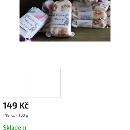
149 Kč
Měrná
149 Kč / 100 g
cena:
Skladem