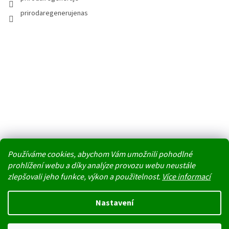
prirodaregenerujenas
Používáme cookies, abychom Vám umožnili pohodlné
prohlížení webu a díky analýze provozu webu neustále
zlepšovali jeho funkce, výkon a použitelnost.
Více informací
Vytvořil Shoptet
Nastavení
Nedoporučujeme v těchto tropických dnech jako dopravu doručovací
Copyright 2026
PŘÍRODA REGENERUJE NÁS
. Všechna práva