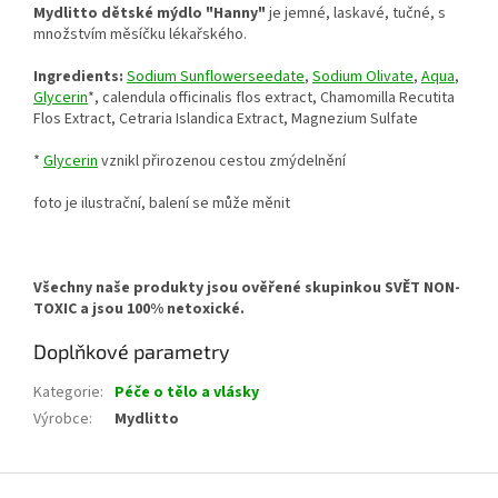
Mydlitto dětské mýdlo "Hanny"
je jemné, laskavé, tučné, s
množstvím měsíčku lékařského.
Ingredients:
Sodium Sunflowerseedate
,
Sodium Olivate
,
Aqua
,
Glycerin
*, calendula officinalis flos extract, Chamomilla Recutita
Flos Extract, Cetraria Islandica Extract, Magnezium Sulfate
*
Glycerin
vznikl přirozenou cestou zmýdelnění
foto je ilustrační, balení se může měnit
Všechny naše produkty jsou ověřené skupinkou SVĚT NON-
TOXIC a jsou 100% netoxické.
Doplňkové parametry
Kategorie
:
Péče o tělo a vlásky
Výrobce
:
Mydlitto
Z