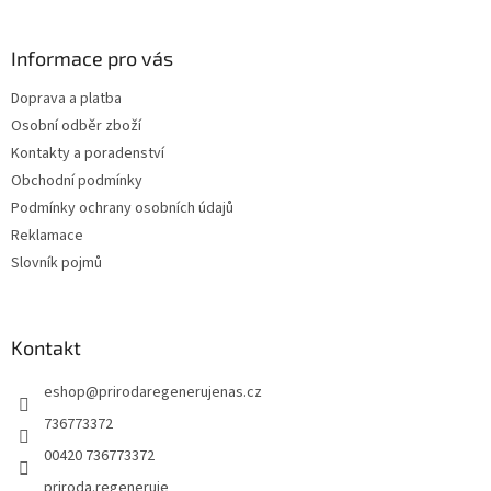
á
p
a
Informace pro vás
t
Doprava a platba
í
Osobní odběr zboží
Kontakty a poradenství
Obchodní podmínky
Podmínky ochrany osobních údajů
Reklamace
Slovník pojmů
Kontakt
eshop
@
prirodaregenerujenas.cz
736773372
00420 736773372
priroda.regeneruje