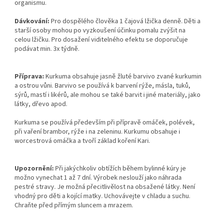
organismu.
Dávkování:
Pro dospělého člověka 1 čajová lžička denně. Děti a
starší osoby mohou po vyzkoušení účinku pomalu zvýšit na
celou lžičku. Pro dosažení viditelného efektu se doporučuje
podávat min. 3x týdně.
Příprava:
Kurkuma obsahuje jasně žluté barvivo zvané kurkumin
a ostrou vůni. Barvivo se používá k barvení rýže, másla, tuků,
sýrů, mastí i likérů, ale mohou se také barvit i jiné materiály, jako
látky, dřevo apod.
Kurkuma se používá především při přípravě omáček, polévek,
při vaření brambor, rýže i na zeleninu. Kurkumu obsahuje i
worcestrová omáčka a tvoří základ koření Kari.
Upozornění:
Při jakýchkoliv obtížích během bylinné kúry je
možno vynechat 1 až 7 dní. Výrobek neslouží jako náhrada
pestré stravy. Je možná přecitlivělost na obsažené látky. Není
vhodný pro děti a kojící matky. Uchovávejte v chladu a suchu.
Chraňte před přímým sluncem a mrazem.