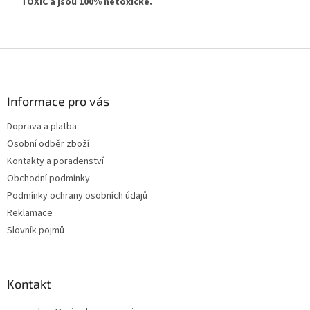
TOXIC a jsou 100% netoxické.
Z
á
p
a
Informace pro vás
t
Doprava a platba
í
Osobní odběr zboží
Kontakty a poradenství
Obchodní podmínky
Podmínky ochrany osobních údajů
Reklamace
Slovník pojmů
Kontakt