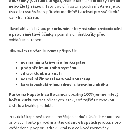
z kurkumy (Curcuma longa)
, známé také jako
indický šafrán
nebo žlutý zázvor
. Tato tradiční rostlina pochází z Asie a je po
tisíce let využívána v přírodní medicíně i kuchyni pro své široké
spektrum účinků.
Hlavní aktivní složkou je
kurkumin
, který má silné
antioxidační
a protizánětlivé účinky
a pomáhá chránit buňky před
oxidačním stresem.
Díky svému složení kurkuma přispívá k:
normálnímu trávení a funkci jater
podpoře imunitního systému
zdraví kloubů a kostí
normální činnosti nervové soustavy
kardiovaskulárnímu zdraví a krevnímu oběhu
Kurkuma kapsle Inca Botanica
obsahují
100% jemně mletý
kořen kurkumy
bez přidaných látek, což zajišťuje vysokou
čistotu a kvalitu produktu.
Praktická kapslová forma umožňuje snadné užívání bez nutnosti
přípravy. Tento
přírodní antioxidant v kapslích
je ideální pro
každodenní podporu zdraví, vitality a celkové rovnováhy