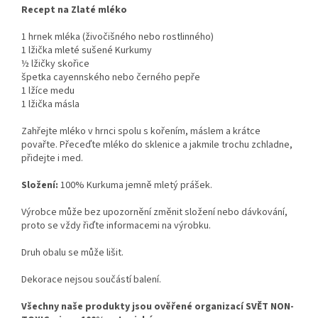
Recept na Zlaté mléko
1 hrnek mléka (živočišného nebo rostlinného)
1 lžička mleté sušené Kurkumy
½ lžičky skořice
špetka cayennského nebo černého pepře
1 lžíce medu
1 lžička másla
Zahřejte mléko v hrnci spolu s kořením, máslem a krátce
povařte. Přeceďte mléko do sklenice a jakmile trochu zchladne,
přidejte i med.
Složení:
100% Kurkuma jemně mletý prášek.
Výrobce může bez upozornění změnit složení nebo dávkování,
proto se vždy řiďte informacemi na výrobku.
Druh obalu se může lišit.
Dekorace nejsou součástí balení.
Všechny naše produkty jsou ověřené organizací SVĚT NON-