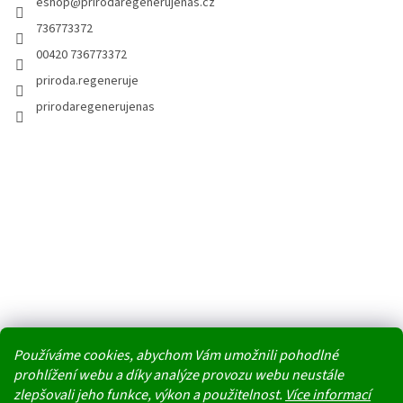
eshop
@
prirodaregenerujenas.cz
736773372
00420 736773372
priroda.regeneruje
prirodaregenerujenas
Používáme cookies, abychom Vám umožnili pohodlné
prohlížení webu a díky analýze provozu webu neustále
zlepšovali jeho funkce, výkon a použitelnost.
Více informací