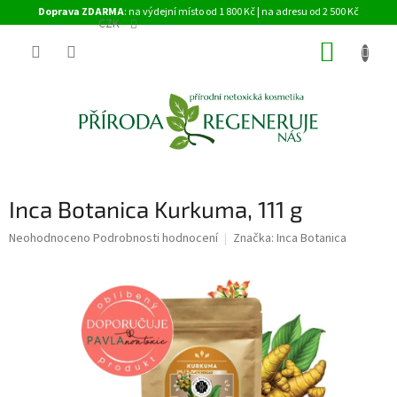
Přejít
Doprava ZDARMA
: na výdejní místo od 1 800 Kč | na adresu od 2 500 Kč
na
CZK
obsah
NÁKUP
KOŠÍK
Inca Botanica Kurkuma, 111 g
Průměrné
Neohodnoceno
Podrobnosti hodnocení
Značka:
Inca Botanica
hodnocení
produktu
je
0,0
z
5
hvězdiček.