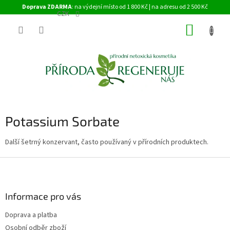
Přejít
Doprava ZDARMA
: na výdejní místo od 1 800 Kč | na adresu od 2 500 Kč
na
CZK
obsah
NÁKUP
KOŠÍK
Potassium Sorbate
Další šetrný konzervant, často používaný v přírodních produktech.
Z
á
p
a
Informace pro vás
t
Doprava a platba
í
Osobní odběr zboží