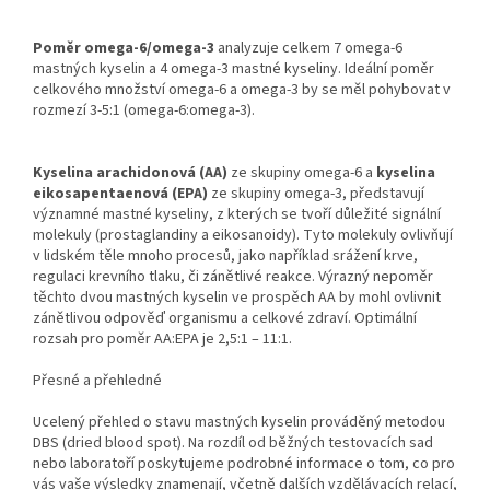
Poměr omega-6/omega-3
analyzuje celkem 7 omega-6
mastných kyselin a 4 omega-3 mastné kyseliny. Ideální poměr
celkového množství omega-6 a omega-3 by se měl pohybovat v
rozmezí 3-5:1 (omega-6:omega-3).
Kyselina arachidonová (AA)
ze skupiny omega-6 a
kyselina
eikosapentaenová (EPA)
ze skupiny omega-3, představují
významné mastné kyseliny, z kterých se tvoří důležité signální
molekuly (prostaglandiny a eikosanoidy). Tyto molekuly ovlivňují
v lidském těle mnoho procesů, jako například srážení krve,
regulaci krevního tlaku, či zánětlivé reakce. Výrazný nepoměr
těchto dvou mastných kyselin ve prospěch AA by mohl ovlivnit
zánětlivou odpověď organismu a celkové zdraví. Optimální
rozsah pro poměr AA:EPA je 2,5:1 – 11:1.
Přesné a přehledné
Ucelený přehled o stavu mastných kyselin prováděný metodou
DBS (dried blood spot). Na rozdíl od běžných testovacích sad
nebo laboratoří poskytujeme podrobné informace o tom, co pro
vás vaše výsledky znamenají, včetně dalších vzdělávacích relací,