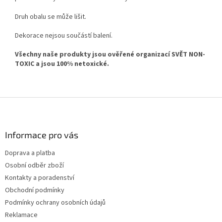
Druh obalu se může lišit.
Dekorace nejsou součástí balení.
Všechny naše produkty jsou ověřené organizací SVĚT NON-
TOXIC a jsou 100% netoxické.
Z
á
p
a
Informace pro vás
t
Doprava a platba
í
Osobní odběr zboží
Kontakty a poradenství
Obchodní podmínky
Podmínky ochrany osobních údajů
Reklamace