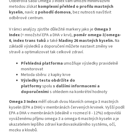
Odběrová sada Omega 3 Index vám umožní miniinvazivní
metodou získat
komplexní přehled o profilu mastných
kyselin
, navíc
z pohodlí domova
, bez nutnosti navštívit
odběrové centrum.
V rámci analýzy zjistíte důležité markery jako je
Omega 3
Index
(= množství EPA a DHA v krvi),
poměr omega-3/omega-
6
,
index trans tuků
a také
hladiny 26 mastných kyselin.
Na
základě výsledků a doporučení můžete nastavit změny ve
stravě a optimalizovat tak celkové zdraví.
Přehledná platforma
umožňuje výsledky pravidelně
monitorovat
Metoda sběru: z kapky krve
Výsledky testu obdržíte do
platformy
spolu
s
dalšími informacemi a
doporučeními
s ohledem na konkrétní hodnoty
Omega 3 Index
měří obsah dvou hlavních omega-3 mastných
kyselin (EPA a DHA) v membránách červených krvinek. Vyšší podíl
EPA a DHA v membránách (ideálně v rozmezí 8 - 12%) odpovídá
vyváženému příjmu omega-3 a omega-6 mastných kyselin a je
ukazatelem lepšího zdraví kardiovaskulárního systému, očí,
mozku a kloubů.