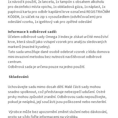
1x návod k použití, 2x lanceta, 1x tampón s obsahem alkoholu
pro dezinfekci místa vpichu, 1x obkladová gáza, 1x náplast, 1x
papírová karta pro odběr kapilární krve označená REGISTRAČNÍM
KÓDEM, 1x sáček na zip s vysoušedlem (odvlhčovačem) pro
odeslání vzorku, 1x igelitový vak pro zpětné odeslání
Informace k odběrové sadě:
Účelem odběrové sady Omega 3 Index je získat určité množství
krve, která slouží jako vstupní vzorek pro analýzu sledovaných
markerů (mastné kyseliny).
Tato sada umožňuje dané osobě odebrat vzorek z klidu domova
mini-invazivní metodou bez nutnosti navštěvovat odběrové
centrum.
Odběrová sada je určena pouze na jedno použití.
Skladování:
Uchovávejte sadu mimo dosah dětí. Malé části sady mohou
snadno spolknout, což představuje nebezpečí udušení. Ostré
prvky mohou způsobit zranění. Odběrovou sadu nepoužívejte,
pokud je neúplná, její součásti jsou poškozené nebo nesterilní.
Výrobce může bez upozornění změnit složení nebo dávkování,
proto se vždy řiďte informacemi na výrobku.