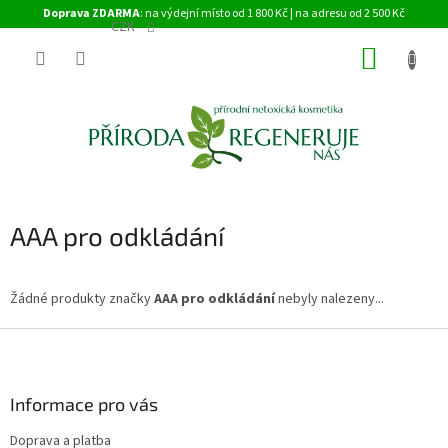
Přejít
Doprava ZDARMA
: na výdejní místo od 1 800 Kč | na adresu od 2 500 Kč
na
CZK
obsah
NÁKUP
KOŠÍK
AAA pro odkládání
Žádné produkty značky
AAA pro odkládání
nebyly nalezeny...
Z
á
p
a
Informace pro vás
t
Doprava a platba