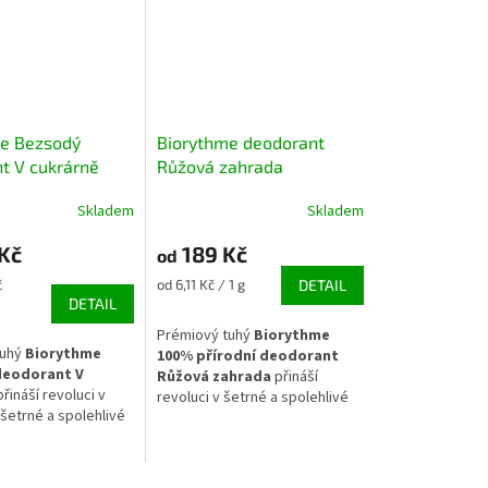
e Bezsodý
Biorythme deodorant
t V cukrárně
Růžová zahrada
Skladem
Skladem
Kč
189 Kč
od
Měrná
č
od 6,11 Kč / 1 g
DETAIL
cena:
DETAIL
Prémiový tuhý
Biorythme
tuhý
Biorythme
100% přírodní deodorant
deodorant V
Růžová zahrada
přináší
řináší revoluci v
revoluci v šetrné a spolehlivé
šetrné a spolehlivé
péči o podpaží s podmanivou
ivé podpaží po celý
květinovou elegancí. Tato
stoprocentně
non-
stoprocentně
non-toxic
eptura zcela bez
receptura
bez syntetických