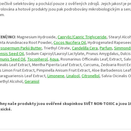
 pečlivě selektovány a pochází pouze z ověřených zdrojů. Jejich jakost je p
rolována a hotové produkty jsou pak podrobovány mikrobiologickým a se
ům.
ENÍ/INCI
: Magnesium Hydroxide,
Caprylic/Capric Triglyceride
, Stearyl Alco
nta Arundinacea Root Powder,
Cocos Nucifera Oil
, Hydrogenated Rapeseed
rospermum Parkii Butter
, Triethyl Citrate,
Candelilla Cera
,
Parfum
,
Simmond
ensis Seed Oil
, Sodium Caproyl/Lauroyl Lactylate, Prunus Amygdalus, Dulcis
unis Seed Oil
,
Tocopherol
,
Aqua
, Rosmarinus Officinalis Leaf, Extract, Salv
inalis Leaf Extract, Mentha Piperita Leaf Extract, Curcuma, Zedoaria Root Ex
s Limon Fruit Extract, Pimpinella Anisum Fruit Extract, Aloe Barbadensis Leaf
Paraguariensis Leaf Extract,
Limonene
,
Linalool
,
Citronellol
, Salvia Oicinalis Oi
ethyl Alcohol,
Geraniol
hny naše produkty jsou ověřené skupinkou SVĚT NON-TOXIC a jsou 
xické.