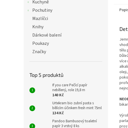
Kuchyně
Pochutiny
Popi
Mazlíčci
Knihy
Det
Dárkové balení
Jemn
Poukazy
vhod
tělu 
Značky
Důle
více
alkal
olej
Top 5 produktů
poko
profe
If you care Pečící papír
nejn
nebělený, role 19,8 m
140 Kč
NEO
Urtekram bio zubní pasta s
bika
bělícím účinkem fresh mint 75ml
134 Kč
Výro
parl
Pandoo Bambusový toaletní
papír 3 vrstvý 8 ks
pros