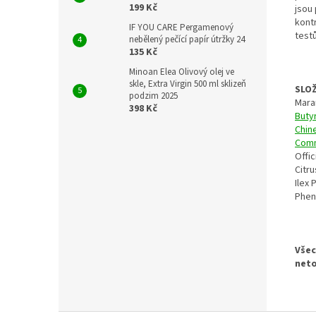
199 Kč
jsou
kont
IF YOU CARE Pergamenový
test
nebělený pečící papír útržky 24
135 Kč
Minoan Elea Olivový olej ve
skle, Extra Virgin 500 ml sklizeň
SLOŽ
podzim 2025
Mara
398 Kč
Buty
Chin
Comm
Offic
Citru
Ilex 
Phen
Všec
neto