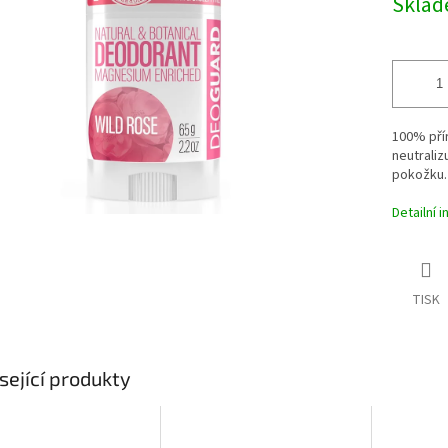
Skla
ek.
100% přír
neutraliz
pokožku.
Detailní 
TISK
sející produkty