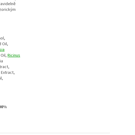
ravidelně
nzorickým
hol,
 Oil,
sia
 Oil,
Ricinus
ia
tract,
 Extract,
l,
100%