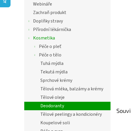
í
Webináře
hvězdič
p
Zachraň produkt
a
n
Doplňky stravy
e
Přírodní lékárnička
l
Kosmetika
Péče o pleť
Péče o tělo
Tuhá mýdla
Tekutá mýdla
Sprchové krémy
Tělová mléka, balzámy a krémy
Tělové oleje
Deodoranty
Souvi
Tělové peelingy a kondicionéry
Koupelové soli