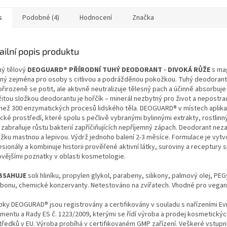
obsahu je
navržena pr
s
Podobné (4)
Hodnocení
Značka
jedince, u
vyvolává p
začervenán
ailní popis produktu
neblokuje 
pocení, ale
ý tělový
DEOGUARD® PŘÍRODNÍ TUHÝ DEODORANT - DIVOKÁ RŮŽE
s ma
bakterie a 
ný zejména pro osoby s citlivou a podrážděnou pokožkou. Tuhý deodorant
Sladká, ne
přirozeně se potit, ale aktivně neutralizuje tělesný pach a účinně absorbuje
ovocná vůn
žitou složkou deodorantu je hořčík – minerál nezbytný pro život a nepostra
meruněk, v
 než 300 enzymatických procesů lidského těla. DEOGUARD® v místech aplika
dodává cel
ické prostředí, které spolu s pečlivě vybranými bylinnými extrakty, rostlin
komfortu, a
i, zabraňuje růstu bakterií zapříčiňujících nepříjemný zápach. Deodorant ne
ekologický
žku mastnou a lepivou. Výdrž jednoho balení 2-3 měsíce. Formulace je vyt
plastové M
sionály a kombinuje historii prověřené aktivní látky, suroviny a receptury s
ovějšími poznatky v oblasti kosmetologie.
BSAHUJE
soli hliníku, propylen glykol, parabeny, silikony, palmový olej, PE
rbonu, chemické konzervanty. Netestováno na zvířatech. Vhodné pro vegan
bky DEOGURAD® jsou registrovány a certifikovány v souladu s nařízeními E
amentu a Rady ES č. 1223/2009, kterými se řídí výroba a prodej kosmetickýc
tředků v EU. Výroba probíhá v certifikovaném GMP zařízení. Veškeré vstupn