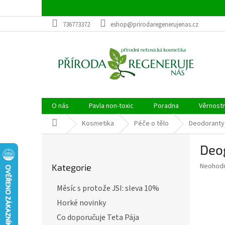
Přejít
na
obsah
736773372
eshop@prirodaregenerujenas.cz
O nás
Pavla non-toxic
Poradna
Věrnost
Domů
Kosmetika
Péče o tělo
Deodoranty
P
Deog
o
Přeskočit
s
Průměr
Neohod
Kategorie
kategorie
t
hodnoce
r
produkt
Měsíc s protože JSI: sleva 10%
a
je
Horké novinky
0,0
n
z
n
Co doporučuje Teta Pája
5