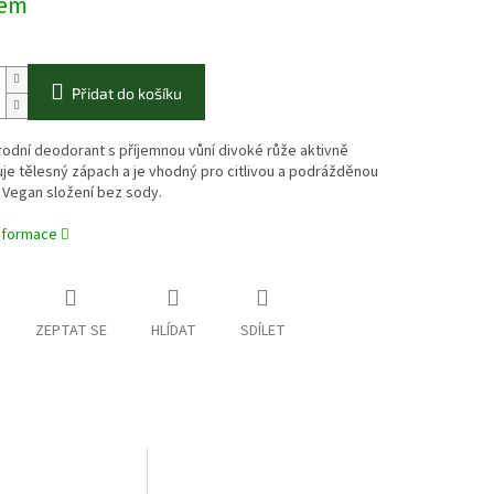
dem
Přidat do košíku
odní deodorant s příjemnou vůní divoké růže aktivně
uje tělesný zápach a je vhodný pro citlivou a podrážděnou
 Vegan složení bez sody.
informace
ZEPTAT SE
HLÍDAT
SDÍLET