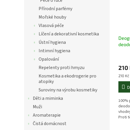
Péče o ruce
Přírodní parfémy
Mořské houby
Vlasová péče
Líčení a dekorativní kosmetika
Deogu
Ústní hygiena
deodo
Intimní hygiena
65g
Opalování
210
Repelenty proti hmyzu
Kosmetika a ekodrogerie pro
Měrná
210 Kč 
cena:
atopiky
D
Suroviny na výrobu kosmetiky
Děti a miminka
100% p
deodo
Muži
vhodný
Aromaterapie
Proti 
hliníko
Čistá domácnost
jemnou