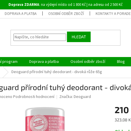
Doprava ZDARMA
: na výdejní místo od 1 800 Kč | na adresu od 2 500 Kč
DOPRAVA A PLATBA
OSOBNÍ ODBĚR ZBOŽÍ
KONTAKTY A PORADE
HLEDAT
ní program
Doprava a platba
Osobní odběr zboží
Blog
Deoguard přírodní tuhý deodorant - divoká růže 65g
uard přírodní tuhý deodorant - divok
né
noceno
Podrobnosti hodnocení
Značka:
Deoguard
ní
210
u
Měrná
323,08 K
cena: