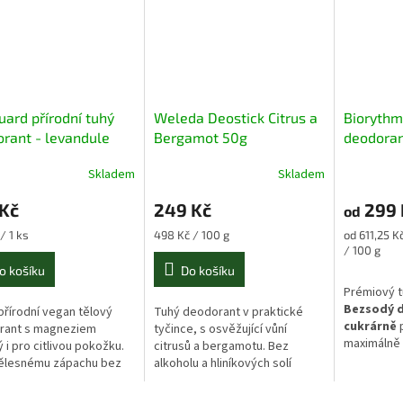
ard přírodní tuhý
Weleda Deostick Citrus a
Biorythm
rant - levandule
Bergamot 50g
deodoran
Skladem
Skladem
 Kč
249 Kč
299 
od
Měrná
Měrná
/ 1 ks
498 Kč / 100 g
od 611,25 K
cena:
cena:
/ 100 g
o košíku
Do košíku
Prémiový 
Bezsodý 
řírodní vegan tělový
Tuhý deodorant v praktické
cukrárně
p
rant s magneziem
tyčince, s osvěžující vůní
maximálně 
 i pro citlivou pokožku.
citrusů a bergamotu. Bez
péči o citl
tělesnému zápachu bez
alkoholu a hliníkových solí
den. Tato 
vých solí a sody. S
šetrně pečuje o pokožku s
toxic rec
 levandulovou vůní.
účinností až 24 hodin.