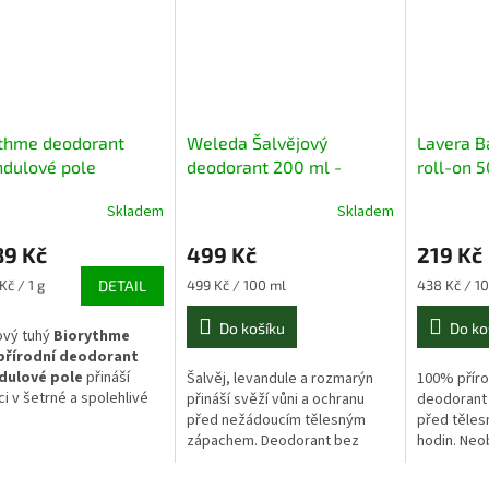
ythme deodorant
Weleda Šalvějový
Lavera B
dulové pole
deodorant 200 ml -
roll-on 5
náhradní náplň
Skladem
Skladem
89 Kč
499 Kč
219 Kč
Měrná
Měrná
 Kč / 1 g
DETAIL
499 Kč / 100 ml
438 Kč / 1
cena:
cena:
Do košíku
Do ko
ový tuhý
Biorythme
přírodní deodorant
dulové pole
přináší
Šalvěj, levandule a rozmarýn
100% příro
ci v šetrné a spolehlivé
přináší svěží vůni a ochranu
deodorant 
 podpaží po celý den.
před nežádoucím tělesným
před těle
stoprocentně
non-toxic
zápachem. Deodorant bez
hodin. Neo
tura
bez syntetických
hliníkových solí, neucpává póry.
soli ani al
ů a hliníkových solí
citlivou po