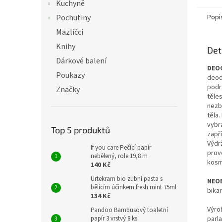
Kuchyně
nezabr
zdravé
Pochutiny
Popi
účinně
Mazlíčci
způsob
základ
Knihy
Det
kakaov
Dárkové balení
čistou 
DEO
prakt
Poukazy
deod
zaruču
podr
Značky
hloubk
těle
dlouho
nezb
těla.
vybra
Top 5 produktů
zapř
Výdr
If you care Pečící papír
prově
nebělený, role 19,8 m
kosm
140 Kč
Urtekram bio zubní pasta s
NEO
bělícím účinkem fresh mint 75ml
bika
134 Kč
Výro
Pandoo Bambusový toaletní
papír 3 vrstvý 8 ks
parl