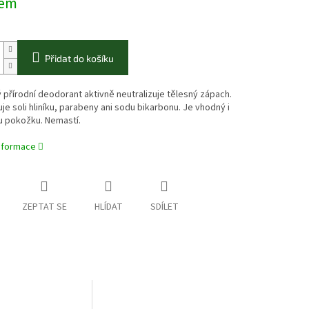
dem
Přidat do košíku
přírodní deodorant aktivně neutralizuje tělesný zápach.
e soli hliníku, parabeny ani sodu bikarbonu. Je vhodný i
ou pokožku. Nemastí.
informace
ZEPTAT SE
HLÍDAT
SDÍLET