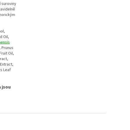
í suroviny
ravidelně
nzorickým
hol,
 Oil,
nensis
, Prunus
Fruit Oil,
tract,
Extract,
is Leaf
 jsou