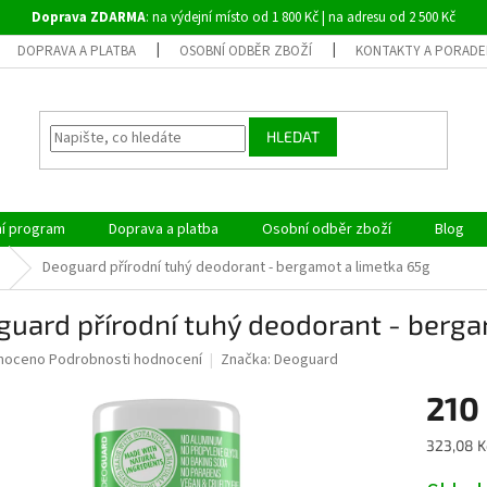
Doprava ZDARMA
: na výdejní místo od 1 800 Kč | na adresu od 2 500 Kč
DOPRAVA A PLATBA
OSOBNÍ ODBĚR ZBOŽÍ
KONTAKTY A PORADE
HLEDAT
ní program
Doprava a platba
Osobní odběr zboží
Blog
Deoguard přírodní tuhý deodorant - bergamot a limetka 65g
uard přírodní tuhý deodorant - berga
né
noceno
Podrobnosti hodnocení
Značka:
Deoguard
ní
210
u
Měrná
323,08 K
cena: