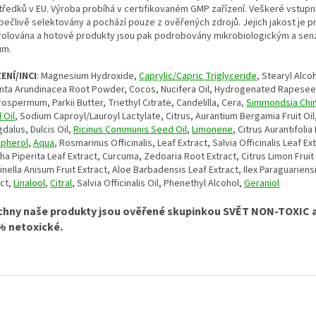
tředků v EU. Výroba probíhá v certifikovaném GMP zařízení. Veškeré vstupn
 pečlivě selektovány a pochází pouze z ověřených zdrojů. Jejich jakost je p
rolována a hotové produkty jsou pak podrobovány mikrobiologickým a se
ům.
ENÍ/INCI
: Magnesium Hydroxide,
Caprylic/Capric Triglyceride
, Stearyl Alco
nta Arundinacea Root Powder, Cocos, Nucifera Oil, Hydrogenated Rapeseed
ospermum, Parkii Butter, Triethyl Citrate, Candelilla, Cera,
Simmondsia Chi
 Oil
, Sodium Caproyl/Lauroyl Lactylate, Citrus, Aurantium Bergamia Fruit Oil
dalus, Dulcis Oil,
Ricinus Communis Seed Oil
,
Limonene
, Citrus Aurantifolia 
pherol
,
Aqua
, Rosmarinus Officinalis, Leaf Extract, Salvia Officinalis Leaf Ex
a Piperita Leaf Extract, Curcuma, Zedoaria Root Extract, Citrus Limon Fruit 
nella Anisum Fruit Extract, Aloe Barbadensis Leaf Extract, Ilex Paraguariens
act,
Linalool
,
Citral
, Salvia Officinalis Oil, Phenethyl Alcohol,
Geraniol
chny naše produkty jsou ověřené skupinkou SVĚT NON-TOXIC a
% netoxické.