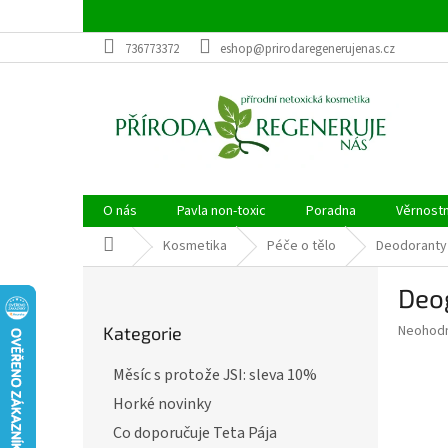
Přejít
na
obsah
736773372
eshop@prirodaregenerujenas.cz
O nás
Pavla non-toxic
Poradna
Věrnost
Domů
Kosmetika
Péče o tělo
Deodoranty
P
Deog
o
Přeskočit
s
Průměr
Neohod
Kategorie
kategorie
t
hodnoce
r
produkt
Měsíc s protože JSI: sleva 10%
a
je
Horké novinky
0,0
n
z
n
Co doporučuje Teta Pája
5