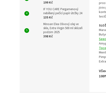
199 Kč
pros
jsou
IF YOU CARE Pergamenový
kont
nebělený pečící papír útržky 24
test
135 Kč
Minoan Elea Olivový olej ve
SLOŽ
skle, Extra Virgin 500 ml sklizeň
Mara
podzim 2025
Butyr
398 Kč
Seed
Amyg
Toco
Menth
Pimpi
Extr
Vše
100
Z
á
p