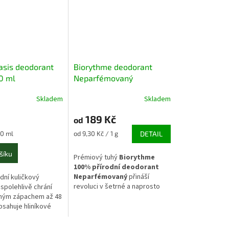
asis deodorant
Biorythme deodorant
0 ml
Neparfémovaný
Skladem
Skladem
189 Kč
od
Měrná
00 ml
od 9,30 Kč / 1 g
DETAIL
cena:
šíku
Prémiový tuhý
Biorythme
100% přírodní deodorant
Neparfémovaný
přináší
dní kuličkový
revoluci v šetrné a naprosto
spolehlivě chrání
diskrétní péči o podpaží po
sným zápachem až 48
celý den. Tato stoprocentně
bsahuje hliníkové
non-toxic receptura
je zcela
kohol. Je vhodný pro
bez vůně a éterických olejů,
kožku.