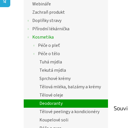
í
Webináře
hvězdič
p
Zachraň produkt
a
n
Doplňky stravy
e
Přírodní lékárnička
l
Kosmetika
Péče o pleť
Péče o tělo
Tuhá mýdla
Tekutá mýdla
Sprchové krémy
Tělová mléka, balzámy a krémy
Tělové oleje
Deodoranty
Souvi
Tělové peelingy a kondicionéry
Koupelové soli