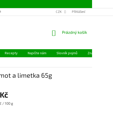
NSTVÍ
OBCHODNÍ PODMÍNKY
CZK
PODMÍNKY OCHRANY OSOBNÍCH ÚDAJ
Přihlášení
NÁKUPNÍ
Prázdný košík
KOŠÍK
Recepty
Napište nám
Slovník pojmů
Značky
mot a limetka 65g
 Kč
č / 100 g