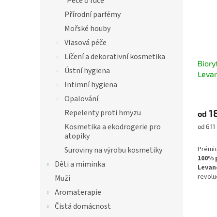
Péče o ruce
Přírodní parfémy
Mořské houby
Vlasová péče
Líčení a dekorativní kosmetika
Bior
Ústní hygiena
Levan
Intimní hygiena
Opalování
1
Repelenty proti hmyzu
od
Kosmetika a ekodrogerie pro
Měrná
od 6,11
cena:
atopiky
Prémi
Suroviny na výrobu kosmetiky
100% 
Děti a miminka
Levan
revolu
Muži
péči o
Aromaterapie
Tato 
recep
Čistá domácnost
parfém