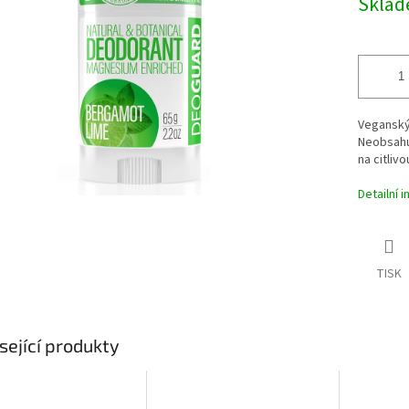
Skla
ek.
Veganský 
Neobsahuj
na citliv
Detailní 
TISK
sející produkty