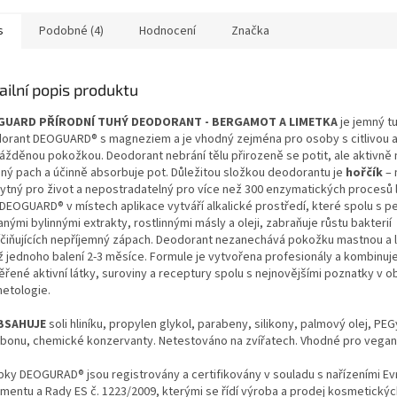
aňuje přirozenému a
mu pocení těla, ale
s
Podobné (4)
Hodnocení
Značka
 likviduje bakterie
ující zápach. Luxusní
 z prémiového
ailní popis produktu
ého másla v kombinaci s
levandulovou silicí a
GUARD PŘÍRODNÍ TUHÝ DEODORANT - BERGAMOT A LIMETKA
je jemný t
ickým vysouvacím obalem
orant DEOGUARD® s magneziem a je vhodný zejména pro osoby s citlivou 
je pohodlné nanášení,
ážděnou pokožkou. Deodorant nebrání tělu přirozeně se potit, ale aktivně n
ovou péči a
sný pach a účinně absorbuje pot. Důležitou složkou deodorantu je
hořčík
– 
trvající pocit svěžesti.
ytný pro život a nepostradatelný pro více než 300 enzymatických procesů 
 DEOGUARD® v místech aplikace vytváří alkalické prostředí, které spolu s p
nými bylinnými extrakty, rostlinnými másly a oleji, zabraňuje růstu bakterií
íčiňujících nepříjemný zápach. Deodorant nezanechává pokožku mastnou a l
ž jednoho balení 2-3 měsíce. Formule je vytvořena profesionály a kombinuje 
řené aktivní látky, suroviny a receptury spolu s nejnovějšími poznatky v ob
etologie.
BSAHUJE
soli hliníku, propylen glykol, parabeny, silikony, palmový olej, PE
rbonu, chemické konzervanty. Netestováno na zvířatech. Vhodné pro vegan
bky DEOGURAD® jsou registrovány a certifikovány v souladu s nařízeními E
amentu a Rady ES č. 1223/2009, kterými se řídí výroba a prodej kosmetickýc