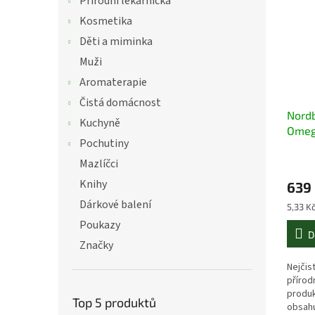
Přírodní lékárnička
Kosmetika
Děti a miminka
Muži
Aromaterapie
Čistá domácnost
Nord
Kuchyně
Omega
Pochutiny
kapsl
Mazlíčci
Knihy
639
Dárkové balení
Měrná
5,33 Kč
cena:
Poukazy
D
Značky
Nejčis
přírodn
produk
Top 5 produktů
obsahu