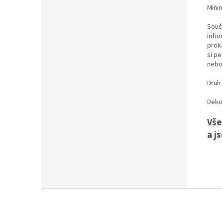
Minim
Souč
info
prok
si pe
nebo
Druh 
Deko
Vše
a j
Z
á
p