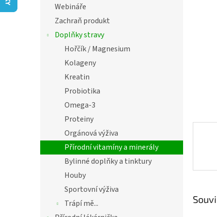
í
Webináře
hvězdič
p
Zachraň produkt
a
n
Doplňky stravy
e
Hořčík / Magnesium
l
Kolageny
Kreatin
Probiotika
Omega-3
Proteiny
Orgánová výživa
Přírodní vitamíny a minerály
Bylinné doplňky a tinktury
Houby
Sportovní výživa
Souvi
Trápí mě...