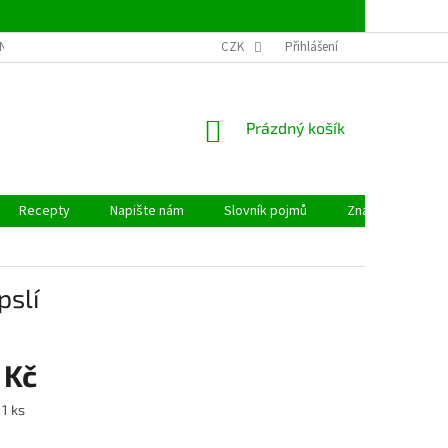
NSTVÍ
OBCHODNÍ PODMÍNKY
CZK
PODMÍNKY OCHRANY OSOBNÍCH ÚDAJ
Přihlášení
NÁKUPNÍ
Prázdný košík
KOŠÍK
Recepty
Napište nám
Slovník pojmů
Značky
pslí
 Kč
 1 ks