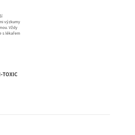
ší
ými výzkumy
rmou. Vždy
te s lékařem
N-TOXIC