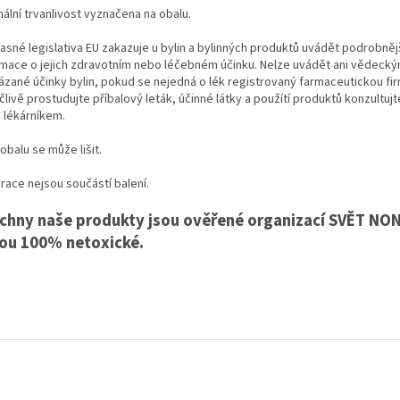
ální trvanlivost vyznačena na obalu.
asné legislativa EU zakazuje u bylin a bylinných produktů uvádět podrobněj
rmace o jejich zdravotním nebo léčebném účinku. Nelze uvádět ani vědeck
ázané účinky bylin, pokud se nejedná o lék registrovaný farmaceutickou fi
člivě prostudujte příbalový leták, účinné látky a použítí produktů konzultuj
 lékárníkem.
obalu se může lišit.
race nejsou součástí balení.
chny naše produkty jsou ověřené organizací SVĚT NO
sou 100% netoxické.