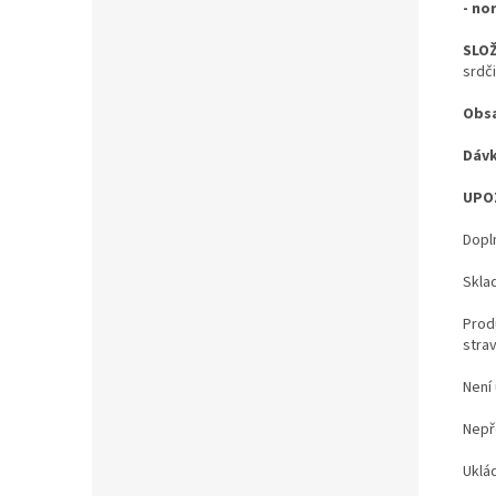
- no
SLOŽ
srdč
Obs
Dávk
UPO
Dopl
Skla
Prod
strav
Není 
Nepř
Uklá