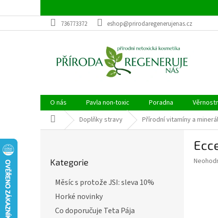
Přejít
na
obsah
736773372
eshop@prirodaregenerujenas.cz
O nás
Pavla non-toxic
Poradna
Věrnost
Domů
Doplňky stravy
Přírodní vitamíny a minerá
P
Ecce
o
Přeskočit
s
Průměr
Neohod
Kategorie
kategorie
t
hodnoce
r
produkt
Měsíc s protože JSI: sleva 10%
a
je
Horké novinky
0,0
n
z
n
Co doporučuje Teta Pája
5