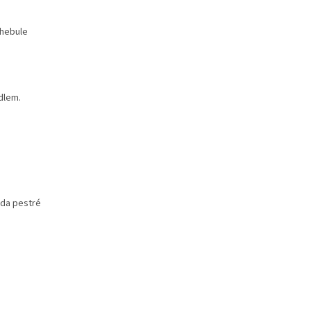
Chebule
dlem.
ada pestré