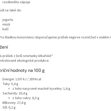
rostlinného nápoje
odí se také do:
jogurtu
müsli
kaší
 Pro hladkou konzistenci doporučujeme prášek nejprve rozmíchat v malém 
žení
% prášek z listů smetanky lékařské*
ontrolované ekologické produkce
riční hodnoty na 100 g
Energie: 1207 kJ / 289 kcal
Tuky: 5,4 g
z toho nasycené mastné kyseliny: 1,6 g
Sacharidy: 20,4 g
z toho cukry: 8,5 g
Bílkoviny: 27,6 g
Sůl: 0,2 g