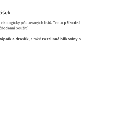
rášek
 ekologicky pěstovaných listů. Tento
přírodní
ždodenní použití.
vápník a draslík
, a také
rostlinné bílkoviny
. V