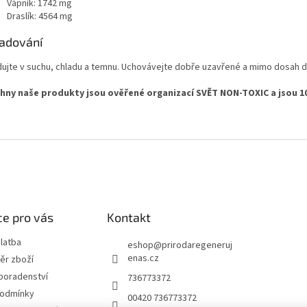
Vápník: 1742 mg
Draslík: 4564 mg
adování
dujte v suchu, chladu a temnu. Uchovávejte dobře uzavřené a mimo dosah d
hny naše produkty jsou ověřené organizací SVĚT NON-TOXIC a jsou 1
e pro vás
Kontakt
latba
eshop
@
prirodaregeneruj
enas.cz
ěr zboží
poradenství
736773372
podmínky
00420 736773372