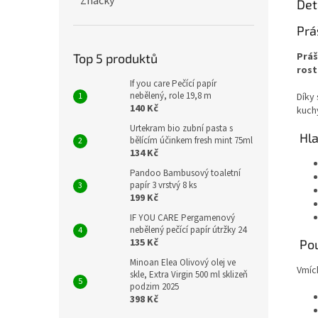
Značky
Det
Prá
Práš
Top 5 produktů
rost
If you care Pečící papír
nebělený, role 19,8 m
Díky
140 Kč
kuchy
Urtekram bio zubní pasta s
Hla
bělícím účinkem fresh mint 75ml
134 Kč
Pandoo Bambusový toaletní
papír 3 vrstvý 8 ks
199 Kč
IF YOU CARE Pergamenový
nebělený pečící papír útržky 24
135 Kč
Pou
Minoan Elea Olivový olej ve
Vmíc
skle, Extra Virgin 500 ml sklizeň
podzim 2025
398 Kč