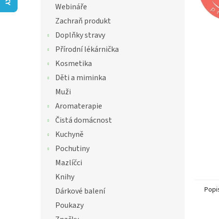
í
Webináře
hvězdič
p
Zachraň produkt
a
n
Doplňky stravy
e
Přírodní lékárnička
l
Kosmetika
Děti a miminka
Muži
Aromaterapie
Čistá domácnost
Kuchyně
Pochutiny
Mazlíčci
Knihy
Popi
Dárkové balení
Poukazy