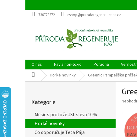
Přejít
na
obsah
736773372
eshop@prirodaregenerujenas.cz
O nás
Pavla non-toxic
Poradna
Věrnost
Domů
Horké novinky
Greenic Pampeliška prášek
P
Gree
o
Přeskočit
s
Průměr
Neohod
Kategorie
kategorie
t
hodnoce
r
produkt
Měsíc s protože JSI: sleva 10%
a
je
Horké novinky
0,0
n
z
n
Co doporučuje Teta Pája
5