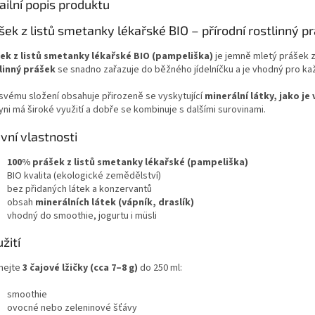
ailní popis produktu
šek z listů smetanky lékařské BIO – přírodní rostlinný p
ek z listů smetanky lékařské BIO (pampeliška)
je jemně mletý prášek z
linný prášek
se snadno zařazuje do běžného jídelníčku a je vhodný pro ka
 svému složení obsahuje přirozeně se vyskytující
minerální látky, jako je 
ni má široké využití a dobře se kombinuje s dalšími surovinami.
vní vlastnosti
100% prášek z listů smetanky lékařské (pampeliška)
BIO kvalita (ekologické zemědělství)
bez přidaných látek a konzervantů
obsah
minerálních látek (vápník, draslík)
vhodný do smoothie, jogurtu i müsli
žití
hejte
3 čajové lžičky (cca 7–8 g)
do 250 ml:
smoothie
ovocné nebo zeleninové šťávy