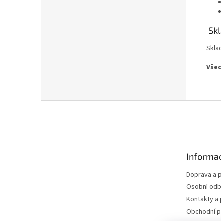
Skl
Skla
Všec
Z
á
p
a
t
Informac
í
Doprava a p
Osobní odb
Kontakty a 
Obchodní 