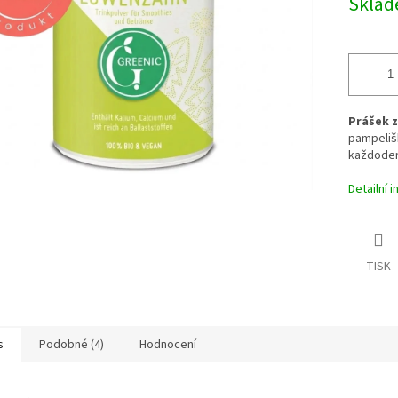
Skla
ek.
Prášek z
pampelišk
každodenn
Detailní 
TISK
s
Podobné (4)
Hodnocení