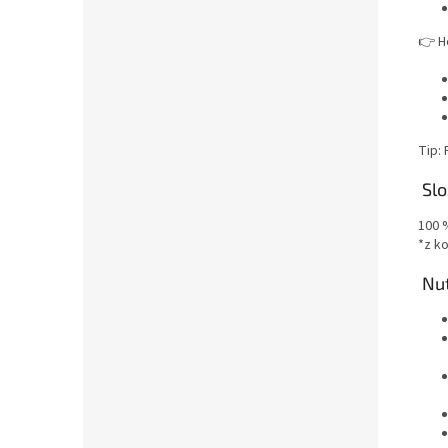
👉 H
Tip:
Slo
100 
*z k
Nut