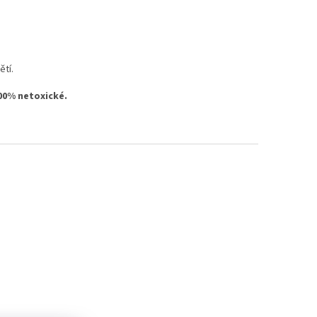
ětí.
00% netoxické.