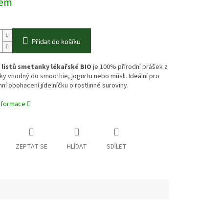
dem
Přidat do košíku
 listů smetanky lékařské BIO
je 100% přírodní prášek z
y vhodný do smoothie, jogurtu nebo müsli. Ideální pro
í obohacení jídelníčku o rostlinné suroviny.
informace
ZEPTAT SE
HLÍDAT
SDÍLET