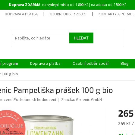
Doprava ZDARMA
: na výdejní místo od 1 800 Kč | na adresu od 2 500 Kč
DOPRAVA A PLATBA
OSOBNÍ ODBĚR ZBOŽÍ
KONTAKTY A PORADE
HLEDAT
ní program
Doprava a platba
Osobní odběr zboží
Blog
 100 g bio
nic Pampeliška prášek 100 g bio
né
noceno
Podrobnosti hodnocení
Značka:
Greenic GmbH
ní
265
u
Měrná
265 Kč /
cena: