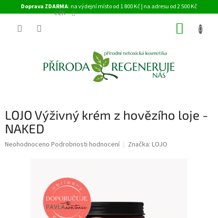
Přejít
Doprava ZDARMA
: na výdejní místo od 1 800 Kč | na adresu od 2 500 Kč
na
CZK
obsah
NÁKUP
KOŠÍK
LOJO Výživný krém z hovězího loje -
NAKED
Průměrné
Neohodnoceno
Podrobnosti hodnocení
Značka:
LOJO
hodnocení
produktu
je
0,0
z
5
hvězdiček.