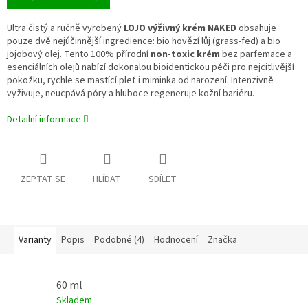
Ultra čistý a ručně vyrobený
LOJO výživný krém NAKED
obsahuje
pouze dvě nejúčinnější ingredience: bio hovězí lůj (grass-fed) a bio
jojobový olej. Tento 100% přírodní
non-toxic krém
bez parfemace a
esenciálních olejů nabízí dokonalou bioidentickou péči pro nejcitlivější
pokožku, rychle se mastící pleť i miminka od narození. Intenzivně
vyživuje, neucpává póry a hluboce regeneruje kožní bariéru.
Detailní informace
ZEPTAT SE
HLÍDAT
SDÍLET
Varianty
Popis
Podobné (4)
Hodnocení
Značka
60 ml
Skladem