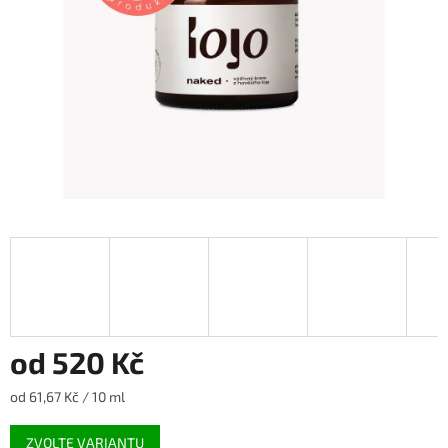
od
520 Kč
Měrná
od 61,67 Kč / 10 ml
cena:
ZVOLTE VARIANTU