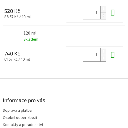
Do 
520 Kč
Měrná
86,67 Kč / 10 ml
cena:
120 ml
Skladem
Do 
740 Kč
Měrná
61,67 Kč / 10 ml
cena:
Z
á
p
a
Informace pro vás
t
Doprava a platba
í
Osobní odběr zboží
Kontakty a poradenství