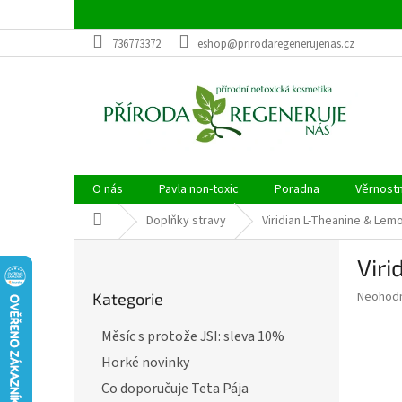
Přejít
na
obsah
736773372
eshop@prirodaregenerujenas.cz
O nás
Pavla non-toxic
Poradna
Věrnost
Domů
Doplňky stravy
Viridian L-Theanine & Lem
P
Vir
o
Přeskočit
s
Průměr
Neohod
Kategorie
kategorie
t
hodnoce
r
produkt
Měsíc s protože JSI: sleva 10%
a
je
Horké novinky
0,0
n
z
n
Co doporučuje Teta Pája
5