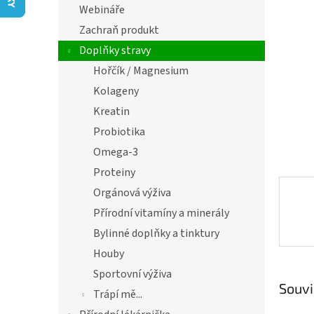
í
Webináře
hvězdič
p
Zachraň produkt
a
n
Doplňky stravy
e
Hořčík / Magnesium
l
Kolageny
Kreatin
Probiotika
Omega-3
Proteiny
Orgánová výživa
Přírodní vitamíny a minerály
Bylinné doplňky a tinktury
Houby
Sportovní výživa
Souvi
Trápí mě...