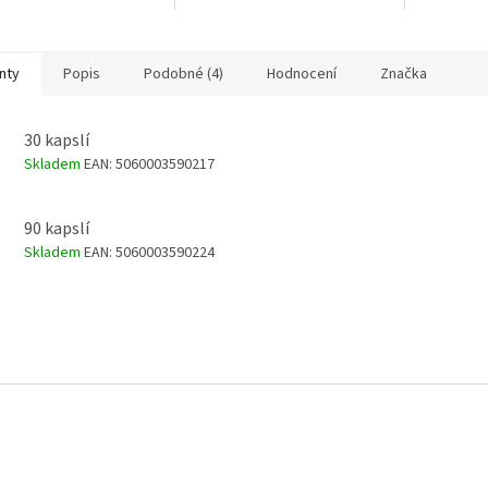
z rostlinné vlákniny. Bez
pro zdravé kosti, klouby a
vysoce kon
y, sorbitolu a glycerolu.
krásnou pleť.
z kořene ř
(
Lepidium 
unikátní sm
nty
Popis
Podobné (4)
Hodnocení
Značka
odrůd macy
červenofial
silném po
30 kapslí
šetrnému p
Skladem
EAN:
5060003590217
je produkt
stravitelný
dostupný. 
90 kapslí
certifikov
Skladem
EAN:
5060003590224
kvalitě
pos
toxic pod
rovnováhu,
duševní zdr
fyzického 
vyčerpání.