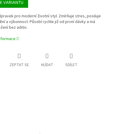
E VARIANTU
ípravek pro moderní životní styl. Zmírňuje stres, posiluje
ní a výkonnost. Působí rychle již od první dávky a má
žení bez aditiv.
informace
ZEPTAT SE
HLÍDAT
SDÍLET