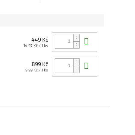
centrovaný extrakt
spánku, dobré psychické
eřichy peruánské
kondice a nálady. 100% vegan!
meyenii
). Tato
ěs kombinuje sílu tří
 (černé,
ové a žluté) v
měru
6:1
. Díky
Do košíku
449 Kč
rocesu gelatinizace
Měrná
14,97 Kč / 1 ks
 maximálně
cena:
 a biologicky
Kapsle v
Do košíku
899 Kč
ané
BIO a RAW
Měrná
9,99 Kč / 1 ks
kytují účinnou
non-
cena:
poru
pro hormonální
 sexualitu, plodnost,
aví a zvládání
i psychického