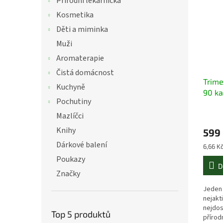
Přírodní lékárnička
Kosmetika
Děti a miminka
Muži
Aromaterapie
Čistá domácnost
Trime
Kuchyně
90 ka
Pochutiny
Mazlíčci
Knihy
599
Dárkové balení
Měrná
6,66 Kč
cena:
Poukazy
D
Značky
Jeden 
nejakt
nejdos
Top 5 produktů
přírod