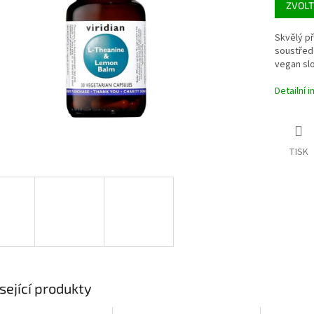
ZVOLT
ek.
Skvělý př
soustředě
vegan slo
Detailní 
TISK
sející produkty