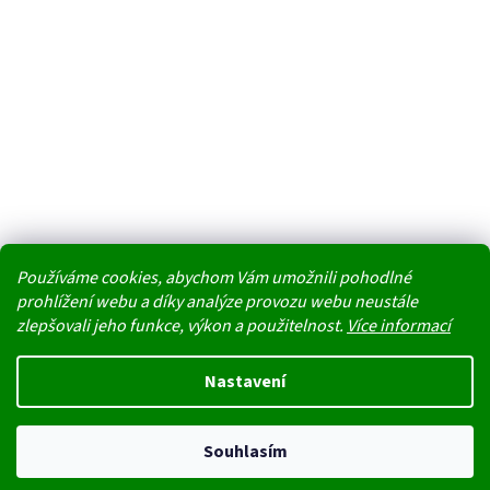
Používáme cookies, abychom Vám umožnili pohodlné
prohlížení webu a díky analýze provozu webu neustále
zlepšovali jeho funkce, výkon a použitelnost.
Více informací
Vytvořil Shoptet
Nastavení
Nedoporučujeme v těchto tropických dnech jako dopravu doručovací
Copyright 2026
PŘÍRODA REGENERUJE NÁS
. Všechna práva
boxy. Uvnitř boxu na přímém slunci stoupají teploty k maximu a
Souhlasím
vyhrazena.
produkty by mohly kvůli horku degradovat nebo změnit konzistenci.