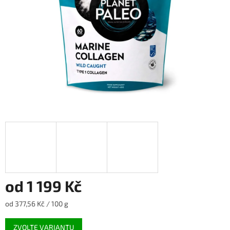
od
1 199 Kč
Měrná
od 377,56 Kč / 100 g
cena:
ZVOLTE VARIANTU