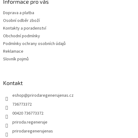
a
Informace pro vás
t
Doprava a platba
í
Osobní odběr zboží
Kontakty a poradenství
Obchodní podmínky
Podmínky ochrany osobních údajů
Reklamace
Slovník pojmů
Kontakt
eshop
@
prirodaregenerujenas.cz
736773372
00420 736773372
priroda.regeneruje
prirodaregenerujenas