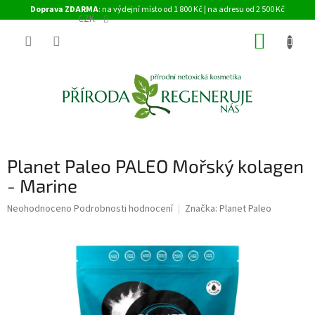
Přejít
Doprava ZDARMA
: na výdejní místo od 1 800 Kč | na adresu od 2 500 Kč
na
CZK
obsah
NÁKUP
KOŠÍK
Planet Paleo PALEO Mořský kolagen
- Marine
Průměrné
Neohodnoceno
Podrobnosti hodnocení
Značka:
Planet Paleo
hodnocení
produktu
je
0,0
z
5
hvězdiček.