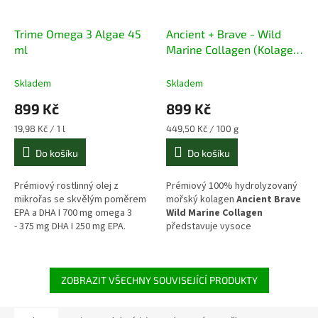
Trime Omega 3 Algae 45
Ancient + Brave - Wild
ml
Marine Collagen (Kolagen
z divokých ryb) 200 g
Skladem
Skladem
899 Kč
899 Kč
Měrná
Měrná
19,98 Kč / 1 l
449,50 Kč / 100 g
cena:
cena:
Do košíku
Do košíku
Prémiový rostlinný olej z
Prémiový 100% hydrolyzovaný
mikrořas se skvělým poměrem
mořský kolagen
Ancient Brave
EPA a DHA I 700 mg omega 3
Wild Marine Collagen
- 375 mg DHA I 250 mg EPA.
představuje vysoce
Stabilní,
přirozená
triglyceridová
vstřebatelný zdroj čistých
forma.
kolagenních peptidů nejvyšší
kvality. S neutrální chutí,
nulovým obsahem cukrů a
ZOBRAZIT VŠECHNY SOUVISEJÍCÍ PRODUKTY
mimořádným podílem bílkovin
(90 g na 100 g) poskytuje ideální