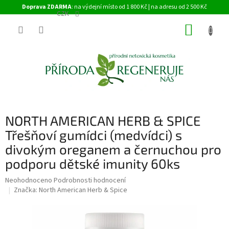
Přejít
Doprava ZDARMA
: na výdejní místo od 1 800 Kč | na adresu od 2 500 Kč
na
CZK
obsah
NÁKUP
KOŠÍK
NORTH AMERICAN HERB & SPICE
Třešňoví gumídci (medvídci) s
divokým oreganem a černuchou pro
podporu dětské imunity 60ks
Průměrné
Neohodnoceno
Podrobnosti hodnocení
hodnocení
Značka:
North American Herb & Spice
produktu
je
0,0
z