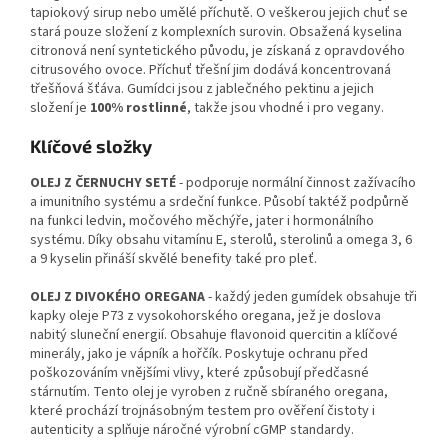
tapiokový sirup nebo umělé příchutě. O veškerou jejich chuť se
stará pouze složení z komplexních surovin. Obsažená kyselina
citronová není syntetického původu, je získaná z opravdového
citrusového ovoce. Příchuť třešní jim dodává koncentrovaná
třešňová šťáva. Gumídci jsou z jablečného pektinu a jejich
složení je
100% rostlinné
, takže jsou vhodné i pro vegany.
Klíčové složky
OLEJ Z ČERNUCHY SETÉ
- podporuje normální činnost zažívacího
a imunitního systému a srdeční funkce. Působí taktéž podpůrně
na funkci ledvin, močového měchýře, jater i hormonálního
systému. Díky obsahu vitamínu E, sterolů, sterolinů a omega 3, 6
a 9 kyselin přináší skvělé benefity také pro pleť.
OLEJ Z DIVOKÉHO OREGANA
- každý jeden gumídek obsahuje tři
kapky oleje P73 z vysokohorského oregana, jež je doslova
nabitý sluneční energií. Obsahuje flavonoid quercitin a klíčové
minerály, jako je vápník a hořčík. Poskytuje ochranu před
poškozováním vnějšími vlivy, které způsobují předčasné
stárnutím. Tento olej je vyroben z ručně sbíraného oregana,
které prochází trojnásobným testem pro ověření čistoty i
autenticity a splňuje náročné výrobní
cGMP standardy.