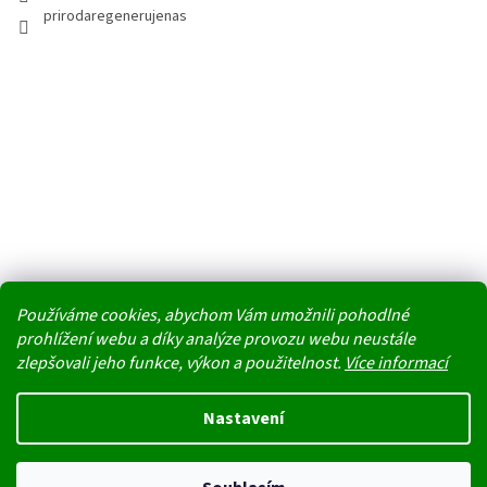
prirodaregenerujenas
Používáme cookies, abychom Vám umožnili pohodlné
prohlížení webu a díky analýze provozu webu neustále
zlepšovali jeho funkce, výkon a použitelnost.
Více informací
Vytvořil Shoptet
Nastavení
Nedoporučujeme v těchto tropických dnech jako dopravu doručovací
Copyright 2026
PŘÍRODA REGENERUJE NÁS
. Všechna práva
boxy. Uvnitř boxu na přímém slunci stoupají teploty k maximu a