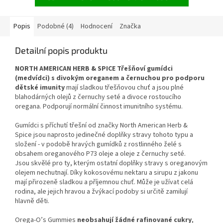
(černé, červenofialové a žluté) v
scoparium
). Vyniká svou
silném poměru
6:1
. Díky
specifickou, intenzivně
šetrnému procesu gelatinizace
kořeněnou a lehce mátovou
Popis
Podobné (4)
Hodnocení
Značka
je produkt maximálně
chutí s krémovou texturou.
stravitelný a biologicky
Vyhledávaný pro své silné
Detailní popis produktu
dostupný. Kapsle v
přirozené antibakteriální,
certifikované
BIO a RAW
antivirové a regenerační
NORTH AMERICAN HERB & SPICE Třešňoví gumídci
kvalitě
poskytují účinnou
non-
vlastnosti. Bez pesticidů, aditiv
(medvídci) s divokým oreganem a černuchou pro podporu
toxic podporu
pro hormonální
a přidaných cukrů.
dětské imunity
mají sladkou třešňovou chuť a jsou plné
rovnováhu, sexualitu, plodnost,
blahodárných olejů z černuchy seté a divoce rostoucího
duševní zdraví a zvládání
oregana. Podporují normální činnost imunitního systému.
fyzického i psychického
vyčerpání.
Gumídci s příchutí třešní od značky North American Herb &
Spice jsou naprosto jedinečné doplňky stravy tohoto typu a
složení - v podobě hravých gumídků z rostlinného želé s
obsahem oreganového P73 oleje a oleje z černuchy seté.
Jsou skvělé pro ty, kterým ostatní doplňky stravy s oreganovým
olejem nechutnají. Díky kokosovému nektaru a sirupu z jakonu
mají přirozeně sladkou a příjemnou chuť. Může je užívat celá
rodina, ale jejich hravou a žvýkací podoby si určitě zamilují
hlavně děti.
Orega-O’s Gummies
neobsahují žádné rafinované cukry
,