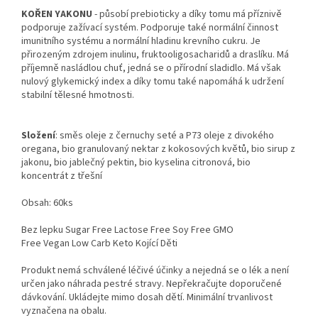
KOŘEN YAKONU
- působí prebioticky a díky tomu má příznivě
podporuje zažívací systém. Podporuje také normální činnost
imunitního systému a normální hladinu krevního cukru. Je
přirozeným zdrojem inulinu, fruktooligosacharidů a draslíku. Má
příjemně nasládlou chuť, jedná se o přírodní sladidlo. Má však
nulový glykemický index a díky tomu také napomáhá k udržení
stabilní tělesné hmotnosti.
Složení
:
směs oleje z černuchy seté a P73 oleje z divokého
oregana, bio granulovaný nektar z kokosových květů, bio sirup z
jakonu, bio jablečný pektin, bio kyselina citronová, bio
koncentrát z třešní
Obsah: 60ks
Bez lepku
Sugar Free
Lactose Free
Soy Free
GMO
Free
Vegan
Low Carb
Keto
Kojící
Děti
Produkt nemá schválené léčivé účinky a nejedná se o lék a není
určen jako náhrada pestré stravy. Nepřekračujte doporučené
dávkování. Ukládejte mimo dosah dětí. Minimální trvanlivost
vyznačena na obalu.