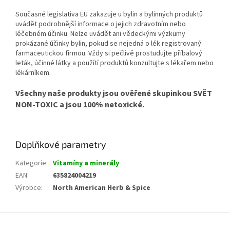
Současné legislativa EU zakazuje u bylin a bylinných produktů
uvádět podrobnější informace o jejich zdravotním nebo
léčebném účinku. Nelze uvádět ani vědeckými výzkumy
prokázané účinky bylin, pokud se nejedná o lék registrovaný
farmaceutickou firmou. Vždy si pečlivě prostudujte příbalový
leták, účinné látky a použítí produktů konzultujte s lékařem nebo
lékárníkem.
Všechny naše produkty jsou ověřené skupinkou SVĚT
NON-TOXIC a jsou 100% netoxické.
Doplňkové parametry
Kategorie
:
Vitamíny a minerály
EAN
:
635824004219
Výrobce
:
North American Herb & Spice
Z
á