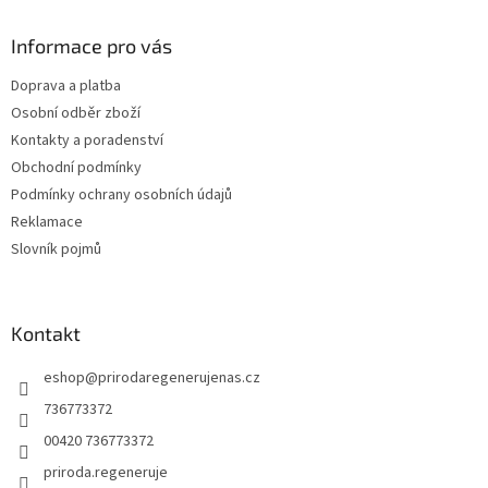
p
a
Informace pro vás
t
Doprava a platba
í
Osobní odběr zboží
Kontakty a poradenství
Obchodní podmínky
Podmínky ochrany osobních údajů
Reklamace
Slovník pojmů
Kontakt
eshop
@
prirodaregenerujenas.cz
736773372
00420 736773372
priroda.regeneruje