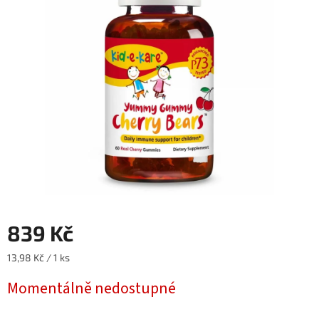
5
hvězdiček.
839 Kč
Měrná
13,98 Kč / 1 ks
cena:
Momentálně nedostupné