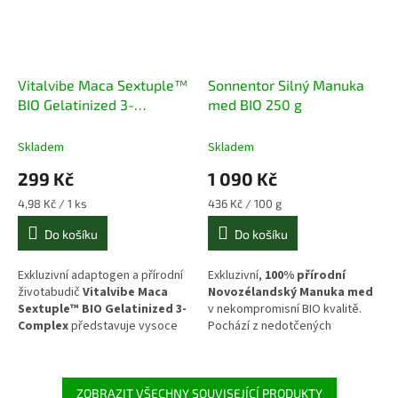
Vitalvibe Maca Sextuple™
Sonnentor Silný Manuka
BIO Gelatinized 3-
med BIO 250 g
Complex, 60 kapslí
Skladem
Skladem
299 Kč
1 090 Kč
Měrná
Měrná
4,98 Kč / 1 ks
436 Kč / 100 g
cena:
cena:
Do košíku
Do košíku
Exkluzivní adaptogen a přírodní
Exkluzivní,
100% přírodní
životabudič
Vitalvibe Maca
Novozélandský Manuka med
Sextuple™ BIO Gelatinized 3-
v nekompromisní BIO kvalitě.
Complex
představuje vysoce
Pochází z nedotčených
koncentrovaný extrakt z kořene
hornatých oblastí Nového
řeřichy peruánské (
Lepidium
Zélandu, kde včely sbírají nektar
meyenii
). Tato unikátní směs
z květů unikátního keře balmínu
kombinuje sílu tří odrůd macy
metlatého (
Leptospermum
ZOBRAZIT VŠECHNY SOUVISEJÍCÍ PRODUKTY