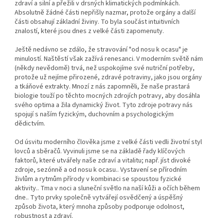
zdraví a silní a přežili v drsných klimatických podmínkách.
Absolutně žádné části nepřišly nazmar, protože orgány a další
části obsahují základní živiny. To byla součást intuitivních
znalostí, které jsou dnes z velké části zapomenuty.
Ještě nedávno se zdálo, že stravování "od nosu k ocasu" je
minulostí. Naštěstí však zažívá renesanci. V moderním světě nám
(někdy nevědomě) trvá, než uspokojíme své nutriční potřeby,
protože už nejíme přirozené, zdravé potraviny, jako jsou orgány
a tkáňové extrakty. Mnozí z nás zapomněli, že naše prastará
biologie touží po těchto mocných zdrojích potravy, aby dosáhla
svého optima a žila dynamický život. Tyto zdroje potravy nás
spojují s naším fyzickým, duchovním a psychologickým
dědictvím.
Od úsvitu moderního člověka jsme z velké části vedli životní styl
lovců a sběračů. Vyvinuli jsme se na základě řady klíčových
faktorů, které utvářely naše zdraví a vitalitu; např. jíst divoké
zdroje, sezónně a od nosu k ocasu.. Vystavení se přírodním
živlům a rytmům přírody v kombinaci se spoustou fyzické
aktivity.. Tma v noci a sluneční světlo na naší kůži a očích během
dne.. Tyto prvky společně vytvářejí osvědčený a úspěšný
způsob života, který mnoha způsoby podporuje odolnost,
robustnost a zdraví.