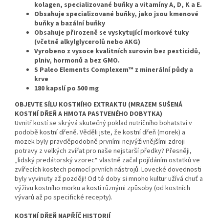
kolagen, specializované buňky a vitamíny A, D, K a E.
Obsahuje specializované buňky, jako jsou kmenové
buňky a bazální buňky
Obsahuje přirozeně se vyskytující morkové tuky
(včetně alkylglycerolů nebo AKG)
Vyrobeno z vysoce kvalitních surovin bez pesticidů,
plniv, hormonů a bez GMO.
S Paleo Elements Complexem™ z minerální půdy a
krve
180 kapslí po 500 mg
OBJEVTE SÍLU KOSTNÍHO EXTRAKTU (MRAZEM SUŠENÁ
KOSTNÍ DŘEŇ A HMOTA PASTVENÉHO DOBYTKA)
Uvnitř kostí se skrývá skutečný poklad nutričního bohatství v
podobě kostní dřeně. Věděli jste, že kostní dřeň (morek) a
mozek byly pravděpodobně prvními nejvýživnějšími zdroji
potravy z velkých zvířat pro naše nejstarší předky? Přesněji,
„lidský predátorský vzorec“ vlastně začal pojídáním ostatků ve
zvířecích kostech pomocí prvních nástrojů. Lovecké dovednosti
byly vyvinuty až později! Od té doby si mnoho kultur užívá chuť a
výživu kostního morku a kostí různými způsoby (od kostních
vývarů až po specifické recepty).
KOSTNÍ DŘEŇ NAPŘÍČ HISTORIÍ