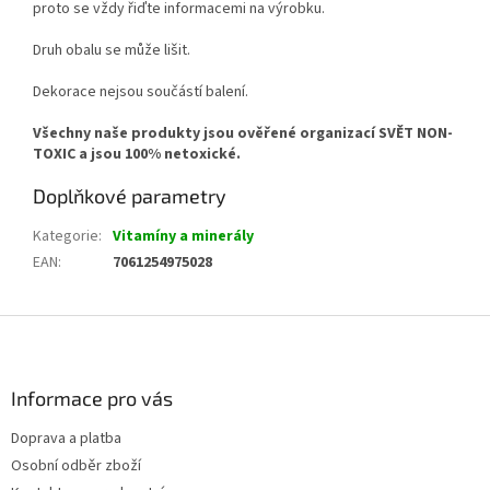
proto se vždy řiďte informacemi na výrobku.
Druh obalu se může lišit.
Dekorace nejsou součástí balení.
Všechny naše produkty jsou ověřené organizací SVĚT NON-
TOXIC a jsou 100% netoxické.
Doplňkové parametry
Kategorie
:
Vitamíny a minerály
EAN
:
7061254975028
Z
á
p
a
Informace pro vás
t
Doprava a platba
í
Osobní odběr zboží