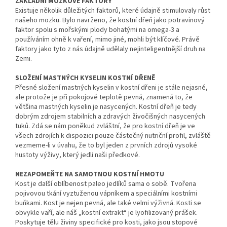
ZÁKLADNÍ MOZKOVÉ FAKTORY
Existuje několik důležitých faktorů, které údajně stimulovaly růst
našeho mozku. Bylo navrženo, že kostní dřeň jako potravinový
faktor spolu s mořskými plody bohatými na omega-3 a
používáním ohně k vaření, mimo jiné, mohli být klíčové. Právě
faktory jako tyto z nás údajně udělaly nejinteligentnější druh na
Zemi.
SLOŽENÍ MASTNÝCH KYSELIN KOSTNÍ DŘENĚ
Přesné složení mastných kyselin v kostní dřeni je stále nejasné,
ale protože je při pokojové teplotě pevná, znamená to, že
většina mastných kyselin je nasycených. Kostní dřeň je tedy
dobrým zdrojem stabilních a zdravých živočišných nasycených
tuků. Zdá se nám poněkud zvláštní, že pro kostní dřeň je ve
všech zdrojích k dispozici pouze částečný nutriční profil, zvláště
vezmeme-li v úvahu, že to byl jeden z prvních zdrojů vysoké
hustoty výživy, který jedli naši předkové.
NEZAPOMEŇTE NA SAMOTNOU KOSTNÍ HMOTU
Kost je další oblíbenost paleo jedlíků sama o sobě. Tvořena
pojivovou tkání vyztuženou vápníkem a speciálními kostními
buňkami. Kost je nejen pevná, ale také velmi výživná. Kosti se
obvykle vaří, ale náš „kostní extrakt“ je lyofilizovaný prášek.
Poskytuje tělu živiny specifické pro kosti, jako jsou stopové