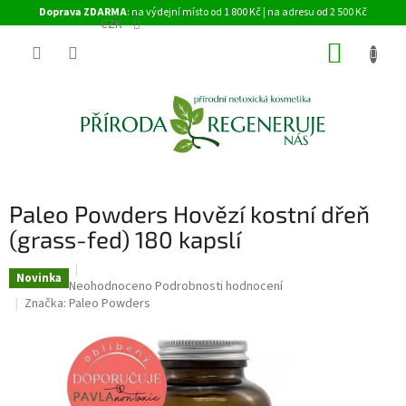
Přejít
Doprava ZDARMA
: na výdejní místo od 1 800 Kč | na adresu od 2 500 Kč
na
CZK
obsah
NÁKUP
KOŠÍK
Paleo Powders Hovězí kostní dřeň
(grass-fed) 180 kapslí
Novinka
Průměrné
Neohodnoceno
Podrobnosti hodnocení
hodnocení
Značka:
Paleo Powders
produktu
je
0,0
z
5