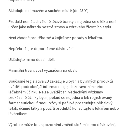
Skladujte na tmavém a suchém místě (do 25°C).
Produkt nemá schválené léčivé účinky a nejedná se o lék a není
určen jako náhrada pestré stravy a zdravého životního stylu.
Není vhodné pro těhotné a kojící bez porady s lékařem.
Nepřekračujte doporučené dávkování.
Ukládejte mimo dosah dětí.
Minimální trvanlivost vyznačena na obalu.
Současné legislativa EU zakazuje u bylin a bylinných produktů
uvádět podrobnější informace o jejich zdravotním nebo
léčebném účinku. Nelze uvádět ani vědeckými výzkumy
prokázané účinky bylin, pokud se nejedná o lék registrovaný
farmaceutickou firmou. Vždy si pečlivě prostudujte příbalový
leták, účinné látky a použítí produktů konzultujte s lékařem nebo
lékárníkem.
Výrobce může bez upozornění změnit složení nebo dávkování,