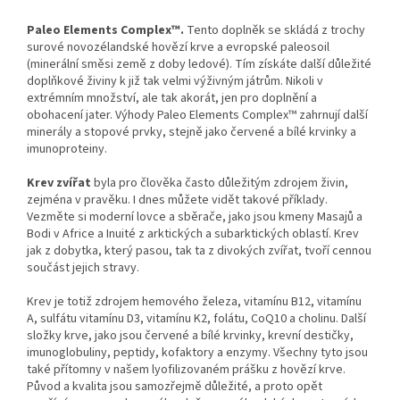
Paleo Elements Complex™.
Tento doplněk se skládá z trochy
surové novozélandské hovězí krve a evropské paleosoil
(minerální směsi země z doby ledové). Tím získáte další důležité
doplňkové živiny k již tak velmi výživným játrům. Nikoli v
extrémním množství, ale tak akorát, jen pro doplnění a
obohacení jater. Výhody Paleo Elements Complex™ zahrnují další
minerály a stopové prvky, stejně jako červené a bílé krvinky a
imunoproteiny.
Krev zvířat
byla pro člověka často důležitým zdrojem živin,
zejména v pravěku. I dnes můžete vidět takové příklady.
Vezměte si moderní lovce a sběrače, jako jsou kmeny Masajů a
Bodi v Africe a Inuité z arktických a subarktických oblastí. Krev
jak z dobytka, který pasou, tak ta z divokých zvířat, tvoří cennou
součást jejich stravy.
Krev je totiž zdrojem hemového železa, vitamínu B12, vitamínu
A, sulfátu vitamínu D3, vitamínu K2, folátu, CoQ10 a cholinu. Další
složky krve, jako jsou červené a bílé krvinky, krevní destičky,
imunoglobuliny, peptidy, kofaktory a enzymy. Všechny tyto jsou
také přítomny v našem lyofilizovaném prášku z hovězí krve.
Původ a kvalita jsou samozřejmě důležité, a proto opět