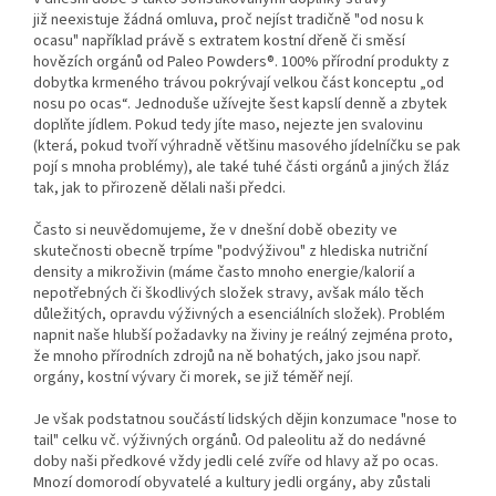
již neexistuje žádná omluva, proč nejíst tradičně "od nosu k
ocasu" například právě s extratem kostní dřeně či směsí
hovězích orgánů od Paleo Powders®. 100% přírodní produkty z
dobytka krmeného trávou pokrývají velkou část konceptu „od
nosu po ocas“. Jednoduše užívejte šest kapslí denně a zbytek
doplňte jídlem. Pokud tedy jíte maso, nejezte jen svalovinu
(která, pokud tvoří výhradně většinu masového jídelníčku se pak
pojí s mnoha problémy), ale také tuhé části orgánů a jiných žláz
tak, jak to přirozeně dělali naši předci.
Často si neuvědomujeme, že v dnešní době obezity ve
skutečnosti obecně trpíme "podvýživou" z hlediska nutriční
density a mikroživin (máme často mnoho energie/kalorií a
nepotřebných či škodlivých složek stravy, avšak málo těch
důležitých, opravdu výživných a esenciálních složek). Problém
napnit naše hlubší požadavky na živiny je reálný zejména proto,
že mnoho přírodních zdrojů na ně bohatých, jako jsou např.
orgány, kostní vývary či morek, se již téměř nejí.
Je však podstatnou součástí lidských dějin konzumace "nose to
tail" celku vč. výživných orgánů. Od paleolitu až do nedávné
doby naši předkové vždy jedli celé zvíře od hlavy až po ocas.
Mnozí domorodí obyvatelé a kultury jedli orgány, aby zůstali