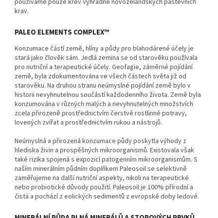
používáme pouze krev výhradně novozélandských pastevních
krav.
PALEO ELEMENTS COMPLEX™
Konzumace částí země, hlíny a půdy pro blahodárené účely je
stará jako člověk sám. Jedlá zemina se od starověku používala
pro nutriční a terapeutické účely. Geofagie, záměrné pojídání
země, byla zdokumentována ve všech částech světa již od
starověku. Na druhou stranu neúmyslné pojídání země bylo v
historii nevyhnutelnou součástí každodenního života. Země byla
konzumována v různých malých a nevyhnutelných množstvích
zcela přirozeně prostřednictvím čerstvé rostlinné potravy,
lovených zvířat a prostřednictvím rukou a nástrojů.
Neúmyslná a přirozená konzumace půdy poskytla výhody z
hlediska živin a prospěšných mikroorganismů. Existovala však
také rizika spojená s expozicí patogenním mikroorganismům. S
naším minerálním půdním doplňkem Paleosoil se selektivně
zaměřujeme na další nutriční aspekty, nikoli na terapeutické
nebo probiotické důvody použití. Paleosoil je 100% přírodní a
čistá a pochází z eolických sedimentů z evropské doby ledové.
MINERÁLNÍ PŮDA PLNÁ MINERÁLŮ A STOPOVÝCH PRVKŮ