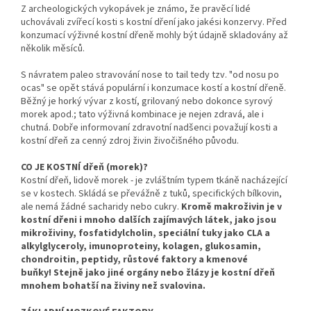
Z archeologických vykopávek je známo, že pravěcí lidé
uchovávali zvířecí kosti s kostní dření jako jakési konzervy. Před
konzumací výživné kostní dřeně mohly být údajně skladovány až
několik měsíců.
S návratem paleo stravování nose to tail tedy tzv. "od nosu po
ocas" se opět stává populární i konzumace kostí a kostní dřeně.
Běžný je horký vývar z kostí, grilovaný nebo dokonce syrový
morek apod.; tato výživná kombinace je nejen zdravá, ale i
chutná. Dobře informovaní zdravotní nadšenci považují kosti a
kostní dřeň za cenný zdroj živin živočišného původu.
CO JE KOSTNÍ dřeň (morek)?
Kostní dřeň, lidově morek - je zvláštním typem tkáně nacházející
se v kostech. Skládá se převážně z tuků, specifických bílkovin,
ale nemá žádné sacharidy nebo cukry.
Kromě makroživin je v
kostní dřeni i mnoho dalších zajímavých látek, jako jsou
mikroživiny, fosfatidylcholin, speciální tuky jako CLA a
alkylglyceroly, imunoproteiny, kolagen, glukosamin,
chondroitin, peptidy, růstové faktory a kmenové
buňky!
Stejně jako jiné orgány nebo žlázy je kostní dřeň
mnohem bohatší na živiny než svalovina.