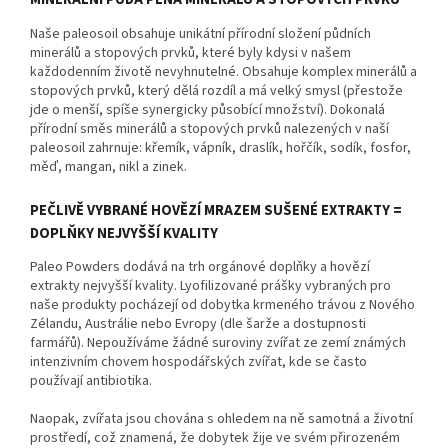
Naše paleosoil obsahuje unikátní přírodní složení půdních
minerálů a stopových prvků, které byly kdysi v našem
každodenním životě nevyhnutelné. Obsahuje komplex minerálů a
stopových prvků, který dělá rozdíl a má velký smysl (přestože
jde o menší, spíše synergicky působící množství). Dokonalá
přírodní směs minerálů a stopových prvků nalezených v naší
paleosoil zahrnuje: křemík, vápník, draslík, hořčík, sodík, fosfor,
měď, mangan, nikl a zinek.
PEČLIVĚ VYBRANÉ HOVĚZÍ MRAZEM SUŠENÉ EXTRAKTY =
DOPLŇKY NEJVYŠŠÍ KVALITY
Paleo Powders dodává na trh orgánové doplňky a hovězí
extrakty nejvyšší kvality. Lyofilizované prášky vybraných pro
naše produkty pocházejí od dobytka krmeného trávou z Nového
Zélandu, Austrálie nebo Evropy (dle šarže a dostupnosti
farmářů). Nepoužíváme žádné suroviny zvířat ze zemí známých
intenzivním chovem hospodářských zvířat, kde se často
používají antibiotika.
Naopak, zvířata jsou chována s ohledem na ně samotná a životní
prostředí, což znamená, že dobytek žije ve svém přirozeném