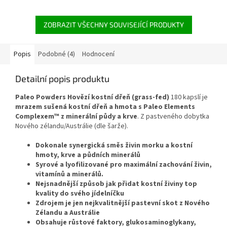
podporu správné funkce jater.
ZOBRAZIT VŠECHNY SOUVISEJÍCÍ PRODUKTY
Popis
Podobné (4)
Hodnocení
Detailní popis produktu
Paleo Powders Hovězí kostní dřeň (grass-fed)
180 kapslí je
m
razem sušená kostní dřeň a hmota s Paleo Elements
Complexem™ z minerální půdy a krve
. Z pastveného dobytka
Nového zélandu/Austrálie (dle šarže).
Dokonale synergická směs živin morku a kostní
hmoty, krve a půdních minerálů
Syrové a lyofilizované pro maximální zachování živin,
vitamínů a minerálů.
Nejsnadnější způsob jak přidat kostní živiny top
kvality do svého jídelníčku
Zdrojem je jen nejkvalitnější pastevní skot z Nového
Zélandu a Austrálie
Obsahuje růstové faktory, glukosaminoglykany,