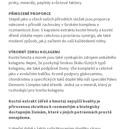
prvky, minerály, peptidy a růstové faktory.
PŘIROZENÉ PROPORCE
Stejně jako u všech našich přírodních složek jsou proporce
nalezené v přírodě zachovány v širokém komplexu a
rozmanitosti živin. S kapslemi extraktu kostní hmoty a kostní
dřeně získáte nejen celistvou a prastarou synergii, ale také
moderní způsob, jak ji začlenit do vaší každodenní rutiny.
VÝBORNÝ ZDROJ KOLAGENU
Kostní hmota a morek jsou také vynikajícím zdrojem unikátního
kolagenu. Nejen, že poskytují širokou škálu různých typů
kolagenu, ale také podpůrné živiny. Vše kompletní a celistvé
jako v evolučním balíčku. Kromě podpory glukosaminu,
chondroitinu a specifických tuků doplní tělu náš speciální Paleo
Elements Complex také křemík. Jedná se o minerál, který je
rozhodující pro tvorbu kolagenu.
Kostní extrakt (dřeň a hmota) nejvyšší kvality je
přirozenou zkratkou k rozmanitým a biologicky
dostupným živinám, které v jiných potravinách prostě
nenajdeme.
V dnešní době s takto sofistikovanými doplňky stravy