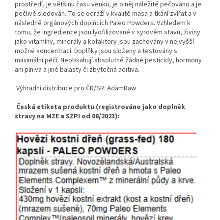
prostředí, je většinu času venku, je o něj náležitě pečováno a je
pečlivě sledován. To se odráží v kvalitě masa a tkání zvířat a v
následně orgánových doplňcích Paleo Powders. Vzhledem k
tomu, že ingredience jsou lyofilizované v syrovém stavu, živiny
jako vitamíny, minerály a kofaktory jsou zachovány v nejvyšší
možné koncentraci. Doplňky jsou složeny a testovány s
maximální péčí. Neobsahují absolutně žádné pesticidy, hormony
ani plniva a jiné balasty či zbytečná aditiva.
Výhradní distribuce pro ČR/SR: AdamRaw
Česká etiketa produktu (registrováno jako doplněk
stravy na MZE a SZPI od 08/2023):