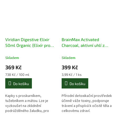
Viridian Digestive Elixir
BrainMax Activated
50ml Organic (Elixír pro
Charcoal, aktivní uhlí z
zažívání)
kokosových skořápek, 575
mg, 100 rostlinných kapslí
Skladem
Skladem
(4ks)
369 Kč
399 Kč
Měrná
Měrná
738 Kč / 100 ml
3,99 Kč / 1 ks
cena:
cena:
Do košíku
Do košíku
Kapky s proskurníkem,
Přírodní detoxikační prostředek
tužebníkem a mátou. Lze je
účinně váže toxiny, podporuje
vyzkoušet na zklidnění
trávení a přispívá k očistě těla a
podrážděného žaludku, pro
celkovému zdraví.
zmírnění kocoviny nebo pro