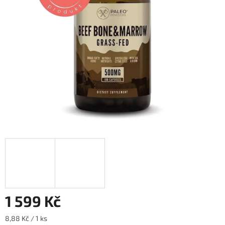
hvězdiček.
1 599 Kč
Měrná
8,88 Kč / 1 ks