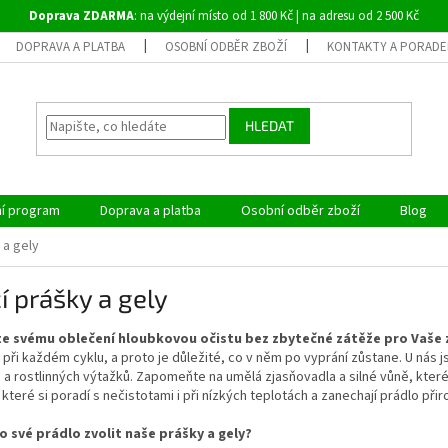
Doprava ZDARMA
: na výdejní místo od 1 800 Kč | na adresu od 2 500 Kč
DOPRAVA A PLATBA
OSOBNÍ ODBĚR ZBOŽÍ
KONTAKTY A PORADE
HLEDAT
ní program
Doprava a platba
Osobní odběr zboží
Blog
 a gely
í prášky a gely
e svému oblečení hloubkovou očistu bez zbytečné zátěže pro Vaše 
při každém cyklu, a proto je důležité, co v něm po vyprání zůstane. U nás js
 a rostlinných výtažků. Zapomeňte na umělá zjasňovadla a silné vůně, které
, které si poradí s nečistotami i při nízkých teplotách a zanechají prádlo při
o své prádlo zvolit naše prášky a gely?