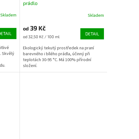
prádlo
Skladem
Skladem
39 Kč
od
DETAIL
DETAIL
Měrná
od 32,50 Kč / 100 ml
cena:
tlivé
Ekologický tekutý prostředek na praní
. Skvělý
barevného i bílého prádla, účinný při
teplotách 30-95 °C. Má 100% přírodní
odu.
složení.