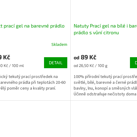
t prací gel na barevné prádlo
Natuty Prací gel na bílé i ba
prádlo s vůní citronu
Skladem
9 Kč
89 Kč
od
DETAIL
Měrná
50 Kč / 100 ml
od 26,50 Kč / 100 g
cena:
ický tekutý prací prostředek na
100% přírodní tekutý prací prost
barevného prádla při teplotách 20-60
světlé, bílé, barevné a černé prádl
vělý poměr ceny a kvality praní.
bavlny, lnu, konopí a směsných vl
Účinně odstraňuje nečistoty doma 
cestách.