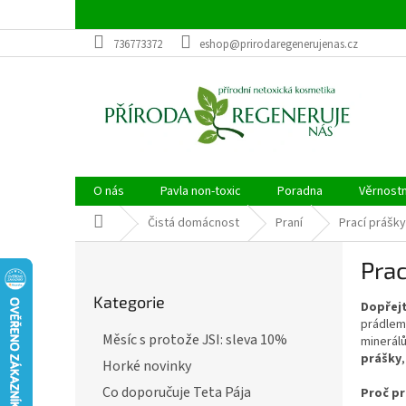
Přejít
na
obsah
736773372
eshop@prirodaregenerujenas.cz
O nás
Pavla non-toxic
Poradna
Věrnost
Domů
Čistá domácnost
Praní
Prací prášky
P
Prac
o
Přeskočit
s
Kategorie
kategorie
Dopřejt
t
prádlem 
r
Měsíc s protože JSI: sleva 10%
minerálů
a
prášky
Horké novinky
n
n
Co doporučuje Teta Pája
Proč pr