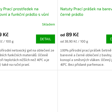
y Prací prostředek na
Natuty Prací prášek na bare
ovní a funkční prádlo s vůní
černé prádlo
nu
Skladem
9 Kč
89 Kč
od
DETAIL
Měrná
Kč / 100 g
od 38,90 Kč / 100 g
cena:
řírodní netoxický gel na oblečení ze
100% přírodní prací prášek šetrn
lních funkčních materiálů. Účinně
barevné a černé oblečení z bavlny,
při teplotách nižších než 40ºC a je
konopí a směsných vláken. Účinný j
 také na ruční praní.
40ºC. Bez přidané parfemace.