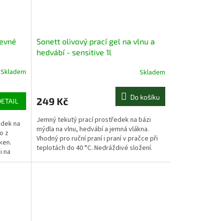
revné
Sonett olivový prací gel na vlnu a
hedvábí - sensitive 1l
Skladem
Skladem
Do košíku
249 Kč
DETAIL
Jemný tekutý prací prostředek na bázi
ředek
na
mýdla na vlnu, hedvábí a jemná vlákna.
o z
Vhodný pro ruční praní i praní v pračce při
áken
.
teplotách do 40 °C. Nedráždivé složení.
i na