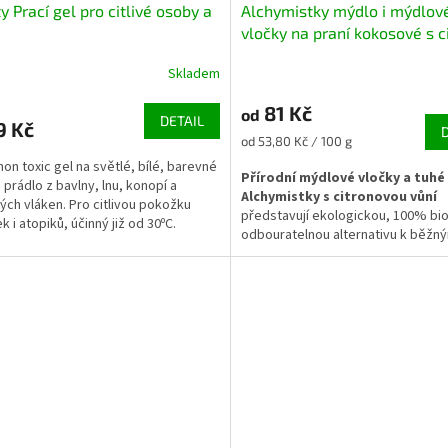
y Prací gel pro citlivé osoby a
Alchymistky mýdlo i mýdlov
vločky na praní kokosové s 
sodným citrón
Skladem
81 Kč
od
DETAIL
9 Kč
Měrná
od 53,80 Kč / 100 g
cena:
on toxic gel na světlé, bílé, barevné
Přírodní mýdlové vločky a tuhé
 prádlo z bavlny, lnu, konopí a
Alchymistky s citronovou vůní
ch vláken. Pro citlivou pokožku
představují ekologickou, 100% bi
 i atopiků, účinný již od 30ºC.
odbouratelnou alternativu k běžn
pracím a mycím prostředkům. Jso
vyrobeny ze sodného mýdla bez 
palmového oleje a obohaceny o es
olej z citronu, který dodá prádlu i
domácnosti krásnou, přirozeně svě
Ideální volba pro zdravou
non-tox
domácnost
.