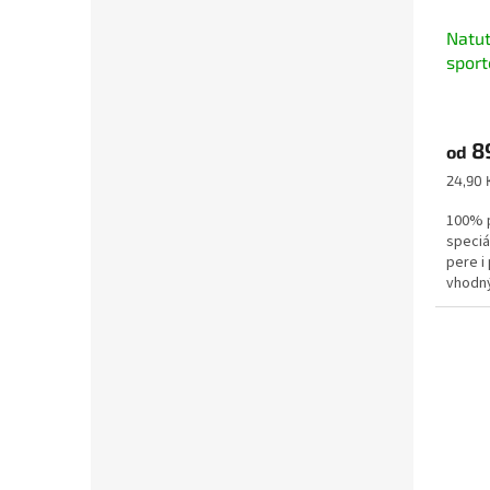
Natut
sport
citro
8
od
Měrná
24,90 
cena:
100% p
speciá
pere i 
vhodný