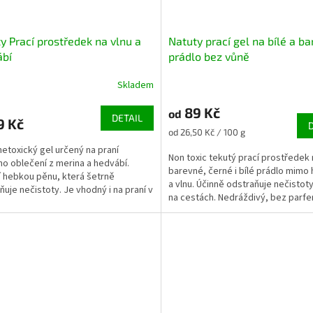
y Prací prostředek na vlnu a
Natuty prací gel na bílé a b
ábí
prádlo bez vůně
Skladem
89 Kč
od
DETAIL
9 Kč
Měrná
od 26,50 Kč / 100 g
cena:
netoxický gel určený na praní
Non toxic tekutý prací prostředek 
o oblečení z merina a hedvábí.
barevné, černé i bílé prádlo mimo
í hebkou pěnu, která šetrně
a vlnu. Účinně odstraňuje nečistot
ňuje nečistoty. Je vhodný i na praní v
na cestách. Nedráždivý, bez parf