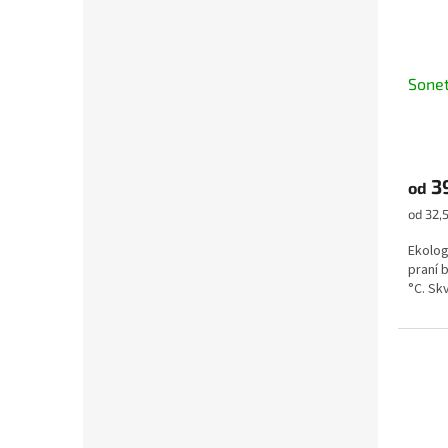
Sonet
3
od
Měrná
od 32,
cena:
Ekolog
praní 
°C. Sk