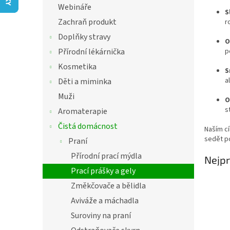
í
Webináře
S
p
Zachraň produkt
r
a
n
Doplňky stravy
O
e
p
Přírodní lékárnička
l
Kosmetika
S
a
Děti a miminka
Muži
O
s
Aromaterapie
Čistá domácnost
Naším cí
sedět p
Praní
Přírodní prací mýdla
Nejpr
Prací prášky a gely
Změkčovače a bělidla
Aviváže a máchadla
Suroviny na praní