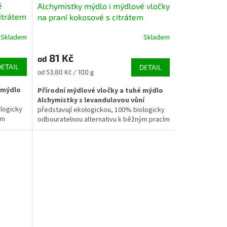
é
Alchymistky mýdlo i mýdlové vločky
citrátem
na praní kokosové s citrátem
sodným levandule
Skladem
Skladem
81 Kč
od
DETAIL
DETAIL
Měrná
od 53,80 Kč / 100 g
cena:
 mýdlo
Přírodní mýdlové vločky a tuhé mýdlo
Alchymistky s levandulovou vůní
ologicky
představují ekologickou, 100% biologicky
ým
odbouratelnou alternativu k běžným pracím
u
a mycím prostředkům. Jsou vyrobeny ze
obsahu
sodného mýdla bez obsahu palmového
enciální
oleje a obohaceny o esenciální olej z
levandule, který dodá prádlu i domácnosti
ží vůni.
uklidňující, přirozeně čistou vůni. Ideální
ic
volba pro zdravou
non-toxic domácnost
.