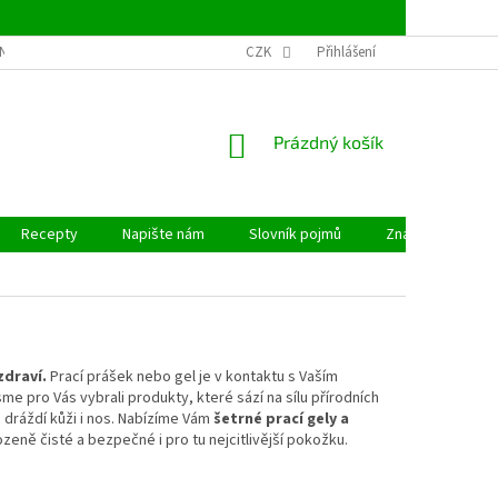
NSTVÍ
OBCHODNÍ PODMÍNKY
CZK
PODMÍNKY OCHRANY OSOBNÍCH ÚDAJ
Přihlášení
NÁKUPNÍ
Prázdný košík
KOŠÍK
Recepty
Napište nám
Slovník pojmů
Značky
zdraví.
Prací prášek nebo gel je v kontaktu s Vaším
me pro Vás vybrali produkty, které sází na sílu přírodních
 dráždí kůži i nos. Nabízíme Vám
šetrné prací gely a
rozeně čisté a bezpečné i pro tu nejcitlivější pokožku.