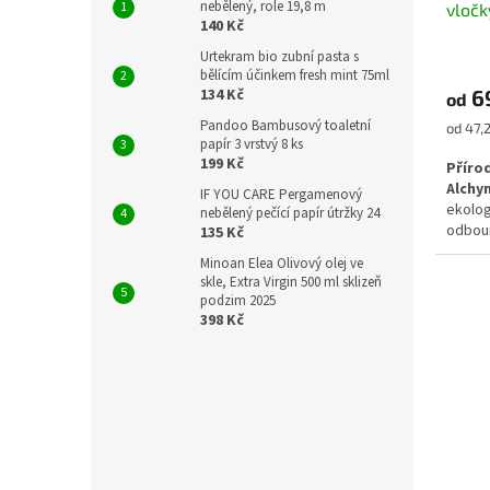
nebělený, role 19,8 m
vločk
t
140 Kč
sodn
ů
Urtekram bio zubní pasta s
bělícím účinkem fresh mint 75ml
6
134 Kč
od
Pandoo Bambusový toaletní
Měrná
od 47,
papír 3 vrstvý 8 ks
cena:
199 Kč
Příro
Alchy
IF YOU CARE Pergamenový
ekolog
nebělený pečící papír útržky 24
odbour
135 Kč
pracím
Minoan Elea Olivový olej ve
vyrob
skle, Extra Virgin 500 ml sklizeň
palmov
podzim 2025
barviv,
398 Kč
praní 
a pro