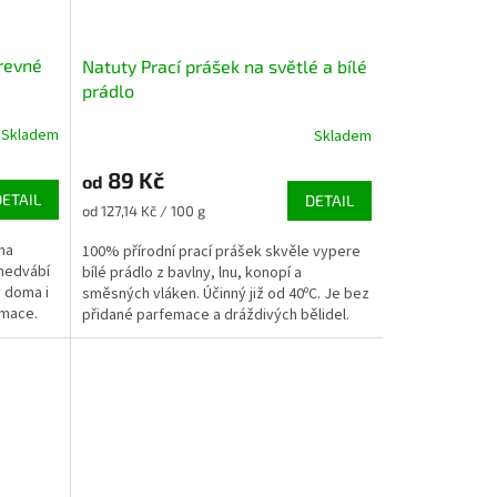
arevné
Natuty Prací prášek na světlé a bílé
prádlo
Skladem
Skladem
89 Kč
od
DETAIL
DETAIL
Měrná
od 127,14 Kč / 100 g
cena:
na
100% přírodní prací prášek skvěle vypere
 hedvábí
bílé prádlo z bavlny, lnu, konopí a
y doma i
směsných vláken. Účinný již od 40ºC. Je bez
emace.
přidané parfemace a dráždivých bělidel.