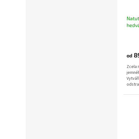
Natut
hedv
8
od
Zcela 
jemnéh
Vytvář
odstra
ruce.