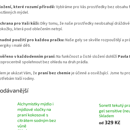
ložení, které rozumí přírodě:
Vybíráme pro Vás prostředky bez obsahu fos
ostlinných mýdel.
chrana pro Vaši kůži:
Díky tomu, že naše prostředky neobsahují dráždivé
okožky, která pod oblečením netrpí.
nadné použití pro každou pračku:
Naše gely se skvěle rozpouštějí a prá
lergiky i malé děti.
věřeno v každodenním praní:
Na funkčnost a čisté složení dohlíží
Pavla 
toprocentně spolehnout bez ohledu na druh prádla.
lem je ukázat Vám, že
praní bez chemie
je účinné a osvěžující. Jsme tu p
otřebám Vaší rodiny.
odávanější
Alchymistky mýdlo i
Sonett tekutý pr
mýdlové vločky na
gel sensitive (ne
praní kokosové s
Skladem
citrátem sodným bez
329 Kč
od
vůně