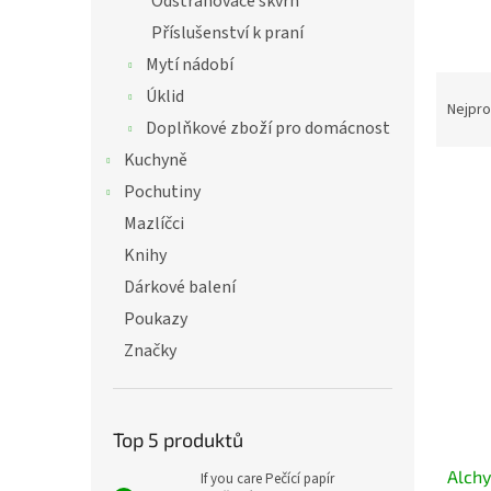
Odstraňovače skvrn
Příslušenství k praní
Mytí nádobí
Ř
Úklid
a
Nejpro
Doplňkové zboží pro domácnost
z
e
Kuchyně
n
Pochutiny
í
Mazlíčci
p
V
r
Knihy
ý
o
p
Dárkové balení
d
i
Poukazy
u
s
k
Značky
p
t
r
ů
o
d
Top 5 produktů
u
Alchy
k
If you care Pečící papír