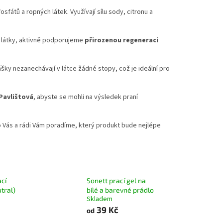
fátů a ropných látek. Využívají sílu sody, citronu a
 látky, aktivně podporujeme
přirozenou regeneraci
šky nezanechávají v látce žádné stopy, což je ideální pro
Pavlištová
, abyste se mohli na výsledek praní
ro Vás a rádi Vám poradíme, který produkt bude nejlépe
ací
Sonett prací gel na
utral)
bílé a barevné prádlo
Skladem
39 Kč
od