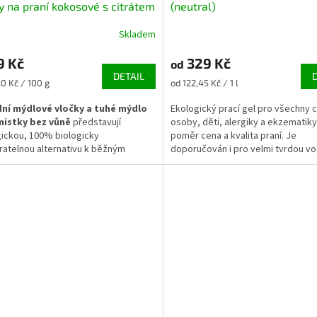
y na praní kokosové s citrátem
(neutral)
ým bez vůně
Skladem
9 Kč
329 Kč
od
DETAIL
Měrná
20 Kč / 100 g
od 122,45 Kč / 1 l
cena:
dní mýdlové vločky a tuhé mýdlo
Ekologický prací gel pro všechny ci
mistky bez vůně
představují
osoby, děti, alergiky a ekzematiky
ickou, 100% biologicky
poměr cena a kvalita praní. Je
atelnou alternativu k běžným
doporučován i pro velmi tvrdou v
 a mycím prostředkům. Jsou
eny ze sodného mýdla bez obsahu
ého oleje, syntetických parfémů či
 což z nich dělá ideální volbu pro
prádla miminek, alergiků, ekzematiků
 každou
non-toxic domácnost
.