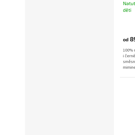
Natut
děti
8
od
100% n
i černé
směsný
miminek