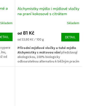
vné a
Alchymistky mýdlo i mýdlové vločky
na praní kokosové s citrátem
sodným máta peprná
Skladem
Skladem
81 Kč
od
DETAIL
DETAIL
Měrná
od 53,80 Kč / 100 g
cena:
ě vypere
Přírodní mýdlové vločky a tuhé mýdlo
 lnu,
Alchymistky s mátovou vůní
představují
iž od
ekologickou, 100% biologicky
odbouratelnou alternativu k běžným pracím
a mycím prostředkům. Jsou vyrobeny ze
100% kokosového mýdla bez obsahu
palmového oleje a obohaceny o esenciální
olej z máty peprné, který vyniká skvělými
deodoračními a osvěžujícími účinky. Ideální
volba pro praní sportovního a funkčního
prádla v
non-toxic domácnosti
.