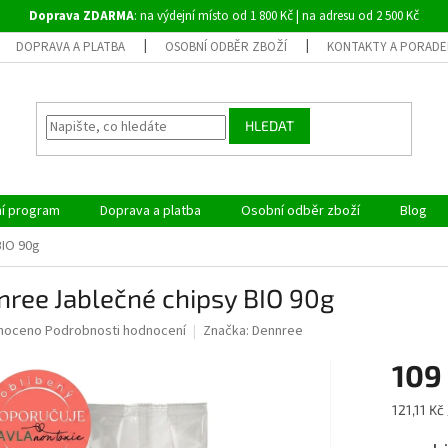
Doprava ZDARMA
: na výdejní místo od 1 800 Kč | na adresu od 2 500 Kč
DOPRAVA A PLATBA
OSOBNÍ ODBĚR ZBOŽÍ
KONTAKTY A PORADE
HLEDAT
ní program
Doprava a platba
Osobní odběr zboží
Blog
BIO 90g
ree Jablečné chipsy BIO 90g
né
noceno
Podrobnosti hodnocení
Značka:
Dennree
ní
109
u
Měrná
121,11 Kč
cena: