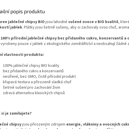
ailní popis produktu
ree jablečné chipsy BIO
jsou lahodné
sušené ovoce v BIO kvalitě
, kter
kostí jablek
. Plátky jsou šetrně sušeny, aby si zachovaly svou chuť, aroma 
o
100% přírodní jablečné chipsy bez přidaného cukru, konzervantů a 
 vyrobeny pouze z jablek z ekologického zemědělství a neobsahují žádné 
ní vlastnosti produktu:
100% jablečné chipsy BIO kvality
bez přidaného cukru a konzervantů
nesířené, bez GMO, čistě přírodní produkt
křupavá textura a přirozeně sladká chuť
šetrné sušení pro zachování živin
zdravá alternativa klasických chipsů
 si je zamilujete?
ečné chipsy
jsou přirozeným zdrojem
energie, vlákniny a ovocných cuk