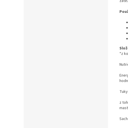
zátěž
Použ
Slož
*z k
Nutri
Ener
hodn
Tuky
z to
mast
Sach