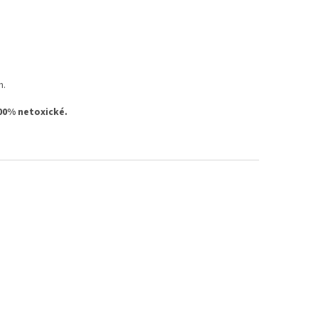
m.
00% netoxické.