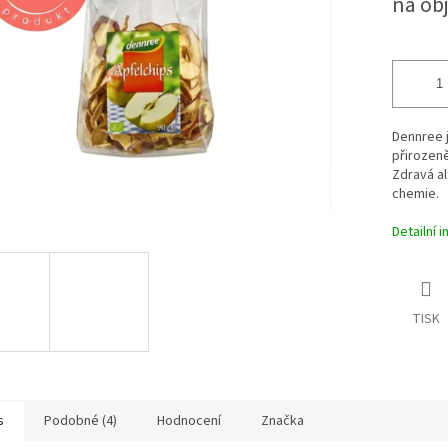
na ob
ek.
Dennree j
přirozeně
Zdravá al
chemie.
Detailní 
TISK
s
Podobné (4)
Hodnocení
Značka