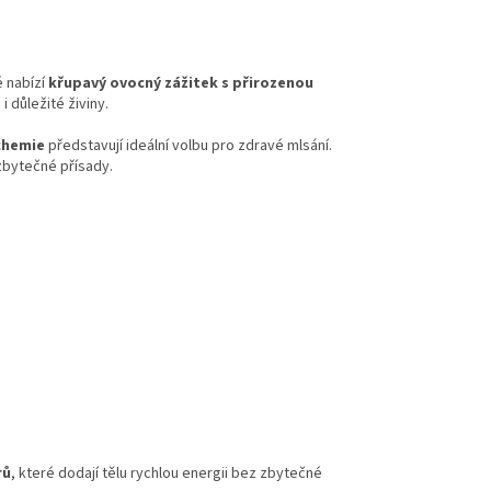
é nabízí
křupavý ovocný zážitek s přirozenou
i důležité živiny.
chemie
představují ideální volbu pro zdravé mlsání.
zbytečné přísady.
rů
, které dodají tělu rychlou energii bez zbytečné