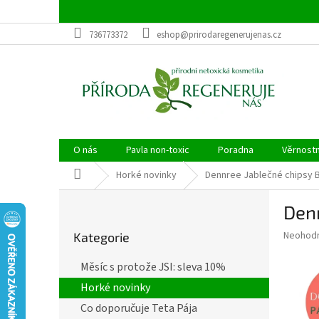
Přejít
na
obsah
736773372
eshop@prirodaregenerujenas.cz
O nás
Pavla non-toxic
Poradna
Věrnost
Domů
Horké novinky
Dennree Jablečné chipsy 
P
Denn
o
Přeskočit
s
Průměr
Neohod
Kategorie
kategorie
t
hodnoce
r
produkt
Měsíc s protože JSI: sleva 10%
a
je
Horké novinky
0,0
n
z
n
Co doporučuje Teta Pája
5