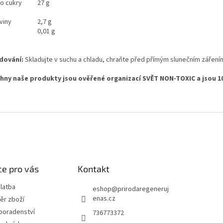
ho cukry
27 g
viny
2,7 g
0,01 g
dování:
Skladujte v suchu a chladu, chraňte před přímým slunečním záření
hny naše produkty jsou ověřené organizací SVĚT NON-TOXIC a jsou 1
e pro vás
Kontakt
latba
eshop
@
prirodaregeneruj
enas.cz
ěr zboží
poradenství
736773372