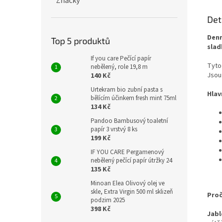
Značky
Det
Denn
Top 5 produktů
slad
If you care Pečící papír
Tyt
nebělený, role 19,8 m
Jsou
140 Kč
Urtekram bio zubní pasta s
Hlav
bělícím účinkem fresh mint 75ml
134 Kč
Pandoo Bambusový toaletní
papír 3 vrstvý 8 ks
199 Kč
IF YOU CARE Pergamenový
nebělený pečící papír útržky 24
135 Kč
Minoan Elea Olivový olej ve
skle, Extra Virgin 500 ml sklizeň
Proč
podzim 2025
398 Kč
Jabl