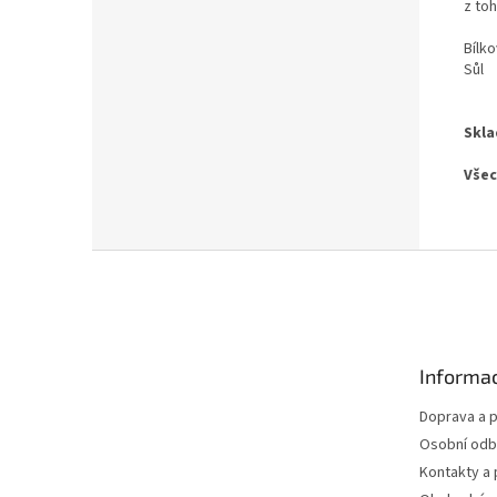
z to
Bílko
Sůl
Skla
Všec
Z
á
p
a
t
Informac
í
Doprava a p
Osobní odb
Kontakty a 