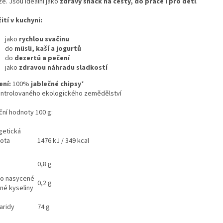
e. Jsou ideální jako
zdravý snack na cesty, do práce i pro děti
.
ití v kuchyni:
jako
rychlou svačinu
do
müsli, kaší a jogurtů
do
dezertů a pečení
jako
zdravou náhradu sladkostí
ení:
100%
jablečné chipsy
*
ontrolovaného ekologického zemědělství
ční hodnoty 100 g:
getická
ota
1476 kJ / 349 kcal
0,8 g
ho nasycené
0,2 g
né kyseliny
aridy
74 g