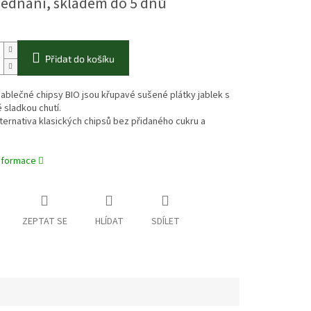
jednání, skladem do 5 dnů
Přidat do košíku
ablečné chipsy BIO jsou křupavé sušené plátky jablek s
 sladkou chutí.
ternativa klasických chipsů bez přidaného cukru a
informace
ZEPTAT SE
HLÍDAT
SDÍLET