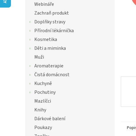
í
Webináře
hvězdič
p
Zachraň produkt
a
n
Doplňky stravy
e
Přírodní lékárnička
l
Kosmetika
Děti a miminka
Muži
Aromaterapie
Čistá domácnost
Kuchyně
Pochutiny
Mazlíčci
Knihy
Dárkové balení
Poukazy
Popi