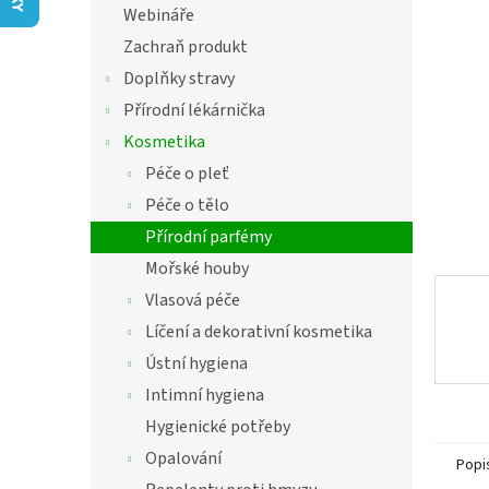
í
Webináře
hvězdič
p
Zachraň produkt
a
n
Doplňky stravy
e
Přírodní lékárnička
l
Kosmetika
Péče o pleť
Péče o tělo
Přírodní parfémy
Mořské houby
Vlasová péče
Líčení a dekorativní kosmetika
Ústní hygiena
Intimní hygiena
Hygienické potřeby
Opalování
Popi