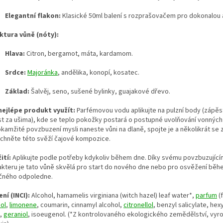
Elegantní flakon:
Klasické 50ml balení s rozprašovačem pro dokonalou a
ktura vůně (nóty):
Hlava:
Citron, bergamot, máta, kardamom.
Srdce:
Majoránka
, andělika, konopí, kosatec.
Základ:
Šalvěj, seno, sušené bylinky, guajakové dřevo.
nejlépe produkt využít:
Parfémovou vodu aplikujte na pulzní body (zápěst
st za ušima), kde se teplo pokožky postará o postupné uvolňování vonných
okamžité povzbuzení mysli naneste vůni na dlaně, spojte je a několikrát se
chněte této svěží čajové kompozice.
ití:
Aplikujte podle potřeby kdykoliv během dne. Díky svému povzbuzujíc
akteru je tato vůně skvělá pro start do nového dne nebo pro osvěžení bě
čného odpoledne.
ní (INCI):
Alcohol, hamamelis virginiana (witch hazel) leaf water*,
parfum
(
ool
,
limonene
, coumarin, cinnamyl alcohol,
citronellol
, benzyl salicylate, hex
,
geraniol
, isoeugenol. (*Z kontrolovaného ekologického zemědělství, vyr