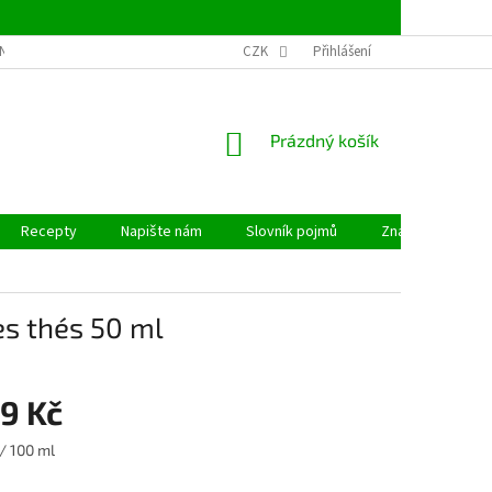
NSTVÍ
OBCHODNÍ PODMÍNKY
CZK
PODMÍNKY OCHRANY OSOBNÍCH ÚDAJ
Přihlášení
NÁKUPNÍ
Prázdný košík
KOŠÍK
Recepty
Napište nám
Slovník pojmů
Značky
s thés 50 ml
9 Kč
/ 100 ml