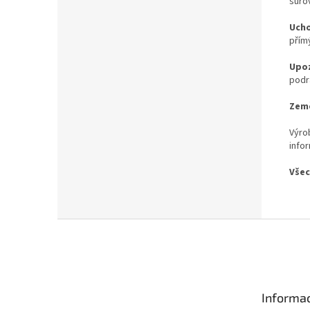
surov
Ucho
přím
Upoz
podr
Země
Výro
info
Všec
Z
á
p
a
t
Informac
í