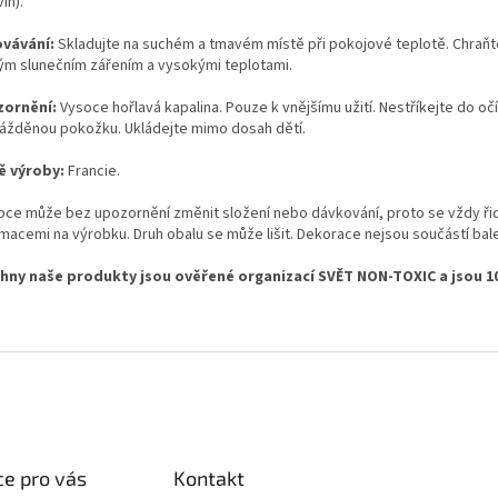
in).
vávání:
Skladujte na suchém a tmavém místě při pokojové teplotě. Chraň
ým slunečním zářením a vysokými teplotami.
ornění:
Vysoce hořlavá kapalina. Pouze k vnějšímu užití. Nestříkejte do očí
ážděnou pokožku. Ukládejte mimo dosah dětí.
 výroby:
Francie.
bce může bez upozornění změnit složení nebo dávkování, proto se vždy ři
rmacemi na výrobku.
Druh obalu se může lišit.
Dekorace nejsou součástí bale
hny naše produkty j
sou ověřené organizací SVĚT NON-TOXIC a jsou 
e pro vás
Kontakt