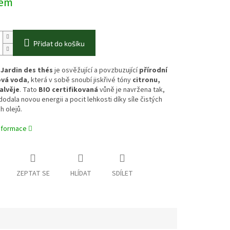
dem
Přidat do košíku
 Jardin des thés
je osvěžující a povzbuzující
přírodní
vá voda
, která v sobě snoubí jiskřivé tóny
citronu,
alvěje
. Tato
BIO certifikovaná
vůně je navržena tak,
odala novou energii a pocit lehkosti díky síle čistých
h olejů.
informace
ZEPTAT SE
HLÍDAT
SDÍLET