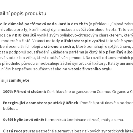
ailní popis produktu
elle dámská parfémová voda Jardin des thés
(v překladu „Čajová zahra
ní volbou pro ty, kteří hledají dynamickou a svěží vůni plnou života. Tato vo
ozice v
BIO kvalitě
vyniká svým bylinkovo-citrusovým charakterem, kter
i moderně a čistě. V rámci metody
olfaktoterapie
využívá tato vůně syne
bení esenciálních olejů z
citronu a cedru
, které pomáhají rozptýlit únavu, 
ost a podporují soustředění. Základem parfému je čistý
bio pšeničný alko
ová voda z bio vilínu, která dodává vůni jemnost. Na rozdíl od konvenčních 
 přírodního původu a neobsahuje žádné syntetické fixátory, ftaláty ani um
z ní činí bezpečnou součást vašeho
non-toxic životního stylu
.
 si ji zamilujete:
100% Přírodní složení:
Certifikováno organizacemi Cosmos Organic a 
Energizující aromaterapeutický účinek:
Pomáhá proti únavě a podporu
bdělost.
Svěží bylinková vůně:
Harmonická kombinace citrusů, máty a sena.
Čistá receptura:
Bezpečná alternativa bez rizikových syntetických látek