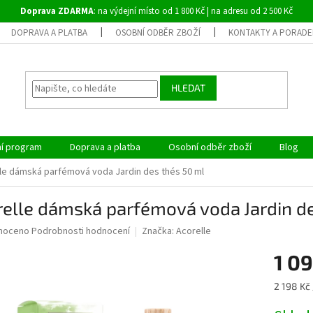
Doprava ZDARMA
: na výdejní místo od 1 800 Kč | na adresu od 2 500 Kč
DOPRAVA A PLATBA
OSOBNÍ ODBĚR ZBOŽÍ
KONTAKTY A PORADE
HLEDAT
ní program
Doprava a platba
Osobní odběr zboží
Blog
le dámská parfémová voda Jardin des thés 50 ml
elle dámská parfémová voda Jardin de
né
noceno
Podrobnosti hodnocení
Značka:
Acorelle
ní
1 09
u
Měrná
2 198 Kč 
cena: