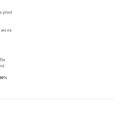
te před
 ani na
ďte
ní.
100%