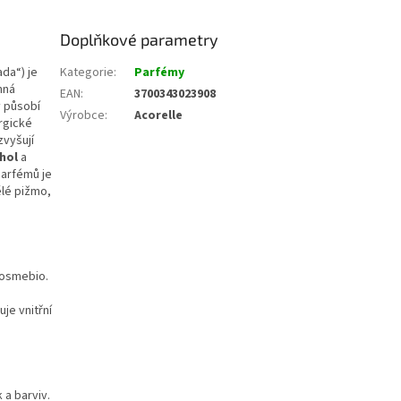
Doplňkové parametry
da“) je
Kategorie
:
Parfémy
nná
EAN
:
3700343023908
ý působí
Výrobce
:
Acorelle
rgické
zvyšují
hol
a
parfémů je
ělé pižmo,
Cosmebio.
je vnitřní
 a barviv.