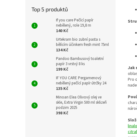
Top 5 produktů
If you care Pečící papír
Stru
nebělený, role 19,8 m
140 Kč
Urtekram bio zubní pasta s
bělícím účinkem fresh mint 75ml
134 Kč
Pandoo Bambusový toaletní
papír 3 vrstvý 8 ks
Jak 
199 Kč
obla
IF YOU CARE Pergamenový
Pro 
nebělený pečící papír útržky 24
nade
135 Kč
Použ
Minoan Elea Olivový olej ve
skle, Extra Virgin 500 ml sklizeň
char
podzim 2025
náro
398 Kč
Slože
linal
citral