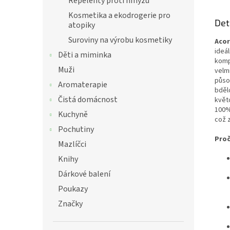
Repelenty proti hmyzu
Kosmetika a ekodrogerie pro
Det
atopiky
Suroviny na výrobu kosmetiky
Acor
ideál
Děti a miminka
komp
Muži
velm
půso
Aromaterapie
bděl
Čistá domácnost
květ
100%
Kuchyně
což 
Pochutiny
Proč
Mazlíčci
Knihy
Dárkové balení
Poukazy
Značky