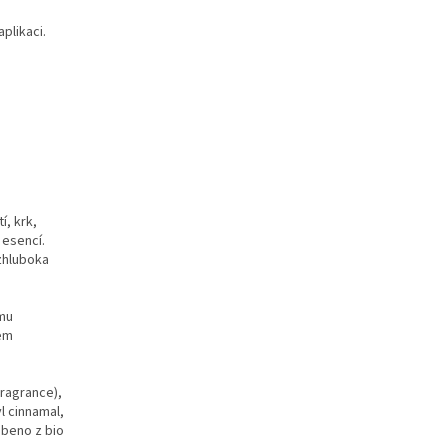
plikaci.
í, krk,
 esencí.
 zhluboka
ímu
hem
fragrance),
yl cinnamal,
obeno z bio