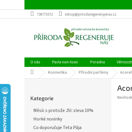
Přejít
na
obsah
736773372
eshop@prirodaregenerujenas.cz
O nás
Pavla non-toxic
Poradna
Věrnost
Domů
Kosmetika
Přírodní parfémy
Acorel
P
Acor
o
Přeskočit
s
Průměr
Neohod
Kategorie
kategorie
t
hodnoce
r
produkt
Měsíc s protože JSI: sleva 10%
a
je
Horké novinky
0,0
n
z
n
Co doporučuje Teta Pája
5