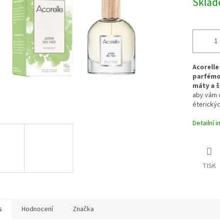
Skla
ek.
Acorelle
parfémo
máty a š
aby vám d
éterickýc
Detailní 
TISK
s
Hodnocení
Značka