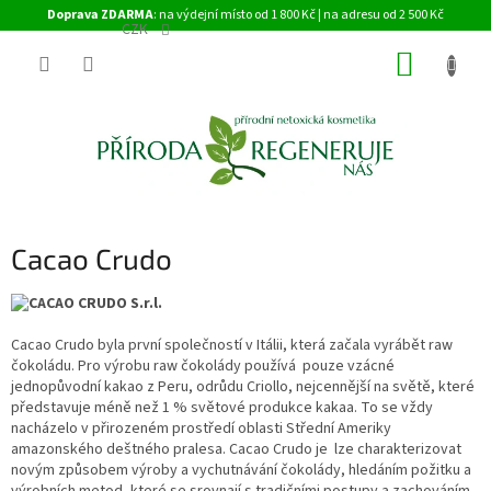
Přejít
Doprava ZDARMA
: na výdejní místo od 1 800 Kč | na adresu od 2 500 Kč
na
CZK
obsah
NÁKUP
KOŠÍK
Cacao Crudo
Cacao Crudo byla první společností v Itálii, která začala vyrábět raw
čokoládu. Pro výrobu raw čokolády používá pouze vzácné
jednopůvodní kakao z Peru, odrůdu Criollo, nejcennější na světě, které
představuje méně než 1 % světové produkce kakaa. To se vždy
nacházelo v přirozeném prostředí oblasti Střední Ameriky
amazonského deštného pralesa. Cacao Crudo je lze charakterizovat
novým způsobem výroby a vychutnávání čokolády, h
ledáním požitku a
výrobních metod, které se srovnají s tradičními postupy a z
achováním