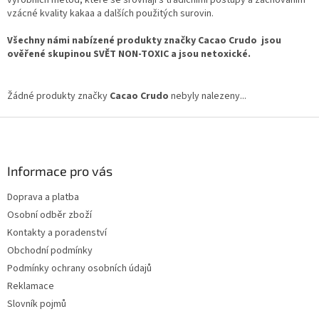
vzácné kvality kakaa a dalších použitých surovin.
Všechny námi nabízené produkty značky Cacao Crudo jsou
ověřené skupinou SVĚT NON-TOXIC a jsou netoxické.
Žádné produkty značky
Cacao Crudo
nebyly nalezeny...
Z
á
p
a
Informace pro vás
t
Doprava a platba
í
Osobní odběr zboží
Kontakty a poradenství
Obchodní podmínky
Podmínky ochrany osobních údajů
Reklamace
Slovník pojmů