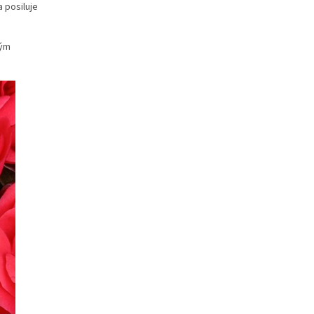
 posiluje
ným