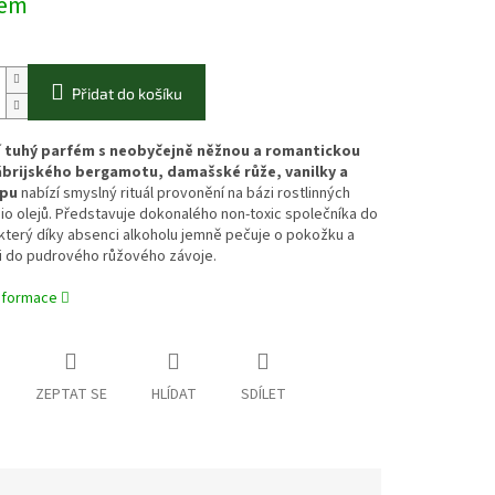
dem
Přidat do košíku
í
tuhý parfém s neobyčejně něžnou a romantickou
ábrijského bergamotu, damašské růže, vanilky a
opu
nabízí smyslný rituál provonění na bázi rostlinných
io olejů. Představuje dokonalého non-toxic společníka do
který díky absenci alkoholu jemně pečuje o pokožku a
ji do pudrového růžového závoje.
informace
ZEPTAT SE
HLÍDAT
SDÍLET