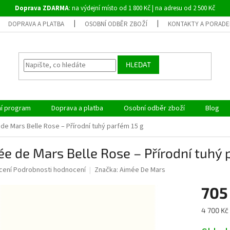
Doprava ZDARMA
: na výdejní místo od 1 800 Kč | na adresu od 2 500 Kč
DOPRAVA A PLATBA
OSOBNÍ ODBĚR ZBOŽÍ
KONTAKTY A PORADE
HLEDAT
ní program
Doprava a platba
Osobní odběr zboží
Blog
de Mars Belle Rose – Přírodní tuhý parfém 15 g
e de Mars Belle Rose – Přírodní tuhý 
né
cení
Podrobnosti hodnocení
Značka:
Aimée De Mars
ní
705
u
Měrná
4 700 Kč 
cena: