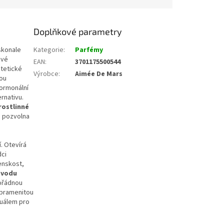
Doplňkové parametry
skonale
Kategorie
:
Parfémy
ové
EAN
:
3701175500544
tetické
Výrobce
:
Aimée De Mars
vou
ormonální
rnativu.
rostlinné
a pozvolna
. Otevírá
dci
enskost,
ovodu
ořádnou
í pramenitou
tuálem pro