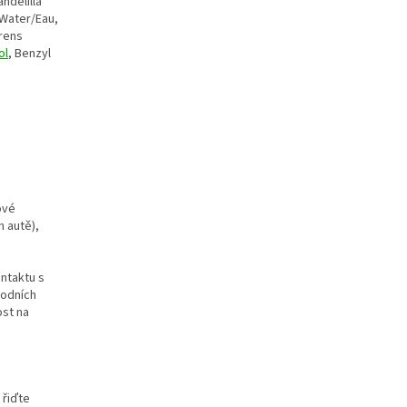
andelilla
Water/Eau,
rrens
ol
, Benzyl
ové
 autě),
ntaktu s
rodních
ost na
 řiďte