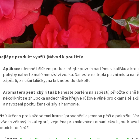
nejlépe produkt využít (Návod k použití):
Aplikace:
Jemně bříškem prstu zahřejte povrch parfému v kalíšku a krou
pohyby naberte malé množství vosku. Naneste na teplá pulzní místa na tě
zápěstí, za ušní lalůčky, na krk nebo do dekoltu.
Aromaterapeutický rituál:
Naneste parfém na zápěstí, přiložte dlaně 
několikrát se zhluboka nadechněte hřejivé růžové vůně pro okamžité zkli
a navození pocitu ženské síly a harmonie.
ití:
Určeno pro každodenní luxusní provonění a jemnou péči o pokožku. V
 všech věkových kategorií, zejména pro milovnice romantických, pudrových
ntních tónů růží.