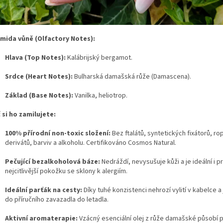
mida vůně (Olfactory Notes):
Hlava (Top Notes):
Kalábrijský bergamot.
Srdce (Heart Notes):
Bulharská damašská růže (Damascena).
Základ (Base Notes):
Vanilka, heliotrop.
 si ho zamilujete:
100% přírodní non-toxic složení:
Bez ftalátů, syntetických fixátorů, r
derivátů, barviv a alkoholu. Certifikováno Cosmos Natural.
Pečující bezalkoholová báze:
Nedráždí, nevysušuje kůži a je ideální i p
nejcitlivější pokožku se sklony k alergiím.
Ideální parťák na cesty:
Díky tuhé konzistenci nehrozí vylití v kabelce a 
do příručního zavazadla do letadla.
Aktivní aromaterapie:
Vzácný esenciální olej z růže damašské působí 