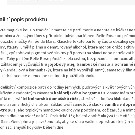
ailní popis produktu
vte magické kouzlo tradiční, hmatatelné parfumerie a nechte se hýčkat ne
antními a ženskými tóny s přírodním tuhým parfémem Belle Rose od prémi
couzské značky Aimée de Mars. Klasické tekuté parfémy často obsahují syn
ory, ftaláty, umělá pižma a denaturovaný alkohol, které mohou dráždit citli
žku, způsobovat pigmentové skvrny při pobytu na slunci nebo narušovat h
ém. Tuhý parfém Belle Rose přináší zcela čistou, bezpečnou a non-toxic alte
 základem je vyživující
bio jojobový olej, bambucké máslo a ochranné 
ky
(kandelilový a karnaubský), které na kůži vytvářejí jemný, sametový film 
ňují drahocenné esence bez nutnosti použití alkoholu.
 delikátní kompozice patří do rodiny jemných, pudrových a květinových vůní
iskřivým a radostným závanem
kalábrijského bergamotu
. V samotném sr
vétá majestátní
bulharská damašská růže
, která vůni dodává hlubokou ž
anci a romantický charakter. Základ tvoří sametově sladká
vanilka v dopr
otropu
s jeho typickým mandlovo-pudrovým podtónem, což zaručuje mim
ost a dlouhou výdrž na kůži. Praktické 15g balení v sobě ukrývá také vitáln
 Saint-Genulphe a je navrženo tak, aby se stalo vaším nepostradatelným ri
onizaci smyslů kdykoliv během dne.