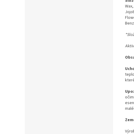
Slože
Wax,
Jojo
Flow
Benz
*Slo
Akti
Obsa
Ucho
tepl
kter
Upoz
očim
esen
malé
Země
Výro