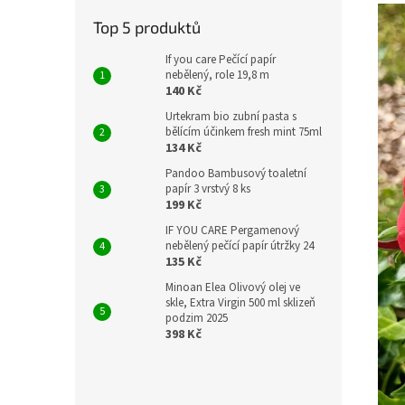
Top 5 produktů
If you care Pečící papír
nebělený, role 19,8 m
140 Kč
Urtekram bio zubní pasta s
bělícím účinkem fresh mint 75ml
134 Kč
Pandoo Bambusový toaletní
papír 3 vrstvý 8 ks
199 Kč
IF YOU CARE Pergamenový
nebělený pečící papír útržky 24
135 Kč
Minoan Elea Olivový olej ve
skle, Extra Virgin 500 ml sklizeň
podzim 2025
398 Kč