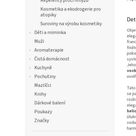
Repelenty proti hmyzu
Kosmetika a ekodrogerie pro
atopiky
Det
Suroviny na výrobu kosmetiky
Obje
Děti a miminka
eleg
Muži
fran
fixát
Aromaterapie
poko
Čistá domácnost
syst
Jeho
Kuchyně
vos
Pochutiny
uvol
Mazlíčci
Tato
Knihy
se j
rozk
Dárkové balení
eleg
heli
Poukazy
útuln
Značky
vodu
harm