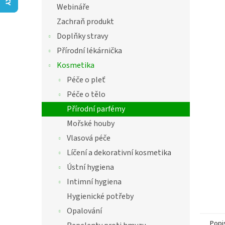
í
Webináře
hvězdič
p
Zachraň produkt
a
n
Doplňky stravy
e
Přírodní lékárnička
l
Kosmetika
Péče o pleť
Péče o tělo
Přírodní parfémy
Mořské houby
Vlasová péče
Líčení a dekorativní kosmetika
Ústní hygiena
Intimní hygiena
Hygienické potřeby
Opalování
Popi