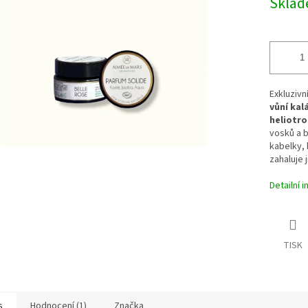
Skla
ek.
Exkluzivn
vůní kal
heliotr
vosků a b
kabelky, 
zahaluje 
Detailní 
TISK
s
Hodnocení (1)
Značka