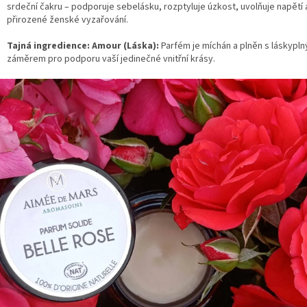
srdeční čakru – podporuje sebelásku, rozptyluje úzkost, uvolňuje napětí a
přirozené ženské vyzařování.
Tajná ingredience: Amour (Láska):
Parfém je míchán a plněn s láskypl
záměrem pro podporu vaší jedinečné vnitřní krásy.