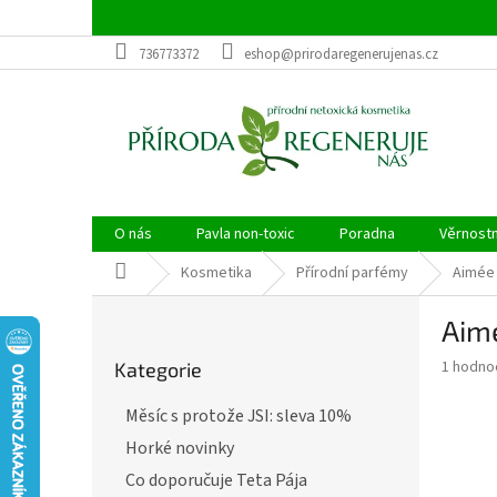
Přejít
na
obsah
736773372
eshop@prirodaregenerujenas.cz
O nás
Pavla non-toxic
Poradna
Věrnost
Domů
Kosmetika
Přírodní parfémy
Aimée 
P
Aimé
o
Přeskočit
s
Průměr
1 hodno
Kategorie
kategorie
t
hodnoce
r
produkt
Měsíc s protože JSI: sleva 10%
a
je
Horké novinky
5,0
n
z
n
Co doporučuje Teta Pája
5