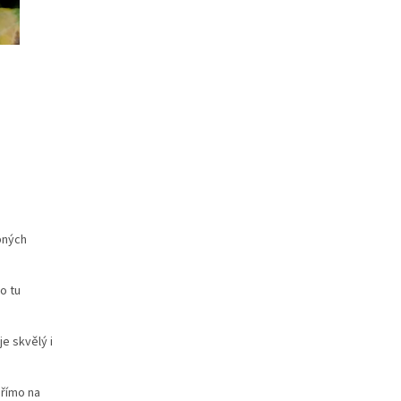
opných
ro tu
je skvělý i
přímo na