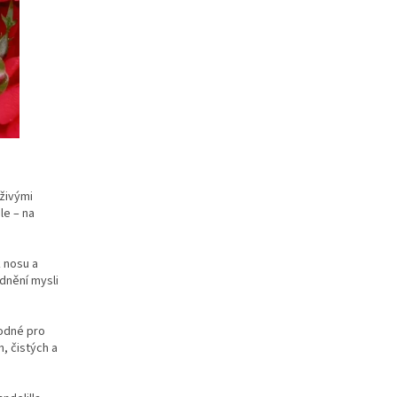
živými
le – na
k nosu a
dnění mysli
hodné pro
, čistých a