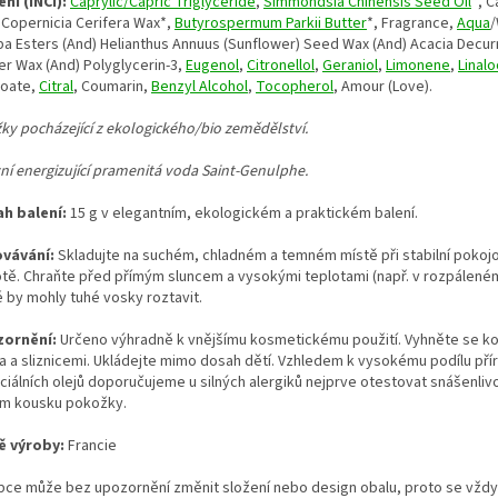
ní (INCI):
Caprylic/Capric Triglyceride
,
Simmondsia Chinensis Seed Oil
*, C
 Copernicia Cerifera Wax*,
Butyrospermum Parkii Butter
*, Fragrance,
Aqua
/
ba Esters (And) Helianthus Annuus (Sunflower) Seed Wax (And) Acacia Decu
er Wax (And) Polyglycerin-3,
Eugenol
,
Citronellol
,
Geraniol
,
Limonene
,
Linalo
oate,
Citral
, Coumarin,
Benzyl Alcohol
,
Tocopherol
, Amour (Love).
žky pocházející z ekologického/bio zemědělství.
vní energizující pramenitá voda Saint-Genulphe.
h balení:
15 g v elegantním, ekologickém a praktickém balení.
vávání:
Skladujte na suchém, chladném a temném místě při stabilní pokoj
otě. Chraňte před přímým sluncem a vysokými teplotami (např. v rozpáleném
é by mohly tuhé vosky roztavit.
ornění:
Určeno výhradně k vnějšímu kosmetickému použití. Vyhněte se ko
a a sliznicemi. Ukládejte mimo dosah dětí. Vzhledem k vysokému podílu pří
ciálních olejů doporučujeme u silných alergiků nejprve otestovat snášenliv
m kousku pokožky.
 výroby:
Francie
bce může bez upozornění změnit složení nebo design obalu, proto se vždy