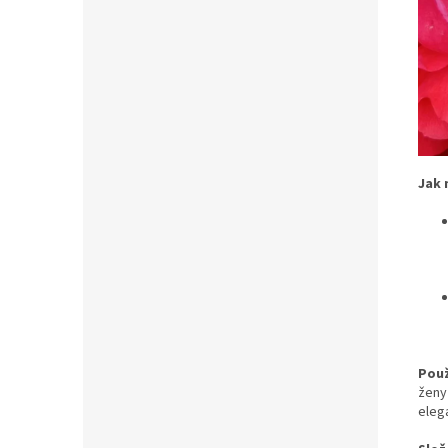
Jak 
Použ
ženy
elega