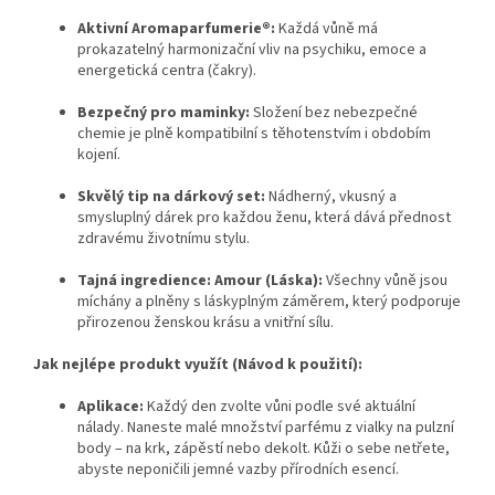
Aktivní Aromaparfumerie®:
Každá vůně má
prokazatelný harmonizační vliv na psychiku, emoce a
energetická centra (čakry).
Bezpečný pro maminky:
Složení bez nebezpečné
chemie je plně kompatibilní s těhotenstvím i obdobím
kojení.
Skvělý tip na dárkový set:
Nádherný, vkusný a
smysluplný dárek pro každou ženu, která dává přednost
zdravému životnímu stylu.
Tajná ingredience: Amour (Láska):
Všechny vůně jsou
míchány a plněny s láskyplným záměrem, který podporuje
přirozenou ženskou krásu a vnitřní sílu.
Jak nejlépe produkt využít (Návod k použití):
Aplikace:
Každý den zvolte vůni podle své aktuální
nálady. Naneste malé množství parfému z vialky na pulzní
body – na krk, zápěstí nebo dekolt. Kůži o sebe netřete,
abyste neponičili jemné vazby přírodních esencí.