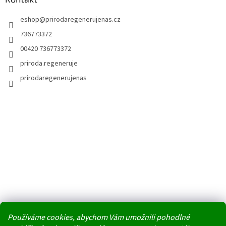
eshop
@
prirodaregenerujenas.cz
736773372
00420 736773372
priroda.regeneruje
prirodaregenerujenas
Používáme cookies, abychom Vám umožnili pohodlné