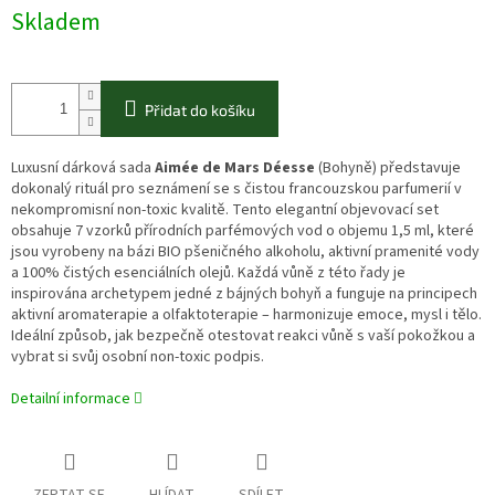
Skladem
Přidat do košíku
Luxusní dárková sada
Aimée de Mars Déesse
(Bohyně) představuje
dokonalý rituál pro seznámení se s čistou francouzskou parfumerií v
nekompromisní non-toxic kvalitě. Tento elegantní objevovací set
obsahuje 7 vzorků přírodních parfémových vod o objemu 1,5 ml, které
jsou vyrobeny na bázi BIO pšeničného alkoholu, aktivní pramenité vody
a 100% čistých esenciálních olejů. Každá vůně z této řady je
inspirována archetypem jedné z bájných bohyň a funguje na principech
aktivní aromaterapie a olfaktoterapie – harmonizuje emoce, mysl i tělo.
Ideální způsob, jak bezpečně otestovat reakci vůně s vaší pokožkou a
vybrat si svůj osobní non-toxic podpis.
Detailní informace