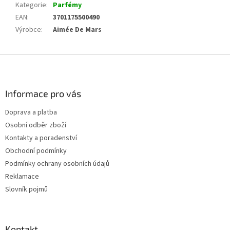
Kategorie
:
Parfémy
EAN
:
3701175500490
Výrobce
:
Aimée De Mars
Z
á
p
a
Informace pro vás
t
Doprava a platba
í
Osobní odběr zboží
Kontakty a poradenství
Obchodní podmínky
Podmínky ochrany osobních údajů
Reklamace
Slovník pojmů
Kontakt