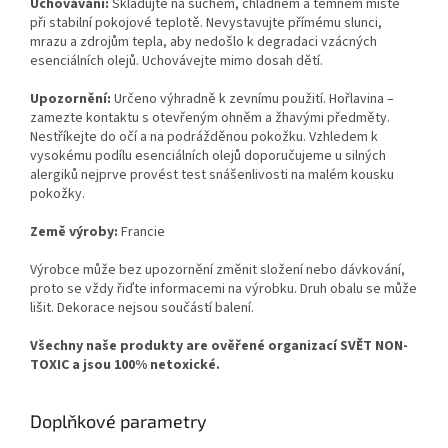
Uchovávání:
Skladujte na suchém, chladném a temném místě
při stabilní pokojové teplotě. Nevystavujte přímému slunci,
mrazu a zdrojům tepla, aby nedošlo k degradaci vzácných
esenciálních olejů. Uchovávejte mimo dosah dětí.
Upozornění:
Určeno výhradně k zevnímu použití. Hořlavina –
zamezte kontaktu s otevřeným ohněm a žhavými předměty.
Nestříkejte do očí a na podrážděnou pokožku. Vzhledem k
vysokému podílu esenciálních olejů doporučujeme u silných
alergiků nejprve provést test snášenlivosti na malém kousku
pokožky.
Země výroby:
Francie
Výrobce
může bez upozornění změnit složení nebo dávkování,
proto se vždy řiďte informacemi na výrobku. Druh obalu se může
lišit. Dekorace nejsou součástí balení.
Všechny naše produkty
are ověřené organizací SVĚT NON-
TOXIC a jsou 100% netoxické.
Doplňkové parametry