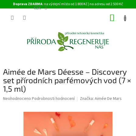
Přejít
Doprava ZDARMA
: na výdejní místo od 1 800 Kč | na adresu od 2 500 Kč
na
CZK
obsah
NÁKUP
KOŠÍK
Aimée de Mars Déesse – Discovery
set přírodních parfémových vod (7 ×
1,5 ml)
Průměrné
Neohodnoceno
Podrobnosti hodnocení
Značka:
Aimée De Mars
hodnocení
produktu
je
0,0
z
5