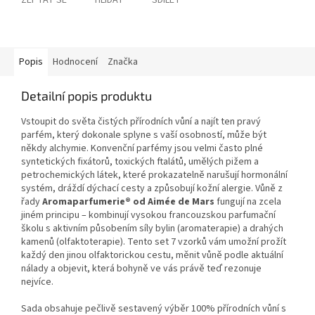
ZEPTAT SE
HLÍDAT
SDÍLET
Popis
Hodnocení
Značka
Detailní popis produktu
Vstoupit do světa čistých přírodních vůní a najít ten pravý
parfém, který dokonale splyne s vaší osobností, může být
někdy alchymie. Konvenční parfémy jsou velmi často plné
syntetických fixátorů, toxických ftalátů, umělých pižem a
petrochemických látek, které prokazatelně narušují hormonální
systém, dráždí dýchací cesty a způsobují kožní alergie. Vůně z
řady
Aromaparfumerie® od Aimée de Mars
fungují na zcela
jiném principu – kombinují vysokou francouzskou parfumační
školu s aktivním působením síly bylin (aromaterapie) a drahých
kamenů (olfaktoterapie). Tento set 7 vzorků vám umožní prožít
každý den jinou olfaktorickou cestu, měnit vůně podle aktuální
nálady a objevit, která bohyně ve vás právě teď rezonuje
nejvíce.
Sada obsahuje pečlivě sestavený výběr 100% přírodních vůní s