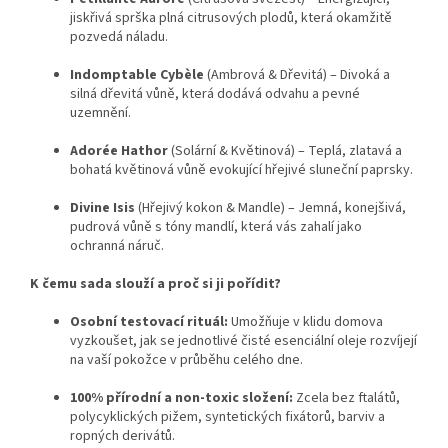
jiskřivá sprška plná citrusových plodů, která okamžitě
pozvedá náladu.
Indomptable Cybèle
(Ambrová & Dřevitá) – Divoká a
silná dřevitá vůně, která dodává odvahu a pevné
uzemnění.
Adorée Hathor
(Solární & Květinová) – Teplá, zlatavá a
bohatá květinová vůně evokující hřejivé sluneční paprsky.
Divine Isis
(Hřejivý kokon & Mandle) – Jemná, konejšivá,
pudrová vůně s tóny mandlí, která vás zahalí jako
ochranná náruč.
K čemu sada slouží a proč si ji pořídit?
Osobní testovací rituál:
Umožňuje v klidu domova
vyzkoušet, jak se jednotlivé čisté esenciální oleje rozvíjejí
na vaší pokožce v průběhu celého dne.
100% přírodní a non-toxic složení:
Zcela bez ftalátů,
polycyklických pižem, syntetických fixátorů, barviv a
ropných derivátů.