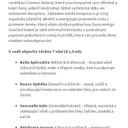
certifikací Cosmos Natural, které jsou bezpečné i pro těhotné a
kojící ženy, jelikož neobsahují žádné syntetické látky ani
endokrinní disruptory. Základem každé kompozice je čistý
organický pšeničný alkohol a energizující pramenitá voda z
pramene Aimée, která vůním dodává jedinečnou živou energii.
Součástí balení je také informační brožurka s podrobným
popisem jednotlivých vonných profilů, která vás provede tímto
rituálem sebeobjevování.
V sadě objevíte těchto 7 vůní (á 1,5 ml):
Belle Aphrodite
(Něžná & Květinová) – Smyslná vůně
růžových lístků, malin a hřejivé vanilky, která podporuje
sebelásku a harmonii.
Douce Ophélia
(Sluneční svěžest) – Jasná, svěží a
povzbuzující kompozice se solárními tóny pro radost ze
života.
Sensuelle Sulis
(Orientální balzám) – Hřejivá, mystická a
obklopující vůně s podmanivými tóny šafránu, kadidla a
pačuli.
Pétillante Aurore
(Citrusová svěžest) – Energizující,