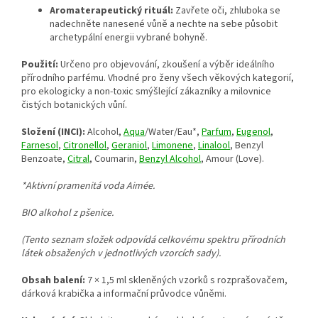
Aromaterapeutický rituál:
Zavřete oči, zhluboka se
nadechněte nanesené vůně a nechte na sebe působit
archetypální energii vybrané bohyně.
Použití:
Určeno pro objevování, zkoušení a výběr ideálního
přírodního parfému. Vhodné pro ženy všech věkových kategorií,
pro ekologicky a non-toxic smýšlející zákazníky a milovnice
čistých botanických vůní.
Složení (INCI):
Alcohol,
Aqua
/Water/Eau*,
Parfum
,
Eugenol
,
Farnesol
,
Citronellol
,
Geraniol
,
Limonene
,
Linalool
, Benzyl
Benzoate,
Citral
, Coumarin,
Benzyl Alcohol
, Amour (Love).
*Aktivní pramenitá voda Aimée.
BIO alkohol z pšenice.
(Tento seznam složek odpovídá celkovému spektru přírodních
látek obsažených v jednotlivých vzorcích sady).
Obsah balení:
7 × 1,5 ml skleněných vzorků s rozprašovačem,
dárková krabička a informační průvodce vůněmi.