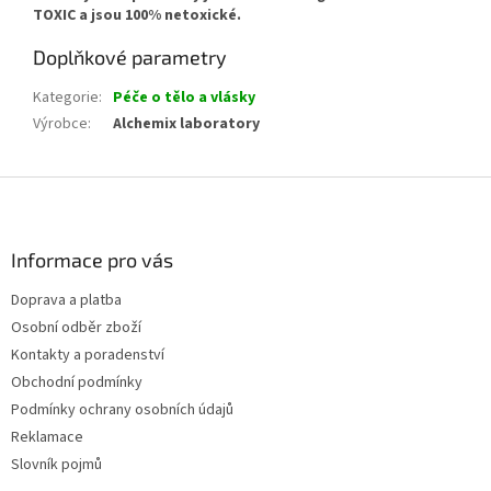
TOXIC a jsou 100% netoxické.
Doplňkové parametry
Kategorie
:
Péče o tělo a vlásky
Výrobce
:
Alchemix laboratory
Z
á
p
a
Informace pro vás
t
Doprava a platba
í
Osobní odběr zboží
Kontakty a poradenství
Obchodní podmínky
Podmínky ochrany osobních údajů
Reklamace
Slovník pojmů