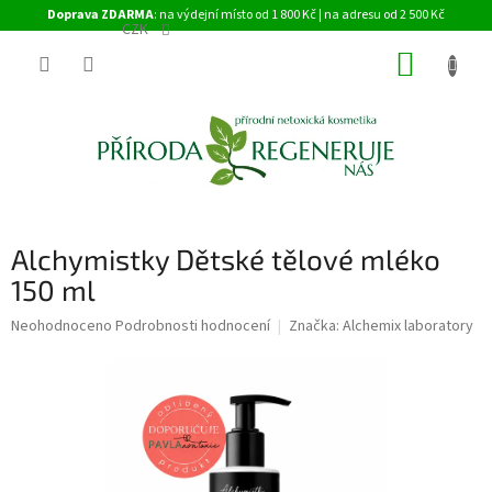
Přejít
Doprava ZDARMA
: na výdejní místo od 1 800 Kč | na adresu od 2 500 Kč
na
CZK
obsah
NÁKUP
KOŠÍK
Alchymistky Dětské tělové mléko
150 ml
Průměrné
Neohodnoceno
Podrobnosti hodnocení
Značka:
Alchemix laboratory
hodnocení
produktu
je
0,0
z
5
hvězdiček.