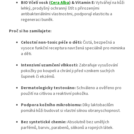
BIO Včelí vosk (
Cera Alba
) & Vitamin E:
Vytvářejí na kůži
lehký, prodyšný ochranný štít s přirozenými
antibakteriálními vlastnostmi, podporují elasticitu a
regeneraci buněk.
Proč si ho zamilujete:
Celostní non-toxic péče o děti:
Čistá, bezpečná a
vysoce funkční receptura navržená speciálně pro miminka
a děti.
Intenzivní uzamčení vlhkosti:
Zabraňuje vysušování
pokožky po koupeli a chrání ji před vznikem suchých
šupinek či ekzémů.
Dermatologicky testováno:
Schváleno a ověřeno pro
použití na citlivou a reaktivní pokožku.
Podpora kožního mikrobiomu:
Díky laktobacilům
pomáhá kůži budovat si vlastní silnou obranyschopnost.
Bez syntetické chemie:
Absolutně bez umělých
parfémů, barviv, parabenů, silikonů a ropných látek.