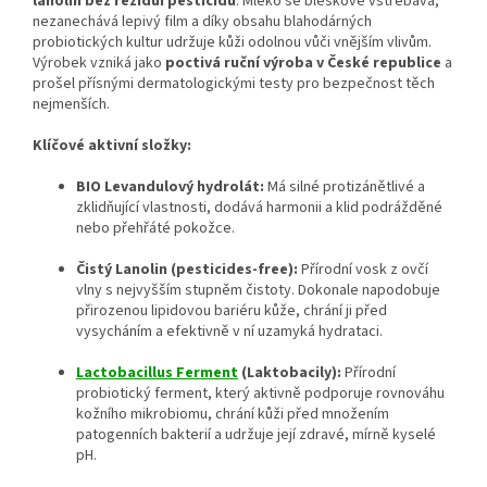
lanolin bez reziduí pesticidů
. Mléko se bleskově vstřebává,
nezanechává lepivý film a díky obsahu blahodárných
probiotických kultur udržuje kůži odolnou vůči vnějším vlivům.
Výrobek vzniká jako
poctivá ruční výroba v České republice
a
prošel přísnými dermatologickými testy pro bezpečnost těch
nejmenších.
Klíčové aktivní složky:
BIO Levandulový hydrolát:
Má silné protizánětlivé a
zklidňující vlastnosti, dodává harmonii a klid podrážděné
nebo přehřáté pokožce.
Čistý Lanolin (pesticides-free):
Přírodní vosk z ovčí
vlny s nejvyšším stupněm čistoty. Dokonale napodobuje
přirozenou lipidovou bariéru kůže, chrání ji před
vysycháním a efektivně v ní uzamyká hydrataci.
Lactobacillus Ferment
(Laktobacily):
Přírodní
probiotický ferment, který aktivně podporuje rovnováhu
kožního mikrobiomu, chrání kůži před množením
patogenních bakterií a udržuje její zdravé, mírně kyselé
pH.