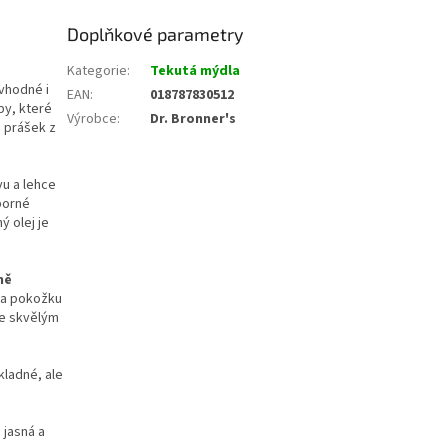
Doplňkové parametry
Kategorie
:
Tekutá mýdla
 vhodné i
EAN
:
018787830512
by, které
Výrobce
:
Dr. Bronner's
o prášek z
u a lehce
ýborné
ný olej je
ně
na pokožku
je skvělým
kladné, ale
 jasná a