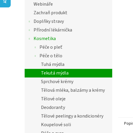
í
z
Webináře
5
p
Zachraň produkt
hvězdič
a
n
Doplňky stravy
e
Přírodní lékárnička
l
Kosmetika
Péče o pleť
Péče o tělo
Tuhá mýdla
Tekutá mýdla
Sprchové krémy
Tělová mléka, balzámy a krémy
Tělové oleje
Deodoranty
Tělové peelingy a kondicionéry
Popi
Koupelové soli