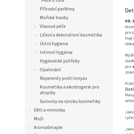
Péče o ruce
Přírodní parfémy
Det
Mořské houby
DR. 
Vlasová péče
levan
pro 
Líčení a dekorativní kosmetika
mají 
Ústní hygiena
shik
Intimní hygiena
Mýdl
Hygienické potřeby
slad
pro
Opalování
znám
Repelenty proti hmyzu
Práš
Kosmetika a ekodrogerie pro
čist
atopiky
hlav
anti
Suroviny na výrobu kosmetiky
Děti a miminka
Jako
i př
Muži
Aromaterapie
Jako