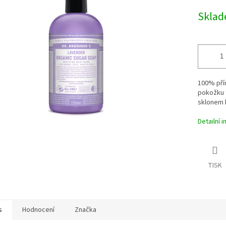
cena:
Skla
ek.
100% přír
pokožku t
sklonem 
Detailní 
TISK
s
Hodnocení
Značka