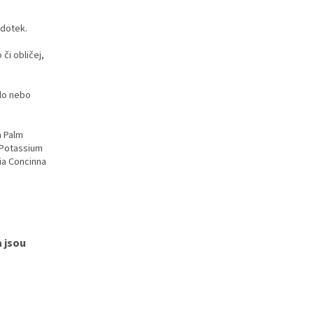
dotek.
i obličej,
lo nebo
m Palm
 Potassium
cia Concinna
 jsou