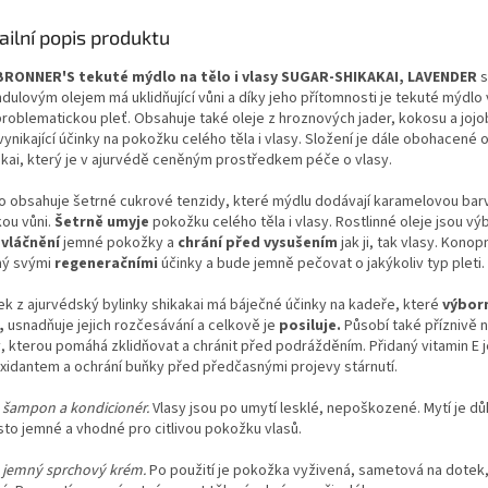
ailní popis produktu
BRONNER'S tekuté mýdlo na tělo i vlasy SUGAR-SHIKAKAI, LAVENDER
s
dulovým olejem má uklidňující vůni a díky jeho přítomnosti je tekuté mýdlo
problematickou pleť. Obsahuje také oleje z hroznových jader, kokosu a jojo
vynikající účinky na pokožku celého těla i vlasy. Složení je dále obohacené 
akai, který je v ajurvédě ceněným prostředkem péče o vlasy.
o obsahuje šetrné cukrové tenzidy, které mýdlu dodávají karamelovou barv
kou vůni.
Šetrně umyje
pokožku celého těla i vlasy. Rostlinné oleje jsou v
zvláčnění
jemné pokožky a
chrání před vysušením
jak ji, tak vlasy. Konop
ý svými
regeneračními
účinky a bude jemně pečovat o jakýkoliv typ pleti.
ek z ajurvédský bylinky shikakai má báječné účinky na kadeře, které
výbor
í,
usnadňuje jejich rozčesávání a celkově je
posiluje.
Působí také příznivě 
y, kterou pomáhá zklidňovat a chránit před podrážděním. Přidaný vitamin E 
oxidantem a ochrání buňky před předčasnými projevy stárnutí.
 šampon a kondicionér.
Vlasy jsou po umytí lesklé, nepoškozené. Mytí je dů
esto jemné a vhodné pro citlivou pokožku vlasů.
 jemný sprchový krém.
Po použití je pokožka vyživená, sametová na dotek,