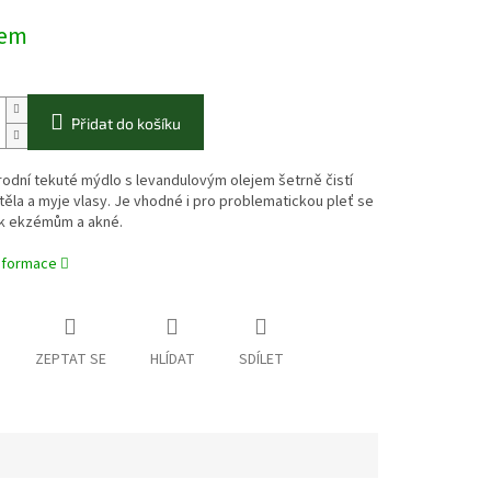
dem
Přidat do košíku
odní tekuté mýdlo s levandulovým olejem šetrně čistí
ěla a myje vlasy. Je vhodné i pro problematickou pleť se
k ekzémům a akné.
informace
ZEPTAT SE
HLÍDAT
SDÍLET