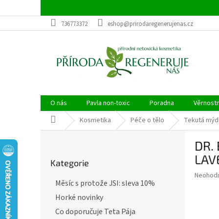
Přejít
na
obsah
736773372
eshop@prirodaregenerujenas.cz
O nás
Pavla non-toxic
Poradna
Věrnost
Domů
Kosmetika
Péče o tělo
Tekutá mýd
P
DR. 
o
Přeskočit
s
LAV
Kategorie
kategorie
t
Průměr
Neohod
r
Měsíc s protože JSI: sleva 10%
hodnoce
a
produkt
Horké novinky
n
je
n
Co doporučuje Teta Pája
0,0