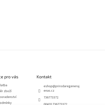
e pro vás
Kontakt
latba
eshop
@
prirodaregeneruj
enas.cz
ěr zboží
poradenství
736773372
podmínky
00420 736773372