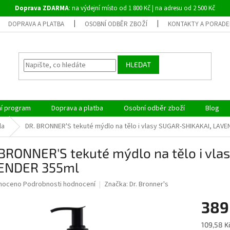
Doprava ZDARMA
: na výdejní místo od 1 800 Kč | na adresu od 2 500 Kč
DOPRAVA A PLATBA
OSOBNÍ ODBĚR ZBOŽÍ
KONTAKTY A PORADE
HLEDAT
ní program
Doprava a platba
Osobní odběr zboží
Blog
la
DR. BRONNER'S tekuté mýdlo na tělo i vlasy SUGAR-SHIKAKAI, LAV
BRONNER'S tekuté mýdlo na tělo i vl
ENDER 355ml
né
noceno
Podrobnosti hodnocení
Značka:
Dr. Bronner's
ní
389
u
Měrná
109,58 K