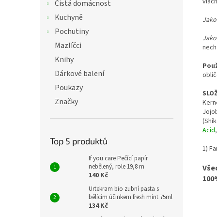
vláč
Čistá domácnost
Kuchyně
Jako
Pochutiny
Jako 
Mazlíčci
nech
Knihy
Použ
Dárkové balení
obli
Poukazy
SLOŽ
Značky
Kern
Jojob
(Shi
Acid
Top 5 produktů
1) Fa
If you care Pečící papír
nebělený, role 19,8 m
Vše
140 Kč
100
Urtekram bio zubní pasta s
bělícím účinkem fresh mint 75ml
134 Kč