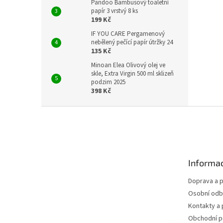
Pandoo Bambusový toaletní
papír 3 vrstvý 8 ks
199 Kč
IF YOU CARE Pergamenový
nebělený pečící papír útržky 24
135 Kč
Minoan Elea Olivový olej ve
skle, Extra Virgin 500 ml sklizeň
podzim 2025
398 Kč
Z
á
p
a
t
Informac
í
Doprava a p
Osobní odb
Kontakty a 
Obchodní 