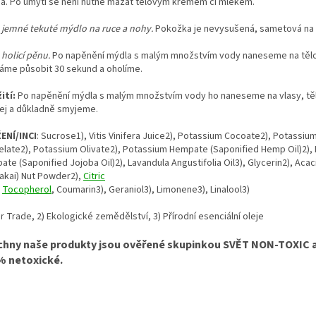
ná. Po umytí se není nutné mazat tělovým krémem či mlékem.
 jemné tekuté mýdlo na ruce a nohy.
Pokožka je nevysušená, sametová na 
holicí pěnu.
Po napěnění mýdla s malým množstvím vody naneseme na tělo č
áme působit 30 sekund a oholíme.
ití:
Po napěnění mýdla s malým množstvím vody ho naneseme na vlasy, tě
čej a důkladně smyjeme.
ENÍ/INCI
: Sucrose1), Vitis Vinifera Juice2), Potassium Cocoate2), Potassiu
elate2), Potassium Olivate2), Potassium Hempate (Saponified Hemp Oil)2),
ate (Saponified Jojoba Oil)2), Lavandula Angustifolia Oil3), Glycerin2), Aca
kakai) Nut Powder2),
Citric
,
Tocopherol
, Coumarin3), Geraniol3), Limonene3), Linalool3)
ir Trade, 2) Ekologické zemědělství, 3) Přírodní esenciální oleje
chny naše produkty jsou ověřené skupinkou SVĚT NON-TOXIC a
% netoxické.