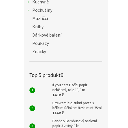
Kuchyně
Pochutiny
Mazlíčci
Knihy
Dárkové balení
Poukazy
Značky
Top 5 produktů
If you care Pečící papír
nebělený, role 19,8 m
140 Kč
Urtekram bio zubní pasta s
bělícím účinkem fresh mint 75ml
134 Kč
Pandoo Bambusový toaletní
papír 3 vrstvý 8 ks