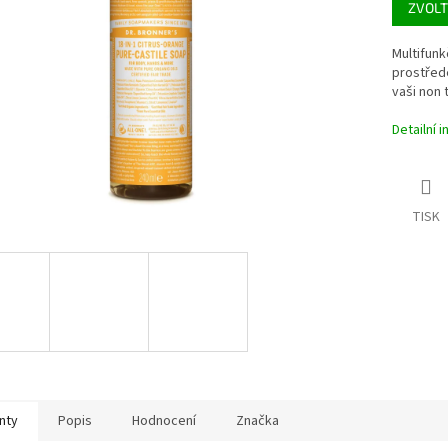
ZVOLT
ek.
Multifunk
prostřed
vaši non 
Detailní 
TISK
nty
Popis
Hodnocení
Značka