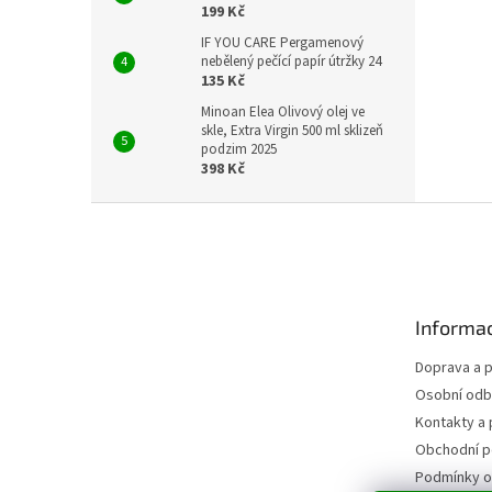
199 Kč
IF YOU CARE Pergamenový
nebělený pečící papír útržky 24
135 Kč
Minoan Elea Olivový olej ve
skle, Extra Virgin 500 ml sklizeň
podzim 2025
398 Kč
Z
á
p
a
t
Informac
í
Doprava a p
Osobní odb
Kontakty a 
Obchodní 
Podmínky o