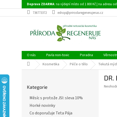
Přejít
Doprava ZDARMA
: na výdejní místo od 1 800 Kč | na adresu od
na
obsah
736773372
eshop@prirodaregenerujenas.cz
O nás
Pavla non-toxic
Poradna
Věrnost
Domů
Kosmetika
Péče o tělo
Tekutá mýd
P
DR.
o
Přeskočit
s
Průměr
Neohod
Kategorie
kategorie
t
hodnoce
r
produkt
Měsíc s protože JSI: sleva 10%
a
je
Horké novinky
0,0
n
z
n
Co doporučuje Teta Pája
5