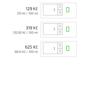
Do košíku
129 Kč
Měrná
215 Kč / 100 ml
cena:
Do košíku
319 Kč
Měrná
132,92 Kč / 100 ml
cena:
Do košíku
625 Kč
Měrná
66,14 Kč / 100 ml
cena: