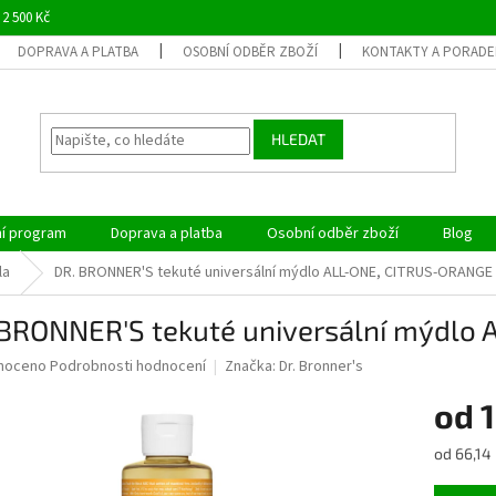
 2 500 Kč
DOPRAVA A PLATBA
OSOBNÍ ODBĚR ZBOŽÍ
KONTAKTY A PORADE
HLEDAT
ní program
Doprava a platba
Osobní odběr zboží
Blog
la
DR. BRONNER'S tekuté universální mýdlo ALL-ONE, CITRUS-ORANGE
 BRONNER'S tekuté universální mýdlo
né
noceno
Podrobnosti hodnocení
Značka:
Dr. Bronner's
ní
od
1
u
Měrná
od 66,14 
cena: