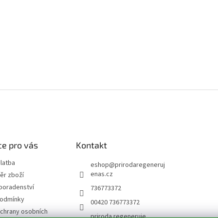
e pro vás
Kontakt
latba
eshop
@
prirodaregeneruj
enas.cz
ěr zboží
poradenství
736773372
podmínky
00420 736773372
chrany osobních
priroda.regeneruje