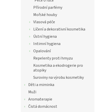
Péče o ruce
Přírodní parfémy
Mořské houby
Vlasová péče
Líčení a dekorativní kosmetika
Ústní hygiena
Intimní hygiena
Opalování
Repelenty proti hmyzu
Kosmetika a ekodrogerie pro
atopiky
Suroviny na výrobu kosmetiky
Děti a miminka
Muži
Aromaterapie
Čistá domácnost