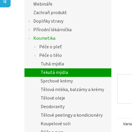
í
Webináře
hvězdič
p
Zachraň produkt
a
n
Doplňky stravy
e
Přírodní lékárnička
l
Kosmetika
Péče o pleť
Péče o tělo
Tuhá mýdla
Tekutá mýdla
Sprchové krémy
Tělová mléka, balzámy a krémy
Tělové oleje
Deodoranty
Tělové peelingy a kondicionéry
Koupelové soli
Varia