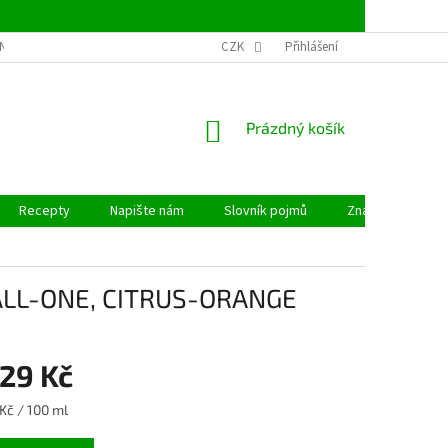
NSTVÍ
OBCHODNÍ PODMÍNKY
CZK
PODMÍNKY OCHRANY OSOBNÍCH ÚDAJ
Přihlášení
NÁKUPNÍ
Prázdný košík
KOŠÍK
Recepty
Napište nám
Slovník pojmů
Značky
 ALL-ONE, CITRUS-ORANGE
29 Kč
Kč / 100 ml