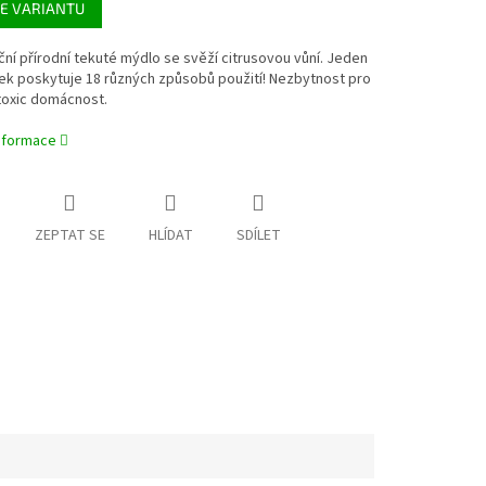
E VARIANTU
ční přírodní tekuté mýdlo se svěží citrusovou vůní. Jeden
ek poskytuje 18 různých způsobů použití! Nezbytnost pro
toxic domácnost.
informace
ZEPTAT SE
HLÍDAT
SDÍLET