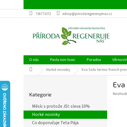
Přejít
na
obsah
736773372
eshop@prirodaregenerujenas.cz
O nás
Pavla non-toxic
Poradna
Věrnost
Domů
Horké novinky
Eva Solo termo french pres
P
Eva 
o
Přeskočit
s
Průměr
Neohod
Kategorie
kategorie
t
hodnoce
r
produkt
Měsíc s protože JSI: sleva 10%
a
je
Horké novinky
0,0
n
z
n
Co doporučuje Teta Pája
5