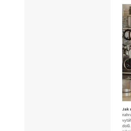
Jak 
nahr
vytá
dolů