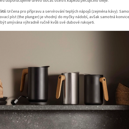
jeti doporučujeme dřevo občas ošetřit kapkou pečujícího oleje.
ití:
Určena pro přípravu a servírování teplých nápojů (zejména kávy). Sam
čovací píst (the plunger) je vhodný do myčky nádobí, avšak samotná konvice 
 být umývána výhradně ručně kvůli své dubové rukojeti.