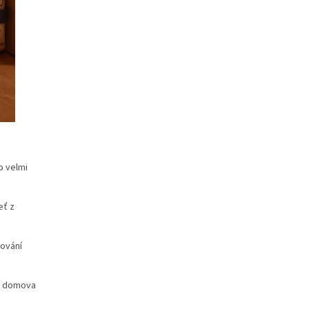
o velmi
eť z
rování
lí domova