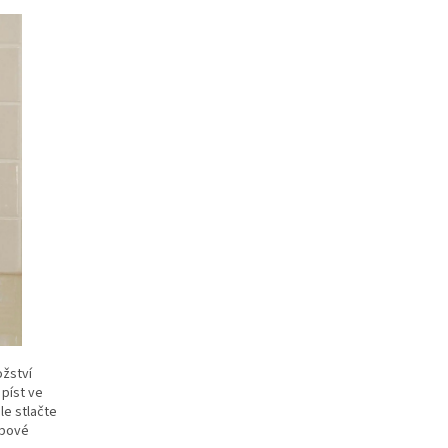
žství
 píst ve
le stlačte
ubové