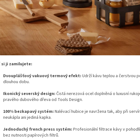
 si ji zamilujete:
Dvouplášťový vakuový termový efekt:
Udrží kávu teplou a čerstvou p
dlouhou dobu.
Ikonický severský design:
Čistá nerezová ocel doplněná o luxusní rukoj
pravého dubového dřeva od Tools Design.
100% bezkapavý systém:
Nalévací hubice je navržena tak, aby při serví
neukápla ani jediná kapka.
Jednoduchý french press systém:
Profesionální filtrace kávy v pohod
bez nutnosti papírových filtrů.