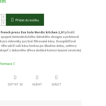
dem
Přidat do košíku
french press Eva Solo Nordic kitchen 1,0 l
přináší
 spojení minimalistického dánského designu a prémiové
i pro milovníky poctivé filtrované kávy. Dvouplášťové
tělo udrží vaši kávu horkou po dlouhou dobu, zatímco
ukojeť z dubového dřeva dodává konvici luxusní severský
informace
ZEPTAT SE
HLÍDAT
SDÍLET