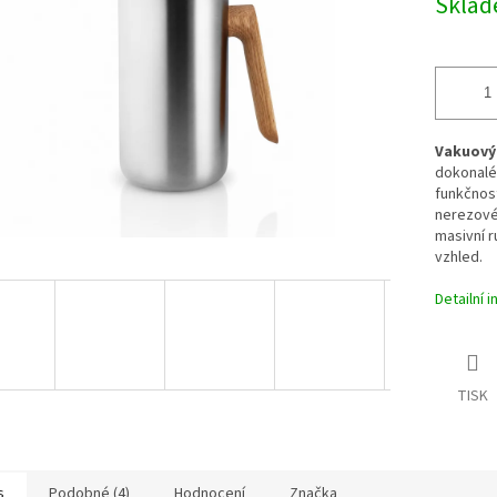
Skla
ek.
Vakuový 
dokonalé
funkčnost
nerezové 
masivní r
vzhled.
Detailní 
TISK
s
Podobné (4)
Hodnocení
Značka