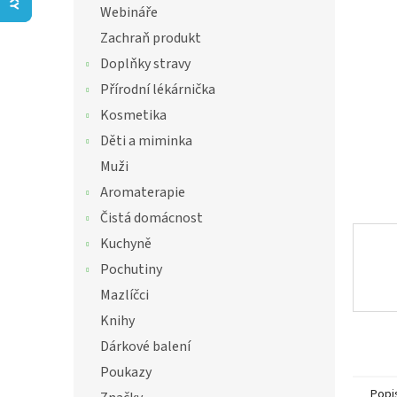
í
Webináře
hvězdič
p
Zachraň produkt
a
n
Doplňky stravy
e
Přírodní lékárnička
l
Kosmetika
Děti a miminka
Muži
Aromaterapie
Čistá domácnost
Kuchyně
Pochutiny
Mazlíčci
Knihy
Dárkové balení
Poukazy
Popi