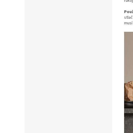
ruko
Použ
stla
musí