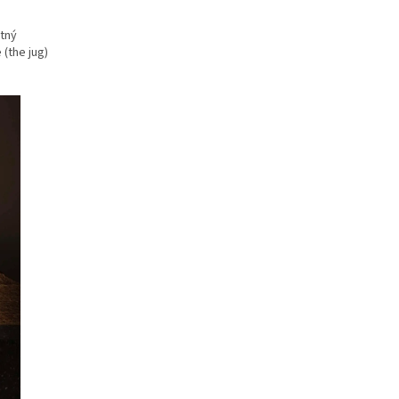
otný
(the jug)