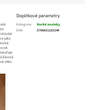
Doplňkové parametry
nské
Kategorie
:
Horké novinky
ími
EAN
:
5706631182249
rvírování
ce jako
omická
oceli.
 zaručuje
etá kávová
ové sítko