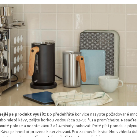
nejlépe produkt využít:
Do předehřáté konvice nasypte požadované mno
ubo mleté kávy, zalijte horkou vodou (cca 92–95 °C) a promíchejte. Nasaďte
hnuté poloze a nechte kávu 3 až 4 minuty louhovat. Poté píst pomalu a plynu
. Káva je ihned připravena k servírování. Pro zachování krásného vzhledu d