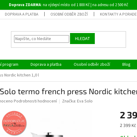
Doprava ZDARMA
: na výdejní místo od 1 800 Kč | na adresu od 2 500 Kč
DOPRAVA A PLATBA
OSOBNÍ ODBĚR ZBOŽÍ
KONTAKTY A PORADE
HLEDAT
ní program
Doprava a platba
Osobní odběr zboží
Blog
s Nordic kitchen 1,0 l
Solo termo french press Nordic kitchen
né
noceno
Podrobnosti hodnocení
Značka:
Eva Solo
ní
2 3
u
Měrná
2 399 Kč 
cena: