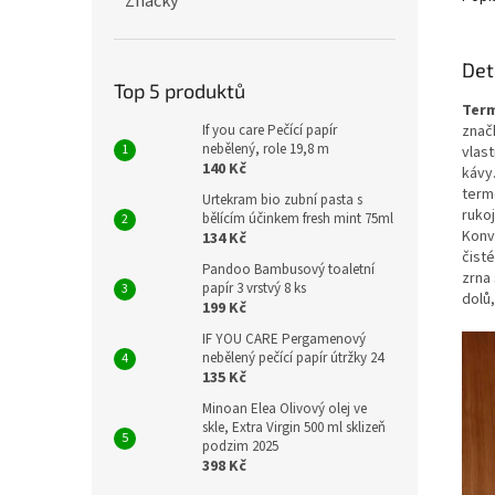
Značky
Det
Top 5 produktů
Term
If you care Pečící papír
znač
nebělený, role 19,8 m
vlas
140 Kč
kávy
term
Urtekram bio zubní pasta s
ruko
bělícím účinkem fresh mint 75ml
Konv
134 Kč
čisté
Pandoo Bambusový toaletní
zrna 
papír 3 vrstvý 8 ks
dolů,
199 Kč
IF YOU CARE Pergamenový
nebělený pečící papír útržky 24
135 Kč
Minoan Elea Olivový olej ve
skle, Extra Virgin 500 ml sklizeň
podzim 2025
398 Kč