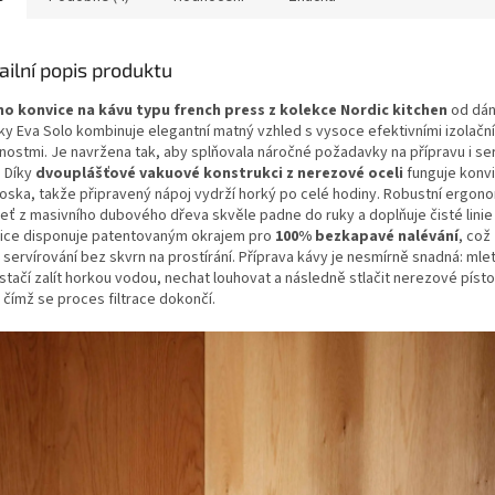
ailní popis produktu
o konvice na kávu typu french press z kolekce Nordic kitchen
od dá
ky Eva Solo kombinuje elegantní matný vzhled s vysoce efektivními izolačn
tnostmi. Je navržena tak, aby splňovala náročné požadavky na přípravu i se
. Díky
dvouplášťové vakuové konstrukci z nerezové oceli
funguje konvi
oska, takže připravený nápoj vydrží horký po celé hodiny. Robustní ergon
jeť z masivního dubového dřeva skvěle padne do ruky a doplňuje čisté linie 
ice disponuje patentovaným okrajem pro
100% bezkapavé nalévání
, což
 servírování bez skvrn na prostírání. Příprava kávy je nesmírně snadná: ml
stačí zalít horkou vodou, nechat louhovat a následně stlačit nerezové píst
 čímž se proces filtrace dokončí.