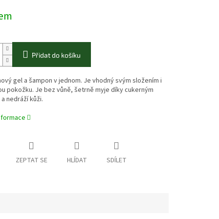
dem
Přidat do košíku
hový gel a šampon v jednom. Je vhodný svým složením i
vou pokožku. Je bez vůně, šetrně myje díky cukerným
a nedráží kůži.
informace
ZEPTAT SE
HLÍDAT
SDÍLET