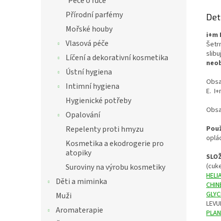
Péče o ruce
Přírodní parfémy
Det
Mořské houby
i+m 
Vlasová péče
Š
etr
slibu
Líčení a dekorativní kosmetika
neob
Ústní hygiena
Obsah
Intimní hygiena
E. I
+
Hygienické potřeby
Obsa
Opalování
Repelenty proti hmyzu
Použ
oplá
Kosmetika a ekodrogerie pro
atopiky
SLOŽ
(cuk
Suroviny na výrobu kosmetiky
HELI
Děti a miminka
CHIN
GLYC
Muži
LEVU
Aromaterapie
PLAN