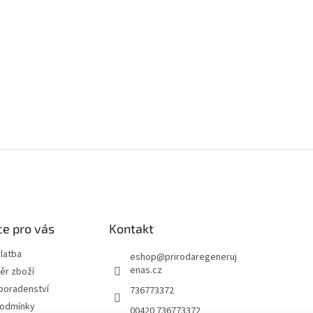
e pro vás
Kontakt
latba
eshop
@
prirodaregeneruj
enas.cz
ěr zboží
poradenství
736773372
podmínky
00420 736773372