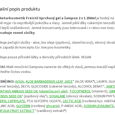
ailní popis produktu
Naturkosmetik Freistil Sprchový gel a šampon 2 v 1 250ml
je hodný na v
ně myje i tu nejcitlivější pokožku a vlasy. Jemně pění díky cukerným tenzid
jí lepší snášenlivost. Jemné konzervanty jsou tolerované i v rámci non toxi
sahuje vonné složky
.
uje pečující složky - aloe, bio oleje (jojobový, slunečnicový), olivový skval
m zapadá do konceptu tzv. low poo kosmetiky.
huje pouze přírodní látky a deriváty přírodních látek. VEGAN
ití:
Malé množství šamponu naneste do vlhkých vlasů, jemnou masáží nap
chněte čistou vodou.
ENÍ/INCI:
AQUA
,
ALOE BARBADENSIS LEAF JUICE
* (ALOE VERA
*
), LAURYL GL
erné tenzidy), DECYL GLUCOSIDE (cukerné tenzidy), ALCOHOL DENAT.*,
XANT
ANTHUS ANNUUS SEED OIL
(
slunečnicový olej
),
TOCOPHEROL
(vitamin E),
SIM
ENSIS SEED OIL
* (jojobový olej*),
SQUALANE
(olivový skvalan), SODIUM PHYT
ERYL CAPRYLATE
, PCA GLYCERYL OLEATE,
LACTIC ACID
(rostlinná kys. mléčná
LINIC ACID,
GLYCERIN
(rostlinný
glycerin
), P-ANISIC ACID,
SODIUM LEVULINATE
IFOLIA FRUIT EXTRACT
* (vanilkový extrakt
*
)