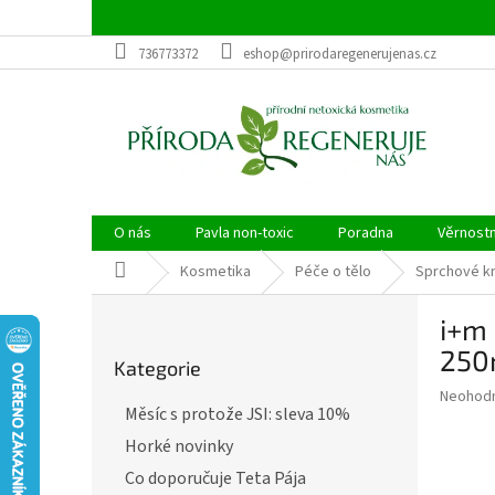
Přejít
na
obsah
736773372
eshop@prirodaregenerujenas.cz
O nás
Pavla non-toxic
Poradna
Věrnost
Domů
Kosmetika
Péče o tělo
Sprchové k
P
i+m 
o
Přeskočit
s
250
Kategorie
kategorie
t
Průměr
Neohod
r
Měsíc s protože JSI: sleva 10%
hodnoce
a
produkt
Horké novinky
n
je
n
Co doporučuje Teta Pája
0,0