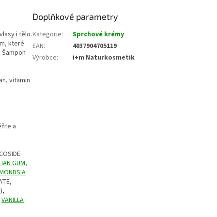
Doplňkové parametry
lasy i tělo.
Kategorie
:
Sprchové krémy
ům, které
EAN
:
4037904705119
c. Šampon
Výrobce
:
i+m Naturkosmetik
an, vitamin
ěňte a
UCOSIDE
HAN GUM
,
MONDSIA
ATE,
),
,
VANILLA