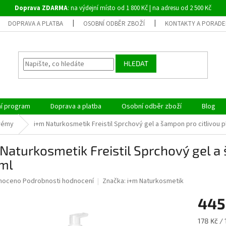
Doprava ZDARMA
: na výdejní místo od 1 800 Kč | na adresu od 2 500 Kč
DOPRAVA A PLATBA
OSOBNÍ ODBĚR ZBOŽÍ
KONTAKTY A PORADE
HLEDAT
ní program
Doprava a platba
Osobní odběr zboží
Blog
rémy
i+m Naturkosmetik Freistil Sprchový gel a šampon pro citlivou p
Naturkosmetik Freistil Sprchový gel a 
ml
né
noceno
Podrobnosti hodnocení
Značka:
i+m Naturkosmetik
ní
445
u
Měrná
178 Kč / 