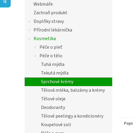
í
z
Webináře
5
p
Zachraň produkt
hvězdič
a
n
Doplňky stravy
e
Přírodní lékárnička
l
Kosmetika
Péče o pleť
Péče o tělo
Tuhá mýdla
Tekutá mýdla
Sprchové krémy
Tělová mléka, balzámy a krémy
Tělové oleje
Deodoranty
Tělové peelingy a kondicionéry
Popi
Koupelové soli