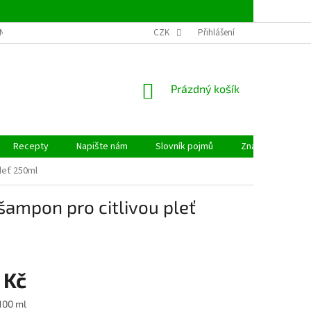
NSTVÍ
OBCHODNÍ PODMÍNKY
CZK
PODMÍNKY OCHRANY OSOBNÍCH ÚDAJ
Přihlášení
NÁKUPNÍ
Prázdný košík
KOŠÍK
Recepty
Napište nám
Slovník pojmů
Značky
leť 250ml
šampon pro citlivou pleť
 Kč
100 ml