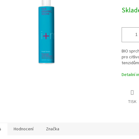
cena:
Skla
ek.
BIO sprc
pro citli
tenzidům 
Detailní 
TISK
s
Hodnocení
Značka