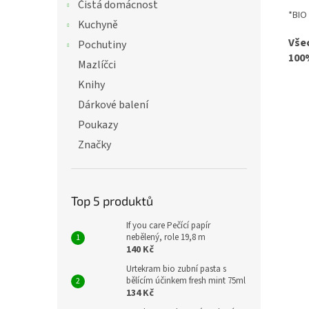
Čistá domácnost
*BIO
Kuchyně
Vše
Pochutiny
100
Mazlíčci
Knihy
Dárkové balení
Poukazy
Značky
Top 5 produktů
If you care Pečící papír
nebělený, role 19,8 m
140 Kč
Urtekram bio zubní pasta s
bělícím účinkem fresh mint 75ml
134 Kč