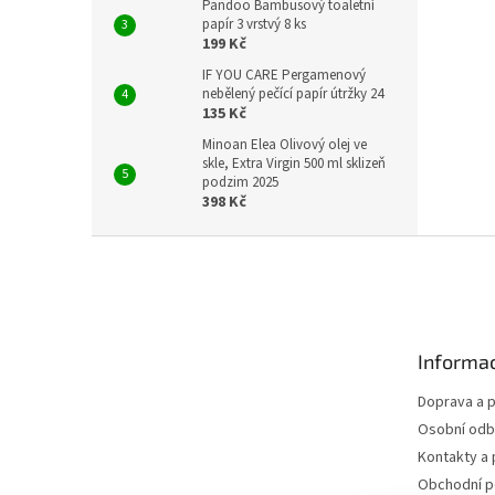
Pandoo Bambusový toaletní
papír 3 vrstvý 8 ks
199 Kč
IF YOU CARE Pergamenový
nebělený pečící papír útržky 24
135 Kč
Minoan Elea Olivový olej ve
skle, Extra Virgin 500 ml sklizeň
podzim 2025
398 Kč
Z
á
p
a
t
Informac
í
Doprava a p
Osobní odb
Kontakty a 
Obchodní 