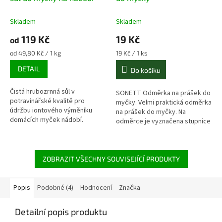
Skladem
Skladem
119 Kč
19 Kč
od
Měrná
Měrná
od 49,80 Kč / 1 kg
19 Kč / 1 ks
cena:
cena:
DETAIL
Do košíku
Čistá hrubozrnná sůl v
SONETT Odměrka na prášek do
potravinářské kvalitě pro
myčky. Velmi praktická odměrka
údržbu iontového výměníku
na prášek do myčky. Na
domácích myček nádobí.
odměrce je vyznačena stupnice
Změkčuje vodu.
-30 ml.
ZOBRAZIT VŠECHNY SOUVISEJÍCÍ PRODUKTY
Popis
Podobné (4)
Hodnocení
Značka
Detailní popis produktu