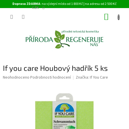
Přejít
Doprava ZDARMA
: na výdejní místo od 1 800 Kč | na adresu od 2 500 Kč
na
CZK
obsah
NÁKUP
KOŠÍK
If you care Houbový hadřík 5 ks
Průměrné
Neohodnoceno
Podrobnosti hodnocení
Značka:
If You Care
hodnocení
produktu
je
0,0
z
5
hvězdiček.