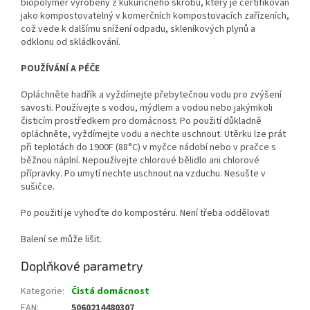
biopolymer vyrobený z kukuřičného škrobu, který je certifikován
jako kompostovatelný v komerčních kompostovacích zařízeních,
což vede k dalšímu snížení odpadu, skleníkových plynů a
odklonu od skládkování.
POUŽÍVÁNÍ A PÉČE
Opláchněte hadřík a vyždímejte přebytečnou vodu pro zvýšení
savosti.
Používejte s vodou, mýdlem a vodou nebo jakýmkoli
čisticím prostředkem pro domácnost.
Po použití důkladně
opláchněte, vyždímejte vodu a nechte uschnout.
Utěrku lze prát
při teplotách do 1900F (88°C) v myčce nádobí nebo v pračce s
běžnou náplní.
Nepoužívejte chlorové bělidlo ani chlorové
přípravky.
Po umytí nechte uschnout na vzduchu.
Nesušte v
sušičce.
Po použití je vyhoďte do kompostéru.
Není třeba oddělovat!
Balení se může lišit.
Doplňkové parametry
Kategorie
:
Čistá domácnost
EAN
:
5060214480307