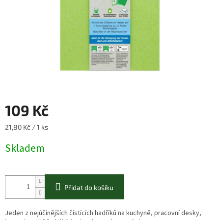
109 Kč
Měrná
21,80 Kč / 1 ks
cena:
Skladem
Přidat do košíku
Jeden z nejúčinějších čistících hadříků na kuchyně, pracovní desky,