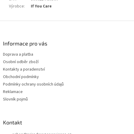
Výrobce
:
If You Care
Z
á
p
a
Informace pro vás
t
Doprava a platba
í
Osobní odběr zboží
Kontakty a poradenství
Obchodní podmínky
Podmínky ochrany osobních údajů
Reklamace
Slovník pojmů
Kontakt