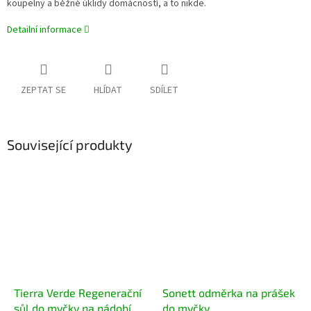
koupelny a běžné úklidy domácností, a to nikde.
Detailní informace
ZEPTAT SE
HLÍDAT
SDÍLET
Související produkty
Tierra Verde Regenerační
Sonett odměrka na prášek
sůl do myčky na nádobí
do myčky