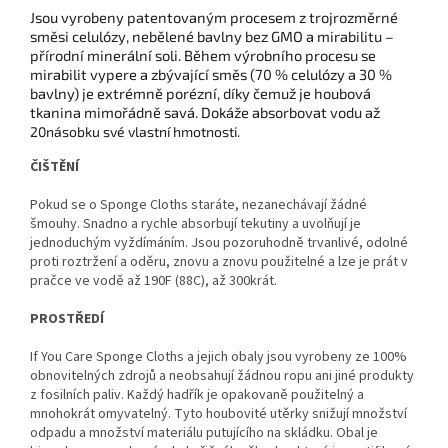
Jsou vyrobeny patentovaným procesem z trojrozměrné
směsi celulózy, nebělené bavlny bez GMO a mirabilitu –
přírodní minerální soli. Během výrobního procesu se
mirabilit vypere a zbývající směs (70 % celulózy a 30 %
bavlny) je extrémně porézní, díky čemuž je houbová
tkanina mimořádně savá.
Dokáže absorbovat vodu až
20násobku své vlastní hmotnosti.
ČIŠTĚNÍ
Pokud se o Sponge Cloths staráte, nezanechávají žádné
šmouhy.
Snadno a rychle absorbují tekutiny a uvolňují je
jednoduchým vyždímáním.
Jsou pozoruhodně trvanlivé, odolné
proti roztržení a oděru, znovu a znovu použitelné a lze je prát v
pračce ve vodě až 190F (88C), až 300krát.
PROSTŘEDÍ
If You Care Sponge Cloths a jejich obaly jsou vyrobeny ze 100%
obnovitelných zdrojů a neobsahují žádnou ropu ani jiné produkty
z fosilních paliv.
Každý hadřík je opakovaně použitelný a
mnohokrát omyvatelný.
Tyto houbovité utěrky snižují množství
odpadu a množství materiálu putujícího na skládku.
Obal je