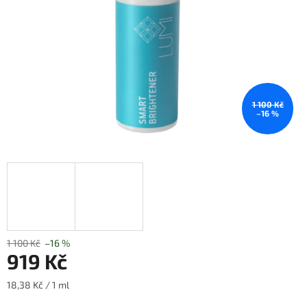
1 100 Kč
–16 %
1 100 Kč
–16 %
919 Kč
Měrná
18,38 Kč / 1 ml
cena: