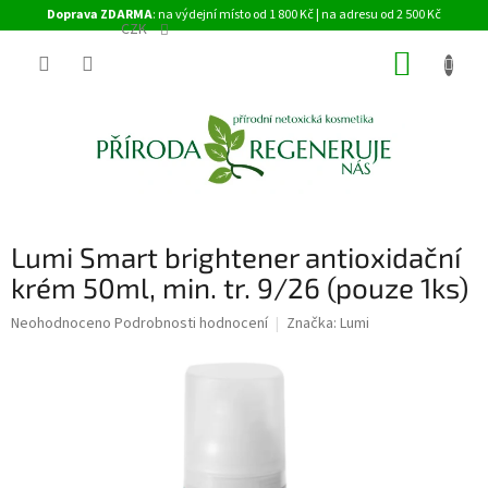
Přejít
Doprava ZDARMA
: na výdejní místo od 1 800 Kč | na adresu od 2 500 Kč
na
CZK
obsah
NÁKUP
KOŠÍK
Lumi Smart brightener antioxidační
krém 50ml, min. tr. 9/26 (pouze 1ks)
Průměrné
Neohodnoceno
Podrobnosti hodnocení
Značka:
Lumi
hodnocení
produktu
je
0,0
z
5
hvězdiček.