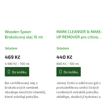
Wooden Spoon
MARK CLEANSER & MAKE-
Brokolicový olej 10 ml
UP REMOVER pro citlivou
a namáhanou pleť 50ml
Skladem
Skladem
469 Kč
440 Kč
Měrná
Měrná
4 690 Kč / 100 ml
880 Kč / 100 ml
cena:
cena:
Do košíku
Do košíku
Bio certifikovaný olej z
Jemný čistící a odličovací gel s
brokolicových semínek
protizánětlivou směsí čistých
obsahuje množství vitamínů,
rostlinných extraktů pokožku
které ovlivňují pokožku
zklidňuje, dodává jí hydrataci a
antioxidačně a přispívají k jejímu
obnovuje její ochrannou bariéru.
mladistvému vzhledu.