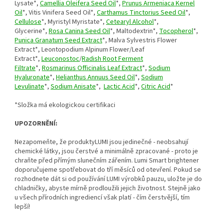
Lysate*,
Camellia Oleifera Seed Oil
*,
Prunus Armeniaca Kernel
Oil
*, Vitis Vinifera Seed Oil*,
Carthamus Tinctorius Seed Oil
*,
Cellulose
*, Myristyl Myristate*,
Cetearyl Alcohol
*,
Glycerine*,
Rosa Canina Seed Oil
*, Maltodextrin*,
Tocopherol
*,
Punica Granatum Seed Extract
*, Malva Sylvestris Flower
Extract*, Leontopodium Alpinum Flower/Leaf
Extract*,
Leuconostoc
/
Radish Root Ferment
Filtrate
*,
Rosmarinus Officinalis Leaf Extract
*,
Sodium
Hyaluronate
*,
Helianthus Annuus Seed Oil
*,
Sodium
Levulinate
*,
Sodium Anisate
*,
Lactic Acid
*,
Citric Acid
*
*Složka má ekologickou certifikaci
UPOZORNĚNÍ:
Nezapomeňte, že produktyLUMI jsou jedinečné - neobsahují
chemické látky, jsou čerstvé a minimálně zpracované - proto je
chraňte před přímým slunečním zářením. Lumi Smart brightener
doporučujeme spotřebovat do tří měsíců od otevření. Pokud se
rozhodnete dát si od používání LUMI výrobků pauzu, uložte je do
chladničky, abyste mírně prodloužili jejich životnost. Stejně jako
u všech přírodních ingrediencí však platí - čím čerstvější, tím
lepší!