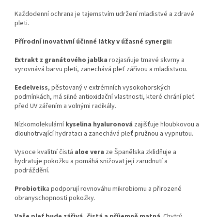
Každodenní ochrana je tajemstvím udržení mladistvé a zdravé
pleti.
Přírodní inovativní účinné látky v úžasné synergii:
Extrakt z granátového jablka
rozjasňuje tmavé skvrny a
vyrovnává barvu pleti, zanechává pleť zářivou a mladistvou.
Eedelveiss
, pěstovaný v extrémních vysokohorských
podmínkách, má silné antioxidační vlastnosti, které chrání pleť
před UV zářením a volnými radikály.
Nízkomolekulární
kyselina hyaluronová
zajišťuje hloubkovou a
dlouhotrvající hydrataci a zanechává pleť pružnou a vypnutou.
Vysoce kvalitní čistá
aloe vera
ze Španělska zklidňuje a
hydratuje pokožku a pomáhá snižovat její zarudnutí a
podráždění.
Probiotik
a podporují rovnováhu mikrobiomu a přirozené
obranyschopnosti pokožky.
Vaše pleť bude zářivá, čistá a příjemně matná
. Chytrý