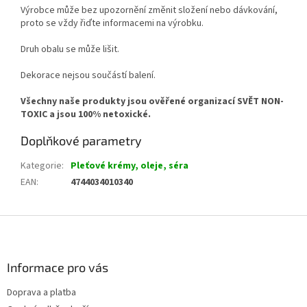
Výrobce může bez upozornění změnit složení nebo dávkování,
proto se vždy řiďte informacemi na výrobku.
Druh obalu se může lišit.
Dekorace nejsou součástí balení.
Všechny naše produkty jsou ověřené organizací SVĚT NON-
TOXIC a jsou 100% netoxické.
Doplňkové parametry
Kategorie
:
Pleťové krémy, oleje, séra
EAN
:
4744034010340
Z
á
p
a
Informace pro vás
t
Doprava a platba
í