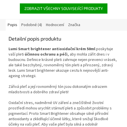
ZOBRAZIT VŠECHNY SOUVISEJÍCÍ PRODUKTY
Popis
Podobné (4)
Hodnocení
Značka
Detailní popis produktu
Lumi Smart brightener antioxidační krém 50ml
poskytuje
vaší pleti
účinnou ochranu a péči,
aby mohla zářit dnes i v
budoucnu. Definice krásné pleti zahrnuje nejen prevenci vrásek,
ale také bezchybný, rovnoměrný tón pleti a přirozený, zdravý
lesk. Lumi Smart brightener ukazuje cestu k nejnovější anti-
ageing strategii.
Zářivá pleť a její rovnoměrný tón jsou dokonalým odrazem
mladistvosti a dobrého zdraví pleti!
Oxidační stres, nadměrné UV záření a znečištěné životní
prostředí mohou urychlit stárnutí pleti a způsobit problémy s
pigmentací. Proto Smart Brightener obsahuje silné přírodní
antioxidanty a zklidňující účinné látky, které snižují škodlivé
účinky na vaši pleť. Aby vaše pleť byla silná a odolná!