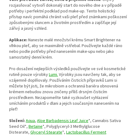
rozjasňovač vytvoří dokonalý start do nového dne a v případě
potřeby i perfektní podklad pod make-up. Tento holistický
přístup navíc pomáhá chránit vaši pleť před známkami poškození
způsobenými sluncem a životním prostředím a zajišťuje její
zářivý a jasný vzhled.
Aplikace:
Naneste malé množství krému Smart Brightener na
vlhkou pleť, aby se maximálně vstřebal. Používejte každé ráno
nebo podle potřeby před nanesením make-upu nebo jako
samostatný denní krém.
Pro dosažení nejlepších výsledků používejte ve své kosmetické
rutině pouze výrobky
Lumi.
Výrobky jsou navrženy tak, aby se
vzájemně doplňovaly. Používáním čisticích přípravků Lumi si
můžete být jisti, že mikrobiom a ochranná bariéra obnovená
krémem nebudou znovu zničeny příliš drsným čisticím
prostředkem. Nezapomeňte také vyzkoušet vyhlazení
smícháním produktů v dlani a jejich současným nanesením na
pleť!
Složení:
Aqua
,
Aloe Barbadensis Leaf Juice
*, Cannabis Sativa
Seed Oil*,
Betaine
*, Polyglyceryl-3 Methylglucose
Distearate,
Glyceryl Stearate
*,
Lactobacillus Ferment