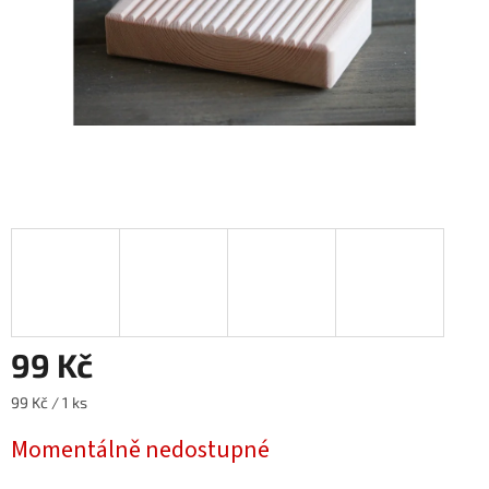
99 Kč
Měrná
99 Kč / 1 ks
cena:
Momentálně nedostupné