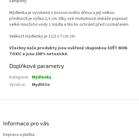
šampony.
Mýdlenka je vyrobená z borovicového dřeva a její velkou
předností je výška 2,3 cm. Díky své mohutnosti dokáže pojmout
velké množství vody z mýdla a tím ho ochránit před rozmáčením.
Velikost mýdlenky je 12,5 x 7 cm cm
Všechny naše produkty jsou ověřené skupinkou SVĚT NON-
TOXIC a jsou 100% netoxické.
Doplňkové parametry
Kategorie
:
Mýdlenky
Výrobce
:
Mydlitto
Z
á
p
a
Informace pro vás
t
Doprava a platba
í