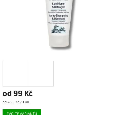
od
99 Kč
Měrná
od 4,95 Kč / 1 ml
cena:
ZVOLTE VARIANTU