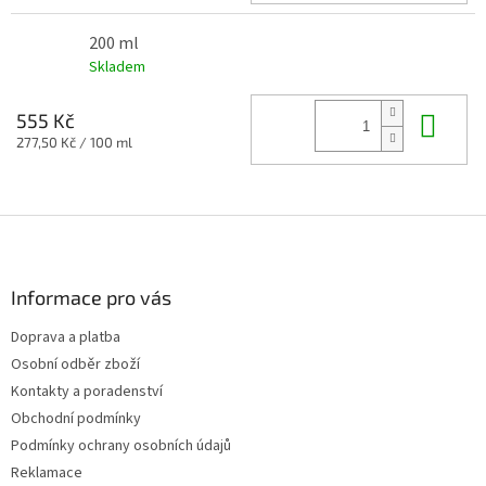
200 ml
Skladem
Do 
555 Kč
Měrná
277,50 Kč / 100 ml
cena:
Z
á
p
a
Informace pro vás
t
Doprava a platba
í
Osobní odběr zboží
Kontakty a poradenství
Obchodní podmínky
Podmínky ochrany osobních údajů
Reklamace