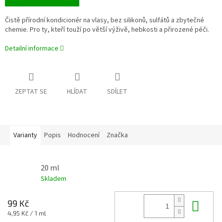
Čistě přírodní kondicionér na vlasy, bez silikonů, sulfátů a zbytečné
chemie. Pro ty, kteří touží po větší výživě, hebkosti a přirozené péči.
Detailní informace
ZEPTAT SE
HLÍDAT
SDÍLET
Varianty
Popis
Hodnocení
Značka
20 ml
Skladem
Do 
99 Kč
Měrná
4,95 Kč / 1 ml
cena: