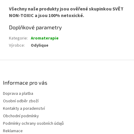
Všechny naše produkty jsou ověřené skupinkou SVĚT
NON-TOXIC a jsou 100% netoxické.
Doplňkové parametry
Kategorie
:
Aromaterapie
Výrobce
:
Odylique
Z
á
p
a
Informace pro vás
t
Doprava a platba
í
Osobní odběr zboží
Kontakty a poradenství
Obchodní podmínky
Podmínky ochrany osobních údajů
Reklamace