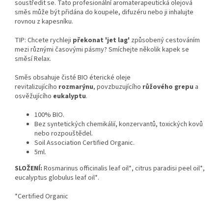
soustředit se. Tato profesionální aromaterapeutická olejová
směs může být přidána do koupele, difuzéru nebo ji inhalujte
rovnou z kapesníku.
TIP: Chcete rychleji
překonat 'jet lag'
způsobený cestováním
mezi různými časovými pásmy? Smíchejte několik kapek se
směsí Relax.
Směs obsahuje čisté BIO éterické oleje
revitalizujícího
rozmarýnu
, povzbuzujícího
růžového grepu
a
osvěžujícího
eukalyptu
.
100% BIO.
Bez syntetických chemikálií, konzervantů, toxických kovů
nebo rozpouštědel.
Soil Association Certified Organic.
5ml.
SLOŽENÍ:
Rosmarinus officinalis leaf oil*, citrus paradisi peel oil*,
eucalyptus globulus leaf oil*.
*Certified Organic