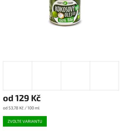
od
129 Kč
Měrná
od 53,78 Kč / 100 ml
cena:
ZVOLTE VARIANTU