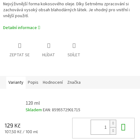
Nejvýživnější forma kokosového oleje. Díky šetrnému zpracování si
zachovává vysoký obsah blahodárných látek. Je vhodný pro vnitřní i
vnější použití.
Detailní informace
ZEPTAT SE
HLÍDAT
SDÍLET
Varianty
Popis
Hodnocení
Značka
120 ml
Skladem
EAN:
8595572901715
Do 
129 Kč
Měrná
107,50 Kč / 100 ml
cena: