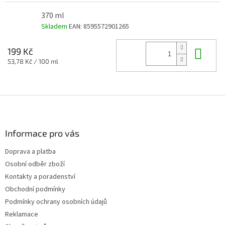
370 ml
Skladem
EAN:
8595572901265
Do 
199 Kč
Měrná
53,78 Kč / 100 ml
cena:
Z
á
p
a
Informace pro vás
t
Doprava a platba
í
Osobní odběr zboží
Kontakty a poradenství
Obchodní podmínky
Podmínky ochrany osobních údajů
Reklamace