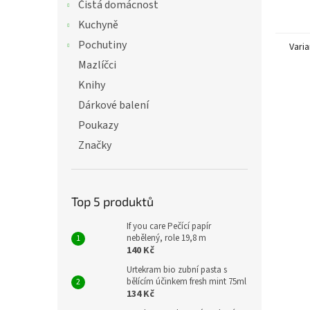
Čistá domácnost
Kuchyně
Pochutiny
Varia
Mazlíčci
Knihy
Dárkové balení
Poukazy
Značky
Top 5 produktů
If you care Pečící papír
nebělený, role 19,8 m
140 Kč
Urtekram bio zubní pasta s
bělícím účinkem fresh mint 75ml
134 Kč