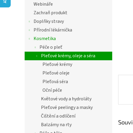
í
Webináře
hvězdič
p
Zachraň produkt
a
n
Doplňky stravy
e
Přírodní lékárnička
l
Kosmetika
Péče o pleť
Pleťové krémy, oleje a séra
Pleťové krémy
Pleťové oleje
Pleťová séra
Oční péče
Květové vody a hydroláty
Pleťové peelingy a masky
Čištění a odlíčení
Souvi
Balzámy na rty