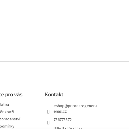
e pro vás
Kontakt
latba
eshop
@
prirodaregeneruj
enas.cz
ěr zboží
poradenství
736773372
podmínky
00420 736773372