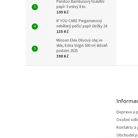
Pandoo Bambusový toaletní
papír 3 vrstvý 8 ks
199 Kč
IF YOU CARE Pergamenový
nebělený pečící papír útržky 24
135 Kč
Minoan Elea Olivový olej ve
skle, Extra Virgin 500 ml sklizeň
podzim 2025
398 Kč
Z
á
p
a
t
Informac
í
Doprava a p
Osobní odb
Kontakty a 
Obchodní 