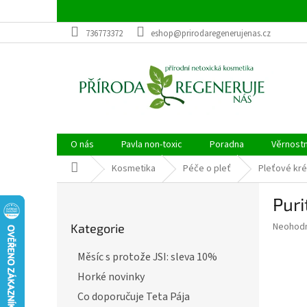
Přejít
na
obsah
736773372
eshop@prirodaregenerujenas.cz
O nás
Pavla non-toxic
Poradna
Věrnost
Domů
Kosmetika
Péče o pleť
Pleťové kré
P
Puri
o
Přeskočit
s
Průměr
Neohod
Kategorie
kategorie
t
hodnoce
r
produkt
Měsíc s protože JSI: sleva 10%
a
je
Horké novinky
0,0
n
z
n
Co doporučuje Teta Pája
5