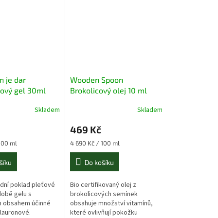
n je dar
Wooden Spoon
ový gel 30ml
Brokolicový olej 10 ml
Skladem
Skladem
469 Kč
Měrná
100 ml
4 690 Kč / 100 ml
cena:
šíku
Do košíku
dní poklad pleťové
Bio certifikovaný olej z
obě gelu s
brokolicových semínek
m obsahem účinné
obsahuje množství vitamínů,
ylauronové.
které ovlivňují pokožku