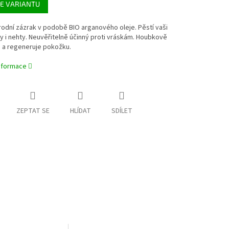
E VARIANTU
odní zázrak v podobě BIO arganového oleje. Pěstí vaši
sy i nehty. Neuvěřitelně účinný proti vráskám. Houbkově
e a regeneruje pokožku.
informace
ZEPTAT SE
HLÍDAT
SDÍLET