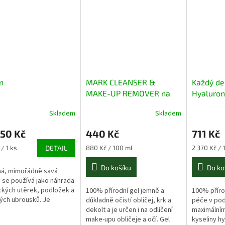
n
MARK CLEANSER &
Každý de
MAKE-UP REMOVER na
Hyaluron
aknózní pleť 50ml
Skladem
Skladem
50 Kč
440 Kč
711 Kč
Měrná
Měrná
 / 1 ks
DETAIL
880 Kč / 100 ml
2 370 Kč / 
cena:
cena:
Do košíku
Do ko
ná, mimořádně savá
ie se používá jako náhrada
kých utěrek, podložek a
100% přírodní gel jemně a
100% příro
ých ubrousků. Je
důkladně očistí obličej, krk a
péče v pod
ná na dotek, pevná
dekolt a je určen i na odlíčení
maximální
ná proti oděru.
make-upu obličeje a očí. Gel
kyseliny h