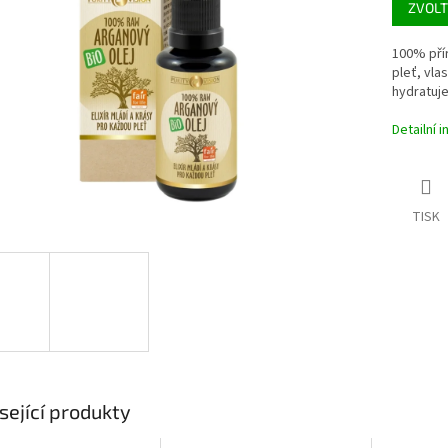
ZVOLT
ek.
100% přír
pleť, vla
hydratuj
Detailní 
TISK
sející produkty