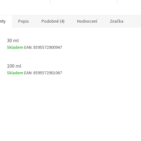
nemastí a nevysušuje a
Obnovuje m
zklidňuje záněty.
pleti, její
nty
Popis
Podobné (4)
Hodnocení
Značka
30 ml
Skladem
EAN:
8595572900947
100 ml
Skladem
EAN:
8595572901067