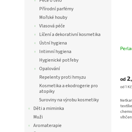
Péče o tělo
Přírodní parfémy
Mořské houby
Vlasová péče
Líčení a dekorativní kosmetika
Ústní hygiena
Perla
Intimní hygiena
Hygienické potřeby
Opalování
Repelenty proti hmyzu
2,
od
Kosmetika a ekodrogerie pro
Měrná
od 1 Kč
atopiky
cena:
Suroviny na výrobu kosmetiky
Netka
textíl
Děti a miminka
chemic
Muži
vlhčen
příjem
Aromaterapie
a odol