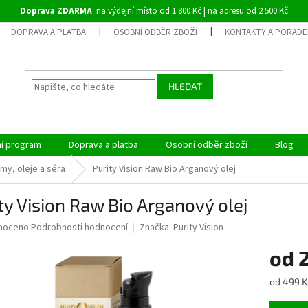
Doprava ZDARMA
: na výdejní místo od 1 800 Kč | na adresu od 2 500 Kč
DOPRAVA A PLATBA
OSOBNÍ ODBĚR ZBOŽÍ
KONTAKTY A PORADE
HLEDAT
ní program
Doprava a platba
Osobní odběr zboží
Blog
my, oleje a séra
Purity Vision Raw Bio Arganový olej
ty Vision Raw Bio Arganový olej
né
noceno
Podrobnosti hodnocení
Značka:
Purity Vision
ní
od
u
Měrná
od 499 K
cena: