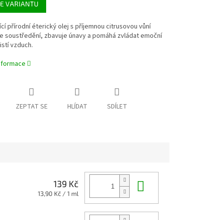
E VARIANTU
ící přírodní éterický olej s příjemnou citrusovou vůní
e soustředění, zbavuje únavy a pomáhá zvládat emoční
istí vzduch.
informace
ZEPTAT SE
HLÍDAT
SDÍLET
Do košíku
139 Kč
Měrná
13,90 Kč / 1 ml
cena: