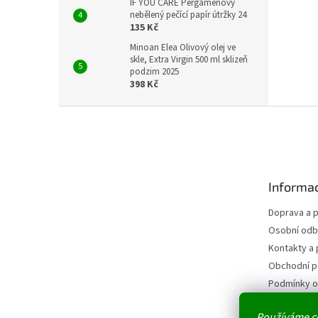
IF YOU CARE Pergamenový
nebělený pečící papír útržky 24
135 Kč
Minoan Elea Olivový olej ve
skle, Extra Virgin 500 ml sklizeň
podzim 2025
398 Kč
Z
á
p
a
t
Informac
í
Doprava a p
Osobní odb
Kontakty a 
Obchodní 
Podmínky o
údajů
Reklamace
Používáme c