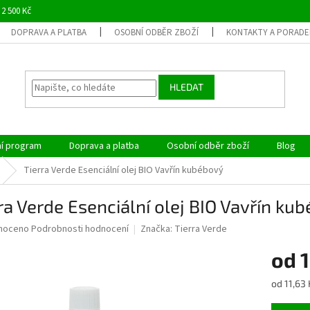
 2 500 Kč
DOPRAVA A PLATBA
OSOBNÍ ODBĚR ZBOŽÍ
KONTAKTY A PORADE
HLEDAT
ní program
Doprava a platba
Osobní odběr zboží
Blog
Tierra Verde Esenciální olej BIO Vavřín kubébový
ra Verde Esenciální olej BIO Vavřín ku
né
noceno
Podrobnosti hodnocení
Značka:
Tierra Verde
ní
od
1
u
Měrná
od 11,63 
cena: