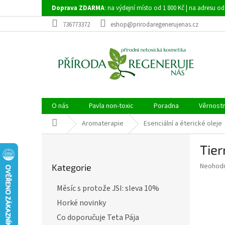
Přejít
Doprava ZDARMA
: na výdejní místo od 1 800 Kč | na adresu od
na
obsah
736773372
eshop@prirodaregenerujenas.cz
O nás
Pavla non-toxic
Poradna
Věrnost
Domů
Aromaterapie
Esenciální a éterické oleje
P
Tier
o
Přeskočit
s
Průměr
Neohod
Kategorie
kategorie
t
hodnoce
r
produkt
Měsíc s protože JSI: sleva 10%
a
je
Horké novinky
0,0
n
z
n
Co doporučuje Teta Pája
5