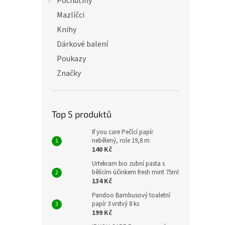
Pochutiny
Mazlíčci
Knihy
Dárkové balení
Poukazy
Značky
Top 5 produktů
If you care Pečící papír
nebělený, role 19,8 m
140 Kč
Urtekram bio zubní pasta s
bělícím účinkem fresh mint 75ml
134 Kč
Pandoo Bambusový toaletní
papír 3 vrstvý 8 ks
199 Kč