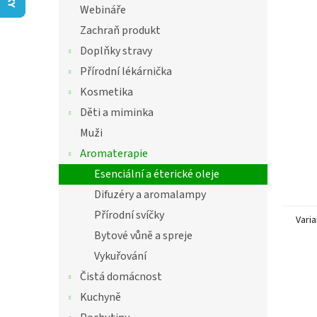
í
Webináře
hvězdič
p
Zachraň produkt
a
n
Doplňky stravy
e
Přírodní lékárnička
l
Kosmetika
Děti a miminka
Muži
Aromaterapie
Esenciální a éterické oleje
Difuzéry a aromalampy
Přírodní svíčky
Varia
Bytové vůně a spreje
Vykuřování
Čistá domácnost
Kuchyně