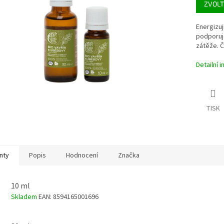
ZVOLT
ek.
Energizuj
podporuj
zátěže. Č
Detailní 
TISK
nty
Popis
Hodnocení
Značka
10 ml
Skladem
EAN:
8594165001696