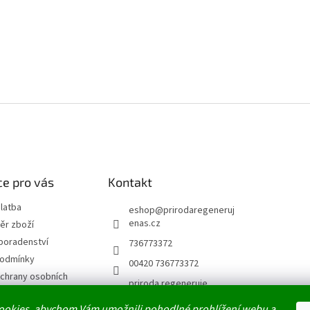
e pro vás
Kontakt
latba
eshop
@
prirodaregeneruj
enas.cz
ěr zboží
poradenství
736773372
podmínky
00420 736773372
chrany osobních
priroda.regeneruje
prirodaregenerujenas
ookies, abychom Vám umožnili pohodlné prohlížení webu a