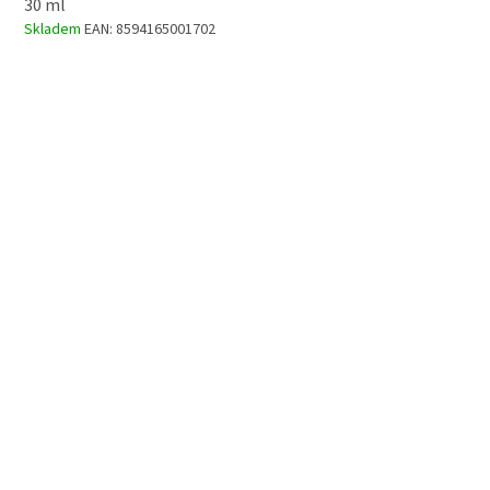
30 ml
Skladem
EAN:
8594165001702