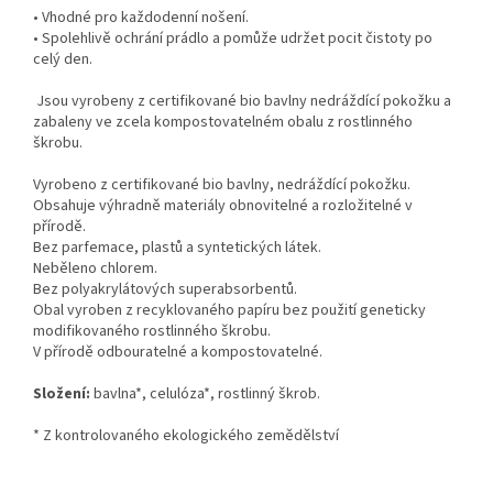
• Vhodné pro každodenní nošení.
• Spolehlivě ochrání prádlo a pomůže udržet pocit čistoty po
celý den.
Jsou vyrobeny z certifikované bio bavlny nedráždící pokožku a
zabaleny ve zcela kompostovatelném obalu z rostlinného
škrobu.
Vyrobeno z certifikované bio bavlny, nedráždící pokožku.
Obsahuje výhradně materiály obnovitelné a rozložitelné v
přírodě.
Bez parfemace, plastů a syntetických látek.
Neběleno chlorem.
Bez polyakrylátových superabsorbentů.
Obal vyroben z recyklovaného papíru bez použití geneticky
modifikovaného rostlinného škrobu.
V přírodě odbouratelné a kompostovatelné.
Složení:
bavlna*, celulóza*, rostlinný škrob.
* Z kontrolovaného ekologického zemědělství