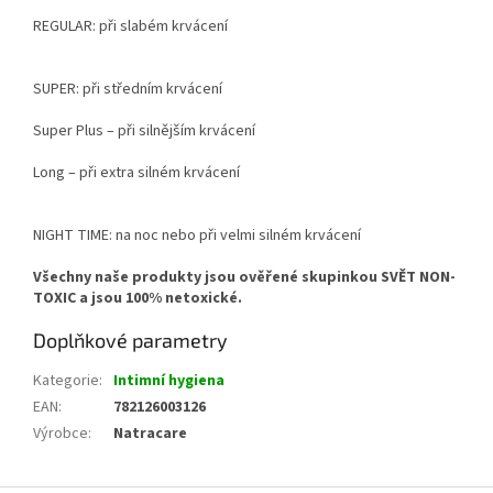
REGULAR: při slabém krvácení
SUPER: při středním krvácení
Super Plus – při silnějším krvácení
Long – při extra silném krvácení
NIGHT TIME: na noc nebo při velmi silném krvácení
Všechny naše produkty jsou ověřené skupinkou SVĚT NON-
TOXIC a jsou 100% netoxické.
Doplňkové parametry
Kategorie
:
Intimní hygiena
EAN
:
782126003126
Výrobce
:
Natracare