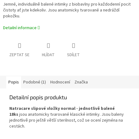
Jemné, individuálně balené intimky z biobavlny pro každodenní pocit
čistoty ať jste kdekoliv. Jsou anatomicky tvarované a nedráždí
pokožku.
Detailní informace
ZEPTAT SE
HLÍDAT
SDÍLET
Popis
Podobné (1)
Hodnocení
Značka
Detailní popis produktu
Natracare slipové vložky normal - jednotlivě balené
18ks
jsou anatomicky tvarované klasické intimky. Jsou baleny
jednotlivě pro ještě větší sterilnost, což se ocení zejména na
cestách.