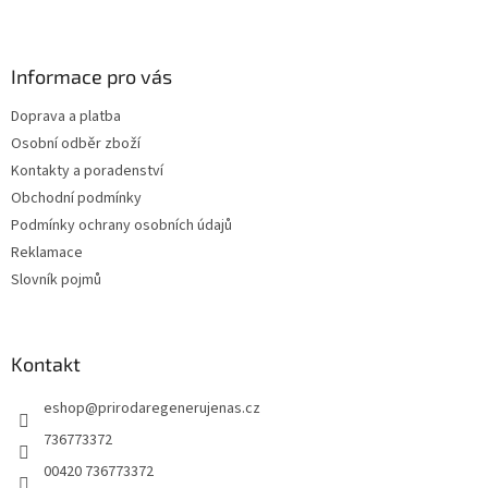
Z
á
p
a
Informace pro vás
t
Doprava a platba
í
Osobní odběr zboží
Kontakty a poradenství
Obchodní podmínky
Podmínky ochrany osobních údajů
Reklamace
Slovník pojmů
Kontakt
eshop
@
prirodaregenerujenas.cz
736773372
00420 736773372