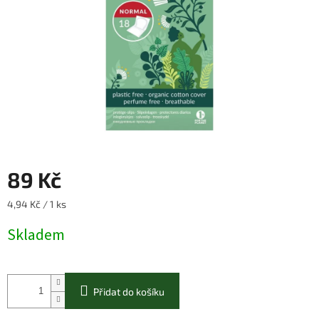
89 Kč
Měrná
4,94 Kč / 1 ks
cena:
Skladem
Přidat do košíku