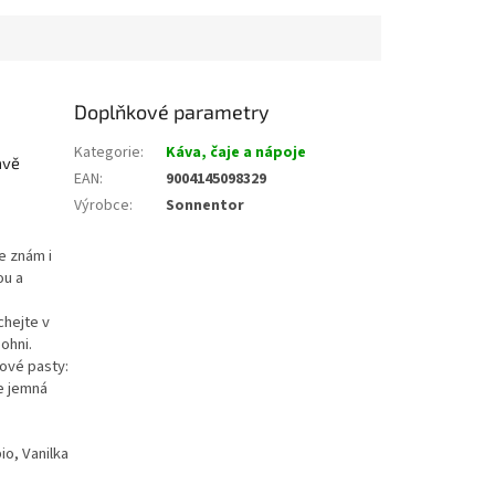
Doplňkové parametry
Kategorie
:
Káva, čaje a nápoje
avě
EAN
:
9004145098329
Výrobce
:
Sonnentor
e znám i
ou a
chejte v
ohni.
mové pasty:
ne jemná
io, Vanilka