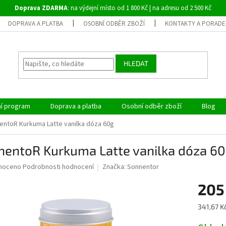
Doprava ZDARMA
: na výdejní místo od 1 800 Kč | na adresu od 2 500 Kč
DOPRAVA A PLATBA
OSOBNÍ ODBĚR ZBOŽÍ
KONTAKTY A PORADE
HLEDAT
ní program
Doprava a platba
Osobní odběr zboží
Blog
entoR Kurkuma Latte vanilka dóza 60g
nentoR Kurkuma Latte vanilka dóza 6
né
noceno
Podrobnosti hodnocení
Značka:
Sonnentor
ní
205
u
Měrná
341,67 Kč
cena: