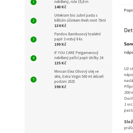
nebělený, role 19,8 m
140 Kč
Popi
Urtekram bio zubní pasta s
bělícím účinkem fresh mint 75ml
134 Kč
Det
Pandoo Bambusový toaletní
papír 3 vrstvý 8 ks
Son
199 Kč
nápo
IF YOU CARE Pergamenový
nebělený pečící papír útržky 24
135 Kč
Už st
Minoan Elea Olivový olej ve
nápo
skle, Extra Virgin 500 ml sklizeň
naslá
podzim 2025
Příp
398 Kč
200 m
Doch
1 vr
pasta
Slož
práš