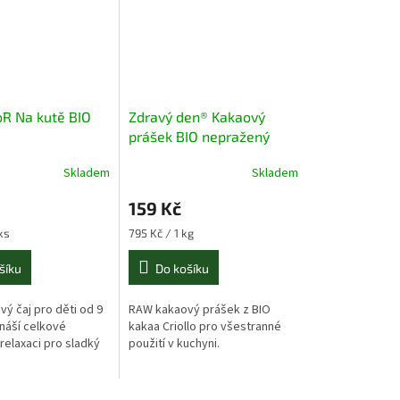
R Na kutě BIO
Zdravý den® Kakaový
prášek BIO nepražený
200g
Skladem
Skladem
159 Kč
Měrná
ks
795 Kč / 1 kg
cena:
šíku
Do košíku
vý čaj pro děti od 9
RAW kakaový prášek z BIO
ináší celkové
kakaa Criollo pro všestranné
 relaxaci pro sladký
použití v kuchyni.