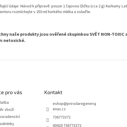
ující údaje: Návod k přípravě: pouze 1 čajovou lžičku (cca 2 g) Kurkumy La
entoru rozmíchejte v 250 ml horkého mléka a oslaďte.
chny naše produkty jsou ověřené skupinkou SVĚT NON-TOXIC a
% netoxické.
e pro vás
Kontakt
latba
eshop
@
prirodaregeneruj
enas.cz
ěr zboží
poradenství
736773372
podmínky
00420 736773372