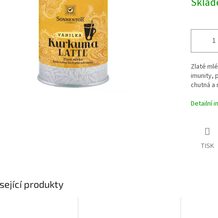
Skla
ek.
Zlaté mlé
imunity, 
chutná a m
Detailní 
TISK
sející produkty