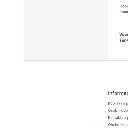
Doplň
Sonn
Vše
100
Z
á
p
a
t
Informac
í
Doprava a p
Osobní odb
Kontakty a 
Obchodní 