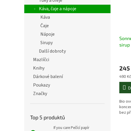
Tuky a oleje
Káva, čaje a nápoje
Káva
Čaje
Nápoje
Sonne
Sirupy
sirup
Další dobroty
Mazlíčci
245
Knihy
Dárkové balení
Měrná
490 Kč 
cena:
Poukazy
D
Značky
Bio ov
koncen
bez př
Top 5 produktů
If you care Pečící papír