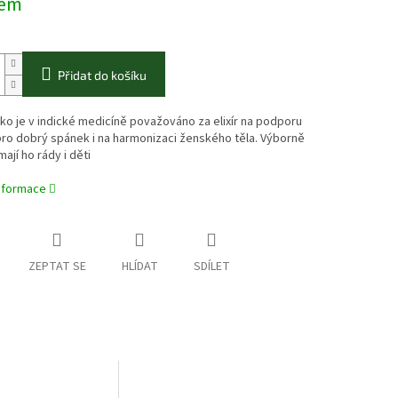
dem
Přidat do košíku
ko je v indické medicíně považováno za elixír na podporu
pro dobrý spánek i na harmonizaci ženského těla. Výborně
ají ho rády i děti
informace
ZEPTAT SE
HLÍDAT
SDÍLET