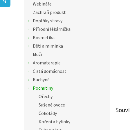
í
Webináře
hvězdič
p
Zachraň produkt
a
n
Doplňky stravy
e
Přírodní lékárnička
l
Kosmetika
Děti a miminka
Muži
Aromaterapie
Čistá domácnost
Kuchyně
Pochutiny
Ořechy
Sušené ovoce
Souvi
Čokolády
Koření a bylinky