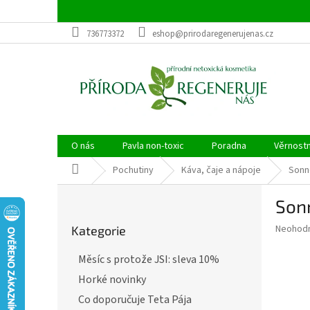
Přejít
na
obsah
736773372
eshop@prirodaregenerujenas.cz
O nás
Pavla non-toxic
Poradna
Věrnost
Domů
Pochutiny
Káva, čaje a nápoje
Sonn
P
Son
o
Přeskočit
s
Průměr
Neohod
Kategorie
kategorie
t
hodnoce
r
produkt
Měsíc s protože JSI: sleva 10%
a
je
Horké novinky
0,0
n
z
n
Co doporučuje Teta Pája
5