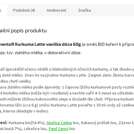
s
Podobné (4)
Hodnocení
Značka
ailní popis produktu
nentoR Kurkuma Latte vanilka dóza 60g
je směs BIO koření k přípr
je, tzv. zlatého mléka, v dekorativní dóze.
aří ájurvédští učenci věděli o blahodárných účincích kurkumy, a tak dlouho j
j zlaté mléko. Dnes ho nazýváme Kurkuma Latte. Zaujme zlato-žlutou barv
dlou chutí vanilky.
rava zlatého mléka podle ájurvédy: 1 čajovou lžičku kurkumové pasty rozmí
l horkého mléka (může být i rostlinné) a nechte vařit 4-5 minut na středním 
utit můžete lžičkou kokosového oleje a dosladit dle chuti. Příprava kurku
chovatou lžíci (cca 8 g) směsi Kurkuma Latte povařte s 30 ml vody až vznik
, kterou skladujte v lednici.
ení:
Kurkuma bio(54.4%),
Skořice Cejlon
bio, Kakaový prášek bio, Zázvor b
ek bio(4.7%), Lékořice bio,
Pepř černý
bio