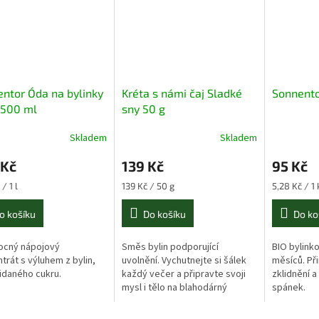
ntor Óda na bylinky
Kréta s námi čaj Sladké
Sonnento
 500 ml
sny 50 g
Skladem
Skladem
 Kč
139 Kč
95 Kč
Měrná
Měrná
/ 1 l
139 Kč / 50 g
5,28 Kč / 1 
cena:
cena:
o košíku
Do košíku
Do ko
ocný nápojový
Směs bylin podporující
BIO bylinko
trát s výluhem z bylin,
uvolnění. Vychutnejte si šálek
měsíců. Př
idaného cukru.
každý večer a připravte svoji
zklidnění a
mysl i tělo na blahodárný
spánek.
spánek.