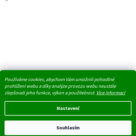
Používáme cookies, abychom Vám umožnili pohodlné
prohlížení webu a díky analýze provozu webu neustále
zlepšovali jeho funkce, výkon a použitelnost.
Více informací
Vytvořil Shoptet
Nastavení
Nedoporučujeme v těchto tropických dnech jako dopravu doručovací
Copyright 2026
PŘÍRODA REGENERUJE NÁS
. Všechna práva
boxy. Uvnitř boxu na přímém slunci stoupají teploty k maximu a
Souhlasím
vyhrazena.
produkty by mohly kvůli horku degradovat nebo změnit konzistenci.