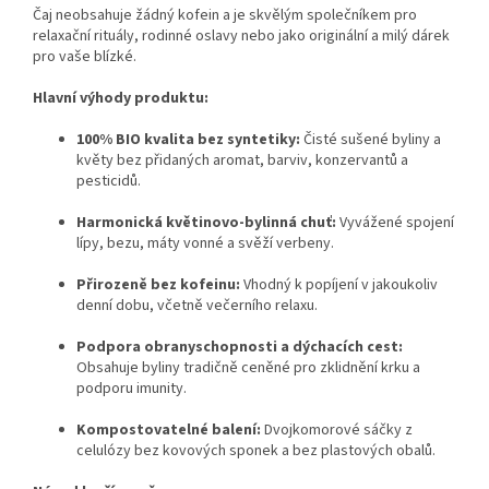
Čaj neobsahuje žádný kofein a je skvělým společníkem pro
relaxační rituály, rodinné oslavy nebo jako originální a milý dárek
pro vaše blízké.
Hlavní výhody produktu:
100% BIO kvalita bez syntetiky:
Čisté sušené byliny a
květy bez přidaných aromat, barviv, konzervantů a
pesticidů.
Harmonická květinovo-bylinná chuť:
Vyvážené spojení
lípy, bezu, máty vonné a svěží verbeny.
Přirozeně bez kofeinu:
Vhodný k popíjení v jakoukoliv
denní dobu, včetně večerního relaxu.
Podpora obranyschopnosti a dýchacích cest:
Obsahuje byliny tradičně ceněné pro zklidnění krku a
podporu imunity.
Kompostovatelné balení:
Dvojkomorové sáčky z
celulózy bez kovových sponek a bez plastových obalů.