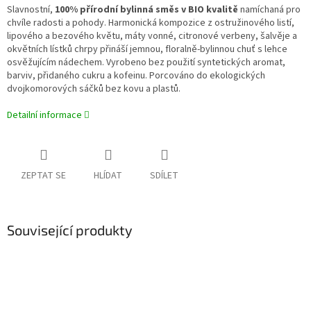
Slavnostní,
100% přírodní bylinná směs v BIO kvalitě
namíchaná pro
chvíle radosti a pohody. Harmonická kompozice z ostružinového listí,
lipového a bezového květu, máty vonné, citronové verbeny, šalvěje a
okvětních lístků chrpy přináší jemnou, floralně-bylinnou chuť s lehce
osvěžujícím nádechem. Vyrobeno bez použití syntetických aromat,
barviv, přidaného cukru a kofeinu. Porcováno do ekologických
dvojkomorových sáčků bez kovu a plastů.
Detailní informace
ZEPTAT SE
HLÍDAT
SDÍLET
Související produkty