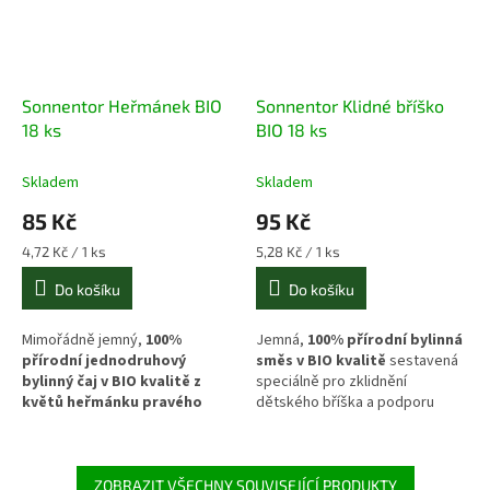
Sonnentor Heřmánek BIO
Sonnentor Klidné bříško
18 ks
BIO 18 ks
Skladem
Skladem
85 Kč
95 Kč
Měrná
Měrná
4,72 Kč / 1 ks
5,28 Kč / 1 ks
cena:
cena:
Do košíku
Do košíku
Mimořádně jemný,
100%
Jemná,
100% přírodní bylinná
přírodní jednodruhový
směs v BIO kvalitě
sestavená
bylinný čaj v BIO kvalitě z
speciálně pro zklidnění
květů heřmánku pravého
dětského bříška a podporu
(
Matricaria chamomilla
).
harmonického trávení. Tradiční
Heřmánek je legendární svou
kombinace meduňky, anýzu,
schopností zklidňovat
fenyklu a kmínu v souladu s
podrážděné trávení,
rooibosem a slézem ulevuje od
ZOBRAZIT VŠECHNY SOUVISEJÍCÍ PRODUKTY