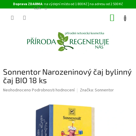
Přejít
Doprava ZDARMA
: na výdejní místo od 1 800 Kč | na adresu od 2 500 Kč
na
CZK
obsah
NÁKUP
KOŠÍK
Sonnentor Narozeninový čaj bylinný
čaj BIO 18 ks
Průměrné
Neohodnoceno
Podrobnosti hodnocení
Značka:
Sonnentor
hodnocení
produktu
je
0,0
z
5
hvězdiček.