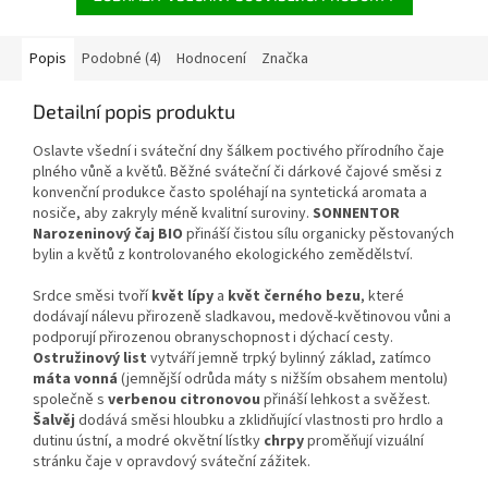
podporovat přirozenou
nadýmání, plynatosti a břišního
obranyschopnost, uvolňovat
nepohodlí. Přirozeně
dýchací cesty a navozovat
bezkofeinový nálev s jemnou,
Popis
Podobné (4)
Hodnocení
Značka
klidný spánek. Nálev vyniká
mírně nasládlou chutí bez
květinově nasládlým aromatem
přidaných aromat.
Vhodný pro
Detailní popis produktu
a jemnou chutí. Ideální pro
děti již od ukončeného 4.
dospělé, těhotné a kojící ženy i
měsíce věku.
Oslavte všední i sváteční dny šálkem poctivého přírodního čaje
malé děti. Bez obsahu kofeinu a
plného vůně a květů. Běžné sváteční či dárkové čajové směsi z
syntetických aromat.
konvenční produkce často spoléhají na syntetická aromata a
nosiče, aby zakryly méně kvalitní suroviny.
SONNENTOR
Narozeninový čaj BIO
přináší čistou sílu organicky pěstovaných
bylin a květů z kontrolovaného ekologického zemědělství.
Srdce směsi tvoří
květ lípy
a
květ černého bezu
, které
dodávají nálevu přirozeně sladkavou, medově-květinovou vůni a
podporují přirozenou obranyschopnost i dýchací cesty.
Ostružinový list
vytváří jemně trpký bylinný základ, zatímco
máta vonná
(jemnější odrůda máty s nižším obsahem mentolu)
společně s
verbenou citronovou
přináší lehkost a svěžest.
Šalvěj
dodává směsi hloubku a zklidňující vlastnosti pro hrdlo a
dutinu ústní, a modré okvětní lístky
chrpy
proměňují vizuální
stránku čaje v opravdový sváteční zážitek.