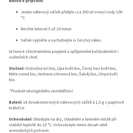
Návod k přípravě:
Jeden nálevový sáček přelijte cca
250 ml
vroucí vody
100
°C
.
Nechte luhovat 5 až 10 minut.
Sáček vyjměte a vychutnejte si čerstvý nálev.
Určeno k všestrannému popíjení a zpříjemnění každodenních i
svátečních chvil.
Složení:
Ostružina list bio, Lípa květ bio, Černý bez květ bio,
Máta vonná bio, Verbena citronová bio, Šalvěj bio, Chrpa květ
bio.
*Produkt ekologického zemědělství.
Balení:
18 dvoukomorových nálevových sáčků à 1,5 g v papírové
krabičce.
Uchovávání:
Skladujte na dry, chladném a temném místě při
stabilní teplotě do
23 °C
. Uchovávejte mimo dosah silně
aromatických potravin.