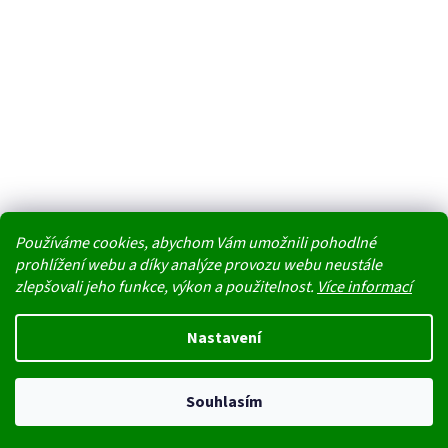
Používáme cookies, abychom Vám umožnili pohodlné
prohlížení webu a díky analýze provozu webu neustále
zlepšovali jeho funkce, výkon a použitelnost.
Více informací
Vytvořil Shoptet
Nastavení
Nedoporučujeme v těchto tropických dnech jako dopravu doručovací
Copyright 2026
PŘÍRODA REGENERUJE NÁS
. Všechna práva
boxy. Uvnitř boxu na přímém slunci stoupají teploty k maximu a
Souhlasím
vyhrazena.
produkty by mohly kvůli horku degradovat nebo změnit konzistenci.