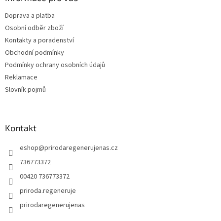
t
Doprava a platba
í
Osobní odběr zboží
Kontakty a poradenství
Obchodní podmínky
Podmínky ochrany osobních údajů
Reklamace
Slovník pojmů
Kontakt
eshop
@
prirodaregenerujenas.cz
736773372
00420 736773372
priroda.regeneruje
prirodaregenerujenas