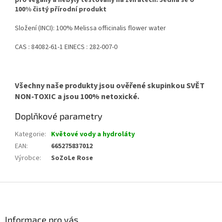
100% čistý přírodní produkt
Složení (INCI): 100% Melissa officinalis flower water
CAS : 84082-61-1 EINECS : 282-007-0
Všechny naše produkty jsou ověřené skupinkou SVĚT
NON-TOXIC a jsou 100% netoxické.
Doplňkové parametry
Kategorie
:
Květové vody a hydroláty
EAN
:
665275837012
Výrobce
:
SoZoLe Rose
Z
á
p
a
Informace pro vás