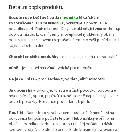
Detailní popis produktu
Sozole rose květová voda
meduňka
lékařská v
rozprašovači 100 ml
uklidňuje, ochlazuje a povzbuzuje
povadlou pleť. Elixír mladosti. Díky své uklidňující vůni podporuje
dobrou náladu.
Luxusní černý znovuplnitelný skleněný obal s
perfektním aluminiovým rozprašovačem. Pro Vaši perfektní mlhu
kdykoliv během dne.
Charakteristika meduňky
– ochlazující, uklidňující, radostná
Vůně
– jemná bylinná vůně typická pro meduňku
Na jakou pleť
– pro všechny typy pleti, elixír mladosti!
Jak pomáhá
– zklidňuje, tonizuje a čistí pokožku, podporuje
hojení vředů, oparů, pupínků a akné. Jemně napíná a vyhlazuje
povrch pokožky. Prevence proti stárnutí pleti.
Použití
– Naneste rozprašovačem dostatečné množství na
odličovací tampón a počistěte pleť. Nebo aplikujte přímo na
obličej tzv. mlhou. Nebojte se orosit obličej pořádnou dávkou
květové vody, Vaše pleť to ocení. Bude krásně hydratována a