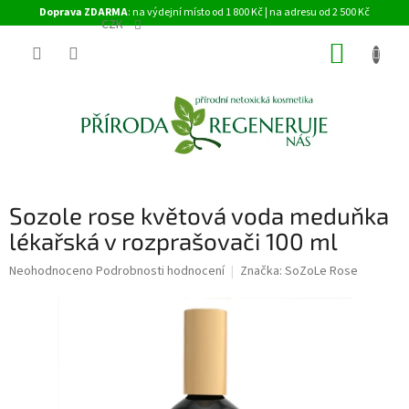
Přejít
Doprava ZDARMA
: na výdejní místo od 1 800 Kč | na adresu od 2 500 Kč
na
CZK
obsah
NÁKUP
KOŠÍK
Sozole rose květová voda meduňka
lékařská v rozprašovači 100 ml
Průměrné
Neohodnoceno
Podrobnosti hodnocení
Značka:
SoZoLe Rose
hodnocení
produktu
je
0,0
z
5
hvězdiček.