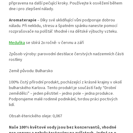
připravena na další pečující kroky. Používejte k osvěžení během
dne i pro zlepšení nálady.
Aromaterapie
– Díky své uklidňující vůni podporuje dobrou
náladu. Při neklidu, stresu a špatném spánku naneste pomocí
rozprašovače na polštář. Vhodné i na dětské výbuchy vzteku.
Meduňka
se sbírá 2x ročně- v červnu a září
Způsob výroby: parovodní destilace čerstvých nadzemních části
rostliny
Země původu: Bulharsko
100% čistý přírodní produkt, pocházející z krásné krajiny v okolí
bulharského Karlova. Tento produkt je součástí řady “Drobní
zemědělci” – jeden pěstitel – jedno pole – jedna produkce.
Podporujeme malé rodinné podnikání, tvrdou práci poctivých
lidí.
Obsah éterického oleje: 0,067
Naše 100% květové vody jsou bez konzervantů, vhodné
pro vegany a nebyly testovány na zvířatech. Jedná se o