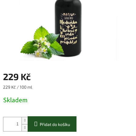
229 Kč
Měrná
229 Kč / 100 ml
cena:
Skladem
Přidat do košíku