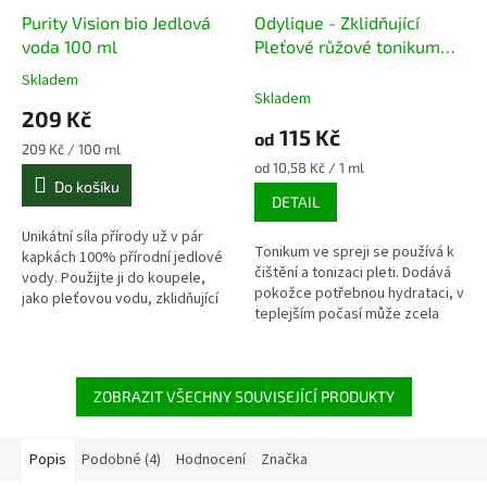
Purity Vision bio Jedlová
Odylique - Zklidňující
voda 100 ml
Pleťové růžové tonikum
pro normální až citlivou
Skladem
Průměrné
pleť
Skladem
hodnocení
209 Kč
produktu
115 Kč
od
je
Měrná
209 Kč / 100 ml
5,0
cena:
Měrná
od 10,58 Kč / 1 ml
z
cena:
Do košíku
DETAIL
5
hvězdiček.
Unikátní síla přírody už v pár
Tonikum ve spreji se používá k
kapkách 100% přírodní jedlové
čištění a tonizaci pleti. Dodává
vody. Použijte ji do koupele,
pokožce potřebnou hydrataci, v
jako pleťovou vodu, zklidňující
teplejším počasí může zcela
sprej nebo voňavý rozčesávač
nahradit hydratační krém.
vlasů.
ZOBRAZIT VŠECHNY SOUVISEJÍCÍ PRODUKTY
Popis
Podobné (4)
Hodnocení
Značka